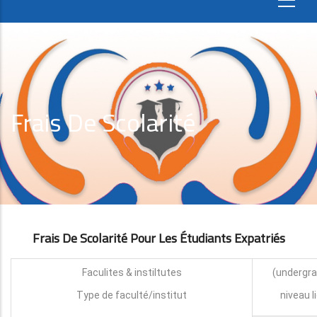
Frais De Scolarité
Frais De Scolarité Pour Les Étudiants Expatri
É
S
Faculites & instiltutes
Type de faculté/institut
niveau l