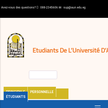
Aller
Avez-vous des questions?
088-2345606
sup@aun.edu.eg
au
contenu
N-
principal
Home
Règlements
&
décisions
Expatriés
Journal
Etudiants De L’Université D’
Rechercher
PRINCIPALE
PERSONNELLE
ÉTUDIANTS