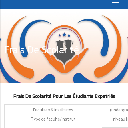
Frais De Scolarité
Frais De Scolarité Pour Les Étudiants Expatri
É
S
Faculites & instiltutes
Type de faculté/institut
niveau l