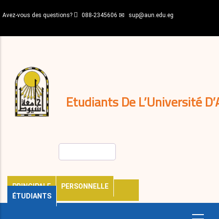
Aller
Avez-vous des questions?
088-2345606
sup@aun.edu.eg
au
contenu
N-
principal
Home
Règlements
&
décisions
Expatriés
Journal
Etudiants De L’Université D’
Rechercher
PRINCIPALE
PERSONNELLE
ÉTUDIANTS