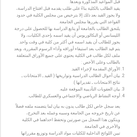
قبل المواعيد المذكورة وبعدها.
يقيد الطالب بالكلية بناءً على طلب يقدمه قبل افتتاح الدراسة،
ولا يجوز القيد بعد ذلك إلا بترخيص من مجلس الكلية في حدود
القواعد التي يقررها مجلس الجامعة.
يلتحق الطالب بالجامعة أو يتابع الدراسة بها للحصول على درجة
الليسانس أو البكالوريوس أن يقيد اسمه بإحدى الكليات، ولا
يجوز للطالب أن يقيد اسمه في أكثر من كلية في وقت واحد.
يتم قيد الطالب بعد استيفاء أوراقه وأداء الرسوم المقررة، ويعد
ملف لكل طالب في الكلية يحتوي على جميع الأوراق المتعلقة
بالطالب وعلى الأخص :
الأوراق المقدمة لإجراء القيد.
بيان أحوال الطالب الدراسية وتواريخها ( القيد ـ الامتحانات ـ
نتائح الامتحانات ـ تقديراتها ).
بيان العقوبات التأديبية الموقعة عليه.
أوجه النشاط الرياضي والاجتماعي والعسكري للطالب.
يعد سجل خاص لكل طالب يدون به بيان لما يتضمنه ملفه فضلاً
عن تاريخ خروجه من الجامعة وسببه وعمله بعد التخرج،
ويتكون هذا السجل من صورتين وتحفظ احداهما في الكلية
والأخرى في الجامعة.
تبين اللوائح الداخلية للكليات مواد الدراسة وتوزيع مقرراتها