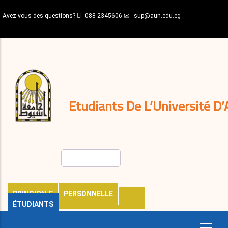
Aller
Avez-vous des questions?
088-2345606
sup@aun.edu.eg
au
contenu
N-
principal
Home
Règlements
&
décisions
Expatriés
Journal
Etudiants De L’Université D’
Rechercher
PRINCIPALE
PERSONNELLE
ÉTUDIANTS