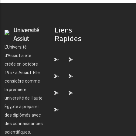
Liens
Université
Rapides
Assiut
L'Université
d'Assiut a été
">
">
créée en octobre
1957 à Assiut. Elle
">
">
considère comme
la première
">
">
université de Haute
Égypte à préparer
">
des diplômés avec
des connaissances
scientifiques.