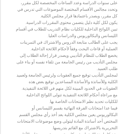
على سنوات الدراسة وعدد الساعات المخصصة لكل مقرر،
وتحدد مجالس الأقسام المختصة الموضوعات التي تدرس في
كل مقرر، ويصدر باعتمادها قرار مجلس الكلية.
يكون لكل كلية دليل يتضمن محتوى المقررات الدراسية.
تبين اللوائح الداخلية للكليات نظام التدريب للطلاب في أقسام
الليسانس والبكالوريوس والدراسات العليا.
يجب على الطالب متابعة الدروس والاشتراك في التمرينات
العملية أو قاعات البحث وفقاً لأحكام اللائحة الداخلية.
يخضع الطلاب للنظام التأديبي ويصدر قرار إحالة الطلاب إلى
مجلس التأديب من رئيس الجامعة من تلقاء نفسه أو بناء على
طلب العميد.
لمجلس التأديب توقيع جميع العقوبات ولرئيس الجامعة ولعميد
الكلية وللأساتذة والأساتذة المساعدين توقيع بعض هذه
العقوبات في الحدود المبينة لكل منهم في اللائحة التنفيذية.
مع مراعاة أحكام اللائحة التنفيذية تتولى اللوائح الداخلية
للكليات تحديد نظم الامتحانات الخاصة بها.
فيما عدا امتحانات الفرقة النهائية بقسم الليسانس أو
البكالوريوس يعين مجلس الكلية بعد أخذ رأي مجلس القسم
المختص أحد أساتذة المادة ليتولى وضع موضوعات الامتحانات
التحريرية بالاشتراك مع القائم بتدريسها.