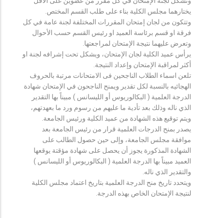
وتشكل لجنة الإمتحان في كل مقرر من عضوين على الأقل
يختارهما مجلس الكلية بناء على طلب القسم المختص.
وتتكون من لجان إمتحان المقررات المختلفة لجنة عامة في كل
فرقة او قسم برئاسة العميد او رئيس القسم حسب الأحوال
وتعرض عليهما نتيجة الإمتحان لمراجعتها.
يرأس عميد الكلية لجان الإمتحان، ويشكل تحت إشرافه لجنة او
أكثر لمراقبة الإمتحان وإعداد النتيجة.
تلعن اسماء الطلاب الناجحين فى الامتحانات مرتبة بالحروف
الهجائيه بالنسبة لكل تقدير ويمنح الناجحون في الإمتحان شهادة
الدرجة العلمية ( البكالوريوس أو الليسانس ) مبيناً بها التقدير
الذي ناله وذلك بعد تأدية ما عليهم من رسوم ورد ما بعهدتهم،
ويتم توقيع هذه الشهادة من عميد الكلية ورئيس الجامعة.
يصدر بمنح الدرجات العلمية قرار من رئيس الجامعة بعد
موافقة مجلس الجامعة، وإلى حين حصول الطالب على
الشهادة المذكورة يجوز أن يحصل على شهادة مؤقتة يوقعها
العميد مبيناً بها الدرجة العلمية ( البكالوريوس أو الليسانس )
والتقدير الذي ناله.
ويتحدد تاريخ منح الدرجة العلمية بتاريخ اعتماد مجلس الكلية
لنتيجة الإمتحان الخاص بهذه الدرجة.