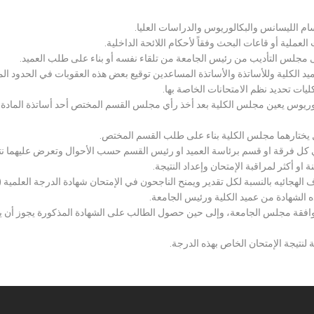
سام الليسانس والبكالوريوس والدراسات العليا.
ملية أو قاعات البحث وفقاً لأحكام اللائحة الداخلية.
لى مجلس التأديب من رئيس الجامعة من تلقاء نفسه أو بناء على طلب العميد.
 الكلية وللأساتذة والأساتذة المساعدين توقيع بعض هذه العقوبات في الحدود المبين
لكليات تحديد نظم الامتحانات الخاصة بها.
بكالوريوس يعين مجلس الكلية بعد أخذ رأي مجلس القسم المختص أحد أساتذة المادة
يختارهما مجلس الكلية بناء على طلب القسم المختص.
 كل فرقة او قسم برئاسة العميد او رئيس القسم حسب الأحوال وتعرض عليهما نتيج
و أكثر لمراقبة الإمتحان وإعداد النتيجة.
هجائيه بالنسبة لكل تقدير ويمنح الناجحون في الإمتحان شهادة الدرجة العلمية ( الب
ذه الشهادة من عميد الكلية ورئيس الجامعة.
افقة مجلس الجامعة، وإلى حين حصول الطالب على الشهادة المذكورة يجوز أن يحصل
 لنتيجة الإمتحان الخاص بهذه الدرجة.