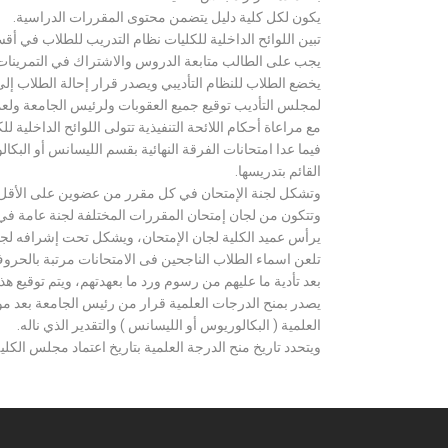
يكون لكل كلية دليل يتضمن محتوى المقررات الدراسية.
تبين اللوائح الداخلية للكليات نظام التدريب للطلاب في أق
يجب على الطالب متابعة الدروس والاشتراك في التمرينات الع
يخضع الطلاب للنظام التأديبي ويصدر قرار إحالة الطلاب إ
لمجلس التأديب توقيع جميع العقوبات ولرئيس الجامعة ولعميد
مع مراعاة أحكام اللائحة التنفيذية تتولى اللوائح الداخلية ل
فيما عدا امتحانات الفرقة النهائية بقسم الليسانس أو ال
القائم بتدريسها.
وتشكل لجنة الإمتحان في كل مقرر من عضوين على الأقل 
وتتكون من لجان إمتحان المقررات المختلفة لجنة عامة في
يرأس عميد الكلية لجان الإمتحان، ويشكل تحت إشرافه لجنة ا
تلعن اسماء الطلاب الناجحين فى الامتحانات مرتبة بالحروف ال
بعد تأدية ما عليهم من رسوم ورد ما بعهدتهم، ويتم توقيع ه
يصدر بمنح الدرجات العلمية قرار من رئيس الجامعة بعد مو
العلمية ( البكالوريوس أو الليسانس ) والتقدير الذي ناله.
ويتحدد تاريخ منح الدرجة العلمية بتاريخ اعتماد مجلس الكلية