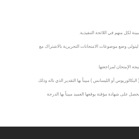
ة لكل منهم في اللائحة التنفيذية.
 ليتولى وضع موضوعات الامتحانات التحريرية بالاشتراك مع
ة الإمتحان لمراجعتها.
كالوريوس أو الليسانس ) مبيناً بها التقدير الذي ناله وذلك
 على شهادة مؤقتة يوقعها العميد مبيناً بها الدرجة