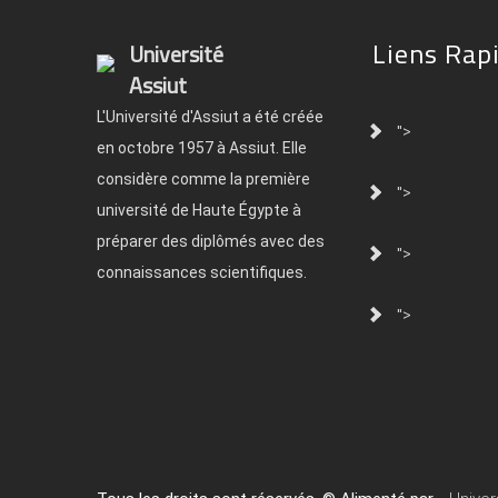
Liens Rap
Université
Assiut
L'Université d'Assiut a été créée
">
en octobre 1957 à Assiut. Elle
considère comme la première
">
université de Haute Égypte à
préparer des diplômés avec des
">
connaissances scientifiques.
">