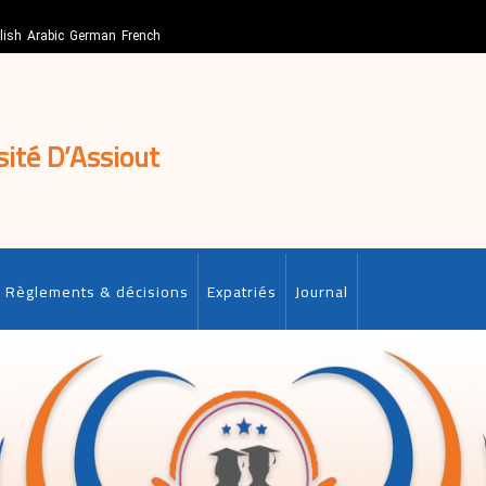
lish
Arabic
German
French
sité D’Assiout
Règlements & décisions
Expatriés
Journal