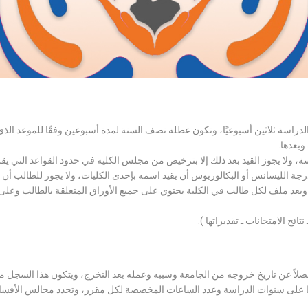
الدراسة ثلاثين أسبوعيًا، وتكون عطلة نصف السنة لمدة أسبوعين وفقًا للموعد ا
وبعدها.
اسة، ولا يجوز القيد بعد ذلك إلا بترخيص من مجلس الكلية في حدود القواعد التي ي
درجة الليسانس أو البكالوريوس أن يقيد اسمه بإحدى الكليات، ولا يجوز للطالب أن
، ويعد ملف لكل طالب في الكلية يحتوي على جميع الأوراق المتعلقة بالطالب وعلى
تائح الامتحانات ـ تقديراتها ).
لاً عن تاريخ خروجه من الجامعة وسببه وعمله بعد التخرج، ويتكون هذا السجل م
رراتها على سنوات الدراسة وعدد الساعات المخصصة لكل مقرر، وتحدد مجالس الأ