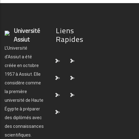
Liens
Université
Rapides
Assiut
L'Université
d'Assiut a été
">
">
créée en octobre
1957 à Assiut. Elle
">
">
considère comme
la première
">
">
université de Haute
Égypte à préparer
">
des diplômés avec
des connaissances
scientifiques.