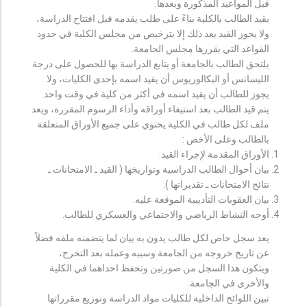
قبل المواعيد المذكورة وبعدها.
يقيد الطالب بالكلية بناءً على طلب يقدمه قبل افتتاح الدراسة،
ولا يجوز القيد بعد ذلك إلا بترخيص من مجلس الكلية في حدود
القواعد التي يقررها مجلس الجامعة.
يلتحق الطالب بالجامعة أو يتابع الدراسة بها للحصول على درجة
الليسانس أو البكالوريوس أن يقيد اسمه بإحدى الكليات، ولا
يجوز للطالب أن يقيد اسمه في أكثر من كلية في وقت واحد.
يتم قيد الطالب بعد استيفاء أوراقه وأداء الرسوم المقررة، ويعد
ملف لكل طالب في الكلية يحتوي على جميع الأوراق المتعلقة
بالطالب وعلى الأخص :
الأوراق المقدمة لإجراء القيد.
بيان أحوال الطالب الدراسية وتواريخها ( القيد ـ الامتحانات ـ
نتائح الامتحانات ـ تقديراتها ).
بيان العقوبات التأديبية الموقعة عليه.
أوجه النشاط الرياضي والاجتماعي والعسكري للطالب.
يعد سجل خاص لكل طالب يدون به بيان لما يتضمنه ملفه فضلاً
عن تاريخ خروجه من الجامعة وسببه وعمله بعد التخرج،
ويتكون هذا السجل من صورتين وتحفظ احداهما في الكلية
والأخرى في الجامعة.
تبين اللوائح الداخلية للكليات مواد الدراسة وتوزيع مقرراتها