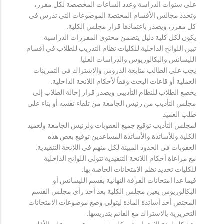
على سنوات الدراسة وعدد الساعات المخصصة لكل مقرر،
وتحدد مجالس الأقسام المختصة الموضوعات التي تدرس في
كل مقرر، ويصدر باعتمادها قرار مجلس الكلية.
يكون لكل كلية دليل يتضمن محتوى المقررات الدراسية.
تبين اللوائح الداخلية للكليات نظام التدريب للطلاب في أقسام
الليسانس والبكالوريوس والدراسات العليا.
يجب على الطالب متابعة الدروس والاشتراك في التمرينات
العملية أو قاعات البحث وفقاً لأحكام اللائحة الداخلية.
يخضع الطلاب للنظام التأديبي ويصدر قرار إحالة الطلاب إلى
مجلس التأديب من رئيس الجامعة من تلقاء نفسه أو بناء على
طلب العميد.
لمجلس التأديب توقيع جميع العقوبات ولرئيس الجامعة ولعميد
الكلية وللأساتذة والأساتذة المساعدين توقيع بعض هذه
العقوبات في الحدود المبينة لكل منهم في اللائحة التنفيذية.
مع مراعاة أحكام اللائحة التنفيذية تتولى اللوائح الداخلية
للكليات تحديد نظم الامتحانات الخاصة بها.
فيما عدا امتحانات الفرقة النهائية بقسم الليسانس أو
البكالوريوس يعين مجلس الكلية بعد أخذ رأي مجلس القسم
المختص أحد أساتذة المادة ليتولى وضع موضوعات الامتحانات
التحريرية بالاشتراك مع القائم بتدريسها.