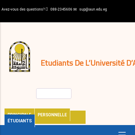
Aller
Avez-vous des questions?
088-2345606
sup@aun.edu.eg
au
contenu
N-
principal
Home
Règlements
&
décisions
Expatriés
Journal
Etudiants De L’Université D’
Rechercher
PRINCIPALE
PERSONNELLE
ÉTUDIANTS