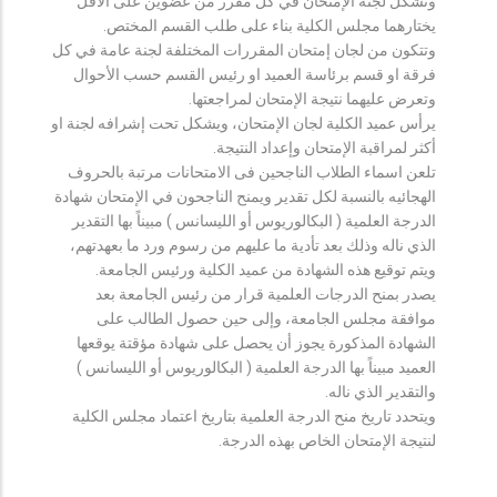
وتشكل لجنة الإمتحان في كل مقرر من عضوين على الأقل
يختارهما مجلس الكلية بناء على طلب القسم المختص.
وتتكون من لجان إمتحان المقررات المختلفة لجنة عامة في كل
فرقة او قسم برئاسة العميد او رئيس القسم حسب الأحوال
وتعرض عليهما نتيجة الإمتحان لمراجعتها.
يرأس عميد الكلية لجان الإمتحان، ويشكل تحت إشرافه لجنة او
أكثر لمراقبة الإمتحان وإعداد النتيجة.
تلعن اسماء الطلاب الناجحين فى الامتحانات مرتبة بالحروف
الهجائيه بالنسبة لكل تقدير ويمنح الناجحون في الإمتحان شهادة
الدرجة العلمية ( البكالوريوس أو الليسانس ) مبيناً بها التقدير
الذي ناله وذلك بعد تأدية ما عليهم من رسوم ورد ما بعهدتهم،
ويتم توقيع هذه الشهادة من عميد الكلية ورئيس الجامعة.
يصدر بمنح الدرجات العلمية قرار من رئيس الجامعة بعد
موافقة مجلس الجامعة، وإلى حين حصول الطالب على
الشهادة المذكورة يجوز أن يحصل على شهادة مؤقتة يوقعها
العميد مبيناً بها الدرجة العلمية ( البكالوريوس أو الليسانس )
والتقدير الذي ناله.
ويتحدد تاريخ منح الدرجة العلمية بتاريخ اعتماد مجلس الكلية
لنتيجة الإمتحان الخاص بهذه الدرجة.