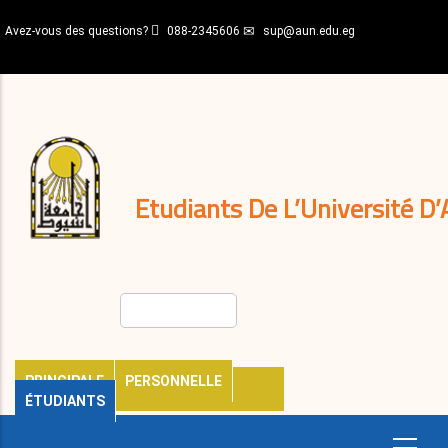
Aller
Avez-vous des questions?
088-2345606
sup@aun.edu.eg
au
contenu
N-
principal
Home
Règlements
&
décisions
Expatriés
Journal
Etudiants De L’Université D’
Rechercher
PRINCIPALE
PERSONNELLE
ÉTUDIANTS