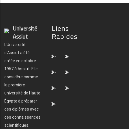
Liens
Université
Rapides
Assiut
L'Université
d'Assiut a été
">
">
créée en octobre
1957 à Assiut. Elle
">
">
considère comme
la première
">
">
université de Haute
Égypte à préparer
">
des diplômés avec
des connaissances
scientifiques.