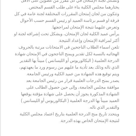
وتشكل لجنة الإمتحان في كل مقرر من عضوين على الأقل
يختارهما مجلس الكلية بناء على طلب القسم المختص.
وتتكون من لجان إمتحان المقررات المختلفة لجنة عامة في كل
فرقة او قسم برئاسة العميد او رئيس القسم حسب الأحوال
وتعرض عليهما نتيجة الإمتحان لمراجعتها.
يرأس عميد الكلية لجان الإمتحان، ويشكل تحت إشرافه لجنة او
أكثر لمراقبة الإمتحان وإعداد النتيجة.
تلعن اسماء الطلاب الناجحين فى الامتحانات مرتبة بالحروف
الهجائيه بالنسبة لكل تقدير ويمنح الناجحون في الإمتحان شهادة
الدرجة العلمية ( البكالوريوس أو الليسانس ) مبيناً بها التقدير
الذي ناله وذلك بعد تأدية ما عليهم من رسوم ورد ما بعهدتهم،
ويتم توقيع هذه الشهادة من عميد الكلية ورئيس الجامعة.
يصدر بمنح الدرجات العلمية قرار من رئيس الجامعة بعد
موافقة مجلس الجامعة، وإلى حين حصول الطالب على
الشهادة المذكورة يجوز أن يحصل على شهادة مؤقتة يوقعها
العميد مبيناً بها الدرجة العلمية ( البكالوريوس أو الليسانس )
والتقدير الذي ناله.
ويتحدد تاريخ منح الدرجة العلمية بتاريخ اعتماد مجلس الكلية
لنتيجة الإمتحان الخاص بهذه الدرجة.