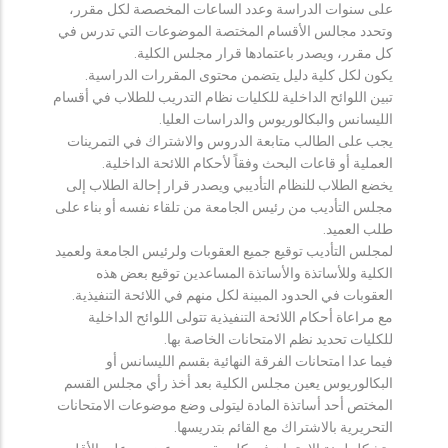
على سنوات الدراسة وعدد الساعات المخصصة لكل مقرر،
وتحدد مجالس الأقسام المختصة الموضوعات التي تدرس في
كل مقرر، ويصدر باعتمادها قرار مجلس الكلية.
يكون لكل كلية دليل يتضمن محتوى المقررات الدراسية.
تبين اللوائح الداخلية للكليات نظام التدريب للطلاب في أقسام
الليسانس والبكالوريوس والدراسات العليا.
يجب على الطالب متابعة الدروس والاشتراك في التمرينات
العملية أو قاعات البحث وفقاً لأحكام اللائحة الداخلية.
يخضع الطلاب للنظام التأديبي ويصدر قرار إحالة الطلاب إلى
مجلس التأديب من رئيس الجامعة من تلقاء نفسه أو بناء على
طلب العميد.
لمجلس التأديب توقيع جميع العقوبات ولرئيس الجامعة ولعميد
الكلية وللأساتذة والأساتذة المساعدين توقيع بعض هذه
العقوبات في الحدود المبينة لكل منهم في اللائحة التنفيذية.
مع مراعاة أحكام اللائحة التنفيذية تتولى اللوائح الداخلية
للكليات تحديد نظم الامتحانات الخاصة بها.
فيما عدا امتحانات الفرقة النهائية بقسم الليسانس أو
البكالوريوس يعين مجلس الكلية بعد أخذ رأي مجلس القسم
المختص أحد أساتذة المادة ليتولى وضع موضوعات الامتحانات
التحريرية بالاشتراك مع القائم بتدريسها.