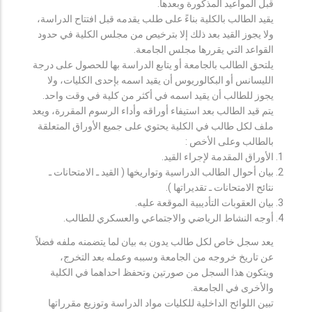
قبل المواعيد المذكورة وبعدها.
يقيد الطالب بالكلية بناءً على طلب يقدمه قبل افتتاح الدراسة،
ولا يجوز القيد بعد ذلك إلا بترخيص من مجلس الكلية في حدود
القواعد التي يقررها مجلس الجامعة.
يلتحق الطالب بالجامعة أو يتابع الدراسة بها للحصول على درجة
الليسانس أو البكالوريوس أن يقيد اسمه بإحدى الكليات، ولا
يجوز للطالب أن يقيد اسمه في أكثر من كلية في وقت واحد.
يتم قيد الطالب بعد استيفاء أوراقه وأداء الرسوم المقررة، ويعد
ملف لكل طالب في الكلية يحتوي على جميع الأوراق المتعلقة
بالطالب وعلى الأخص :
الأوراق المقدمة لإجراء القيد.
بيان أحوال الطالب الدراسية وتواريخها ( القيد ـ الامتحانات ـ
نتائح الامتحانات ـ تقديراتها ).
بيان العقوبات التأديبية الموقعة عليه.
أوجه النشاط الرياضي والاجتماعي والعسكري للطالب.
يعد سجل خاص لكل طالب يدون به بيان لما يتضمنه ملفه فضلاً
عن تاريخ خروجه من الجامعة وسببه وعمله بعد التخرج،
ويتكون هذا السجل من صورتين وتحفظ احداهما في الكلية
والأخرى في الجامعة.
تبين اللوائح الداخلية للكليات مواد الدراسة وتوزيع مقرراتها