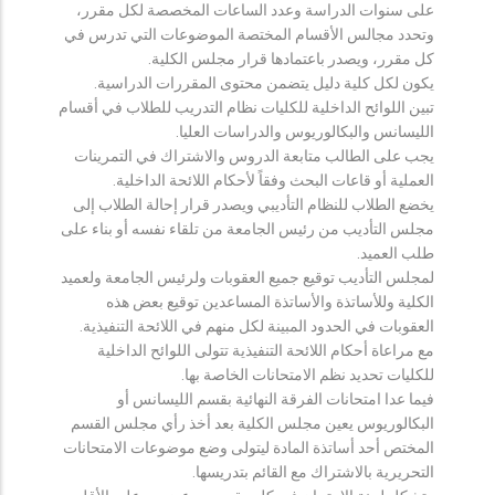
على سنوات الدراسة وعدد الساعات المخصصة لكل مقرر،
وتحدد مجالس الأقسام المختصة الموضوعات التي تدرس في
كل مقرر، ويصدر باعتمادها قرار مجلس الكلية.
يكون لكل كلية دليل يتضمن محتوى المقررات الدراسية.
تبين اللوائح الداخلية للكليات نظام التدريب للطلاب في أقسام
الليسانس والبكالوريوس والدراسات العليا.
يجب على الطالب متابعة الدروس والاشتراك في التمرينات
العملية أو قاعات البحث وفقاً لأحكام اللائحة الداخلية.
يخضع الطلاب للنظام التأديبي ويصدر قرار إحالة الطلاب إلى
مجلس التأديب من رئيس الجامعة من تلقاء نفسه أو بناء على
طلب العميد.
لمجلس التأديب توقيع جميع العقوبات ولرئيس الجامعة ولعميد
الكلية وللأساتذة والأساتذة المساعدين توقيع بعض هذه
العقوبات في الحدود المبينة لكل منهم في اللائحة التنفيذية.
مع مراعاة أحكام اللائحة التنفيذية تتولى اللوائح الداخلية
للكليات تحديد نظم الامتحانات الخاصة بها.
فيما عدا امتحانات الفرقة النهائية بقسم الليسانس أو
البكالوريوس يعين مجلس الكلية بعد أخذ رأي مجلس القسم
المختص أحد أساتذة المادة ليتولى وضع موضوعات الامتحانات
التحريرية بالاشتراك مع القائم بتدريسها.