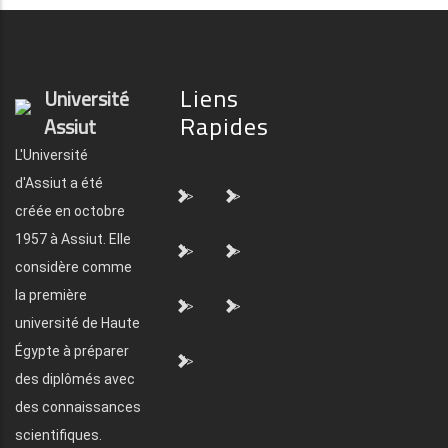
Liens
Université
Rapides
Assiut
L'Université
d'Assiut a été
">
">
créée en octobre
1957 à Assiut. Elle
">
">
considère comme
la première
">
">
université de Haute
Égypte à préparer
">
des diplômés avec
des connaissances
scientifiques.