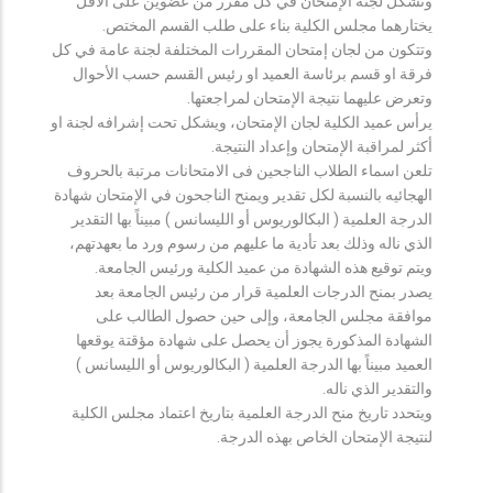
وتشكل لجنة الإمتحان في كل مقرر من عضوين على الأقل
يختارهما مجلس الكلية بناء على طلب القسم المختص.
وتتكون من لجان إمتحان المقررات المختلفة لجنة عامة في كل
فرقة او قسم برئاسة العميد او رئيس القسم حسب الأحوال
وتعرض عليهما نتيجة الإمتحان لمراجعتها.
يرأس عميد الكلية لجان الإمتحان، ويشكل تحت إشرافه لجنة او
أكثر لمراقبة الإمتحان وإعداد النتيجة.
تلعن اسماء الطلاب الناجحين فى الامتحانات مرتبة بالحروف
الهجائيه بالنسبة لكل تقدير ويمنح الناجحون في الإمتحان شهادة
الدرجة العلمية ( البكالوريوس أو الليسانس ) مبيناً بها التقدير
الذي ناله وذلك بعد تأدية ما عليهم من رسوم ورد ما بعهدتهم،
ويتم توقيع هذه الشهادة من عميد الكلية ورئيس الجامعة.
يصدر بمنح الدرجات العلمية قرار من رئيس الجامعة بعد
موافقة مجلس الجامعة، وإلى حين حصول الطالب على
الشهادة المذكورة يجوز أن يحصل على شهادة مؤقتة يوقعها
العميد مبيناً بها الدرجة العلمية ( البكالوريوس أو الليسانس )
والتقدير الذي ناله.
ويتحدد تاريخ منح الدرجة العلمية بتاريخ اعتماد مجلس الكلية
لنتيجة الإمتحان الخاص بهذه الدرجة.