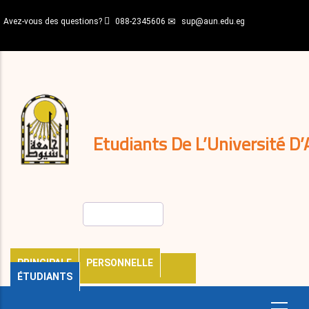
Aller
Avez-vous des questions?
088-2345606
sup@aun.edu.eg
au
contenu
N-
principal
Home
Règlements
&
décisions
Expatriés
Journal
Etudiants De L’Université D’
Rechercher
PRINCIPALE
PERSONNELLE
ÉTUDIANTS