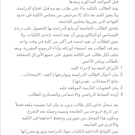
قبل المواعيد المذكورة وبعدها.
يقيد الطالب بالكلية بناءً على طلب يقدمه قبل افتتاح الدراسة،
ولا يجوز القيد بعد ذلك إلا بترخيص من مجلس الكلية في حدود
القواعد التي يقررها مجلس الجامعة.
يلتحق الطالب بالجامعة أو يتابع الدراسة بها للحصول على درجة
الليسانس أو البكالوريوس أن يقيد اسمه بإحدى الكليات، ولا
يجوز للطالب أن يقيد اسمه في أكثر من كلية في وقت واحد.
يتم قيد الطالب بعد استيفاء أوراقه وأداء الرسوم المقررة، ويعد
ملف لكل طالب في الكلية يحتوي على جميع الأوراق المتعلقة
بالطالب وعلى الأخص :
الأوراق المقدمة لإجراء القيد.
بيان أحوال الطالب الدراسية وتواريخها ( القيد ـ الامتحانات ـ
نتائح الامتحانات ـ تقديراتها ).
بيان العقوبات التأديبية الموقعة عليه.
أوجه النشاط الرياضي والاجتماعي والعسكري للطالب.
يعد سجل خاص لكل طالب يدون به بيان لما يتضمنه ملفه فضلاً
عن تاريخ خروجه من الجامعة وسببه وعمله بعد التخرج،
ويتكون هذا السجل من صورتين وتحفظ احداهما في الكلية
والأخرى في الجامعة.
تبين اللوائح الداخلية للكليات مواد الدراسة وتوزيع مقرراتها