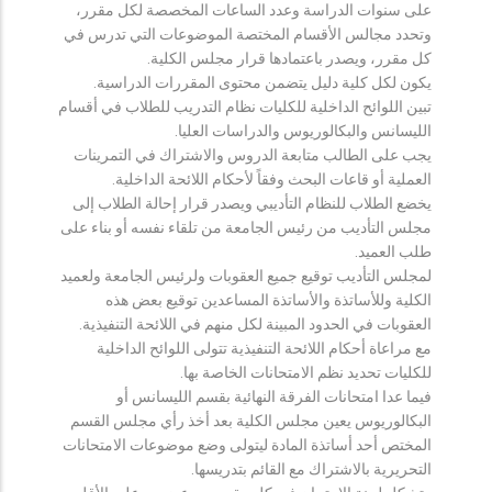
على سنوات الدراسة وعدد الساعات المخصصة لكل مقرر،
وتحدد مجالس الأقسام المختصة الموضوعات التي تدرس في
كل مقرر، ويصدر باعتمادها قرار مجلس الكلية.
يكون لكل كلية دليل يتضمن محتوى المقررات الدراسية.
تبين اللوائح الداخلية للكليات نظام التدريب للطلاب في أقسام
الليسانس والبكالوريوس والدراسات العليا.
يجب على الطالب متابعة الدروس والاشتراك في التمرينات
العملية أو قاعات البحث وفقاً لأحكام اللائحة الداخلية.
يخضع الطلاب للنظام التأديبي ويصدر قرار إحالة الطلاب إلى
مجلس التأديب من رئيس الجامعة من تلقاء نفسه أو بناء على
طلب العميد.
لمجلس التأديب توقيع جميع العقوبات ولرئيس الجامعة ولعميد
الكلية وللأساتذة والأساتذة المساعدين توقيع بعض هذه
العقوبات في الحدود المبينة لكل منهم في اللائحة التنفيذية.
مع مراعاة أحكام اللائحة التنفيذية تتولى اللوائح الداخلية
للكليات تحديد نظم الامتحانات الخاصة بها.
فيما عدا امتحانات الفرقة النهائية بقسم الليسانس أو
البكالوريوس يعين مجلس الكلية بعد أخذ رأي مجلس القسم
المختص أحد أساتذة المادة ليتولى وضع موضوعات الامتحانات
التحريرية بالاشتراك مع القائم بتدريسها.