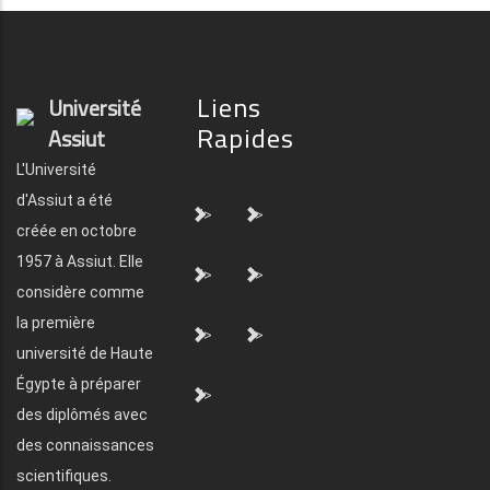
Liens
Université
Rapides
Assiut
L'Université
d'Assiut a été
">
">
créée en octobre
1957 à Assiut. Elle
">
">
considère comme
la première
">
">
université de Haute
Égypte à préparer
">
des diplômés avec
des connaissances
scientifiques.