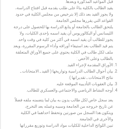
قبل المواعيد المذكورة وبعدها.
يقيد الطالب بالكلية بناءً على طلب يقدمه قبل افتتاح الدراسة،
ولا يجوز القيد بعد ذلك إلا بترخيص من مجلس الكلية في حدود
القواعد التي يقررها مجلس الجامعة.
يلتحق الطالب بالجامعة أو يتابع الدراسة بها للحصول على درجة
الليسانس أو البكالوريوس أن يقيد اسمه بإحدى الكليات، ولا
يجوز للطالب أن يقيد اسمه في أكثر من كلية في وقت واحد.
يتم قيد الطالب بعد استيفاء أوراقه وأداء الرسوم المقررة، ويعد
ملف لكل طالب في الكلية يحتوي على جميع الأوراق المتعلقة
بالطالب وعلى الأخص :
الأوراق المقدمة لإجراء القيد.
بيان أحوال الطالب الدراسية وتواريخها ( القيد ـ الامتحانات ـ
نتائح الامتحانات ـ تقديراتها ).
بيان العقوبات التأديبية الموقعة عليه.
أوجه النشاط الرياضي والاجتماعي والعسكري للطالب.
يعد سجل خاص لكل طالب يدون به بيان لما يتضمنه ملفه فضلاً
عن تاريخ خروجه من الجامعة وسببه وعمله بعد التخرج،
ويتكون هذا السجل من صورتين وتحفظ احداهما في الكلية
والأخرى في الجامعة.
تبين اللوائح الداخلية للكليات مواد الدراسة وتوزيع مقرراتها