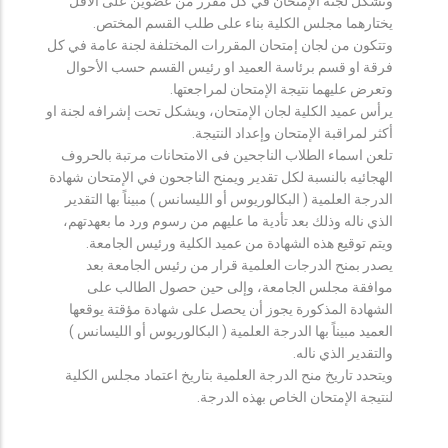
وتشكل لجنة الإمتحان في كل مقرر من عضوين على الأقل
يختارهما مجلس الكلية بناء على طلب القسم المختص.
وتتكون من لجان إمتحان المقررات المختلفة لجنة عامة في كل
فرقة او قسم برئاسة العميد او رئيس القسم حسب الأحوال
وتعرض عليهما نتيجة الإمتحان لمراجعتها.
يرأس عميد الكلية لجان الإمتحان، ويشكل تحت إشرافه لجنة او
أكثر لمراقبة الإمتحان وإعداد النتيجة.
تلعن اسماء الطلاب الناجحين فى الامتحانات مرتبة بالحروف
الهجائيه بالنسبة لكل تقدير ويمنح الناجحون في الإمتحان شهادة
الدرجة العلمية ( البكالوريوس أو الليسانس ) مبيناً بها التقدير
الذي ناله وذلك بعد تأدية ما عليهم من رسوم ورد ما بعهدتهم،
ويتم توقيع هذه الشهادة من عميد الكلية ورئيس الجامعة.
يصدر بمنح الدرجات العلمية قرار من رئيس الجامعة بعد
موافقة مجلس الجامعة، وإلى حين حصول الطالب على
الشهادة المذكورة يجوز أن يحصل على شهادة مؤقتة يوقعها
العميد مبيناً بها الدرجة العلمية ( البكالوريوس أو الليسانس )
والتقدير الذي ناله.
ويتحدد تاريخ منح الدرجة العلمية بتاريخ اعتماد مجلس الكلية
لنتيجة الإمتحان الخاص بهذه الدرجة.