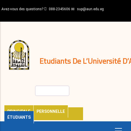
Aller
Avez-vous des questions?
088-2345606
sup@aun.edu.eg
au
contenu
N-
principal
Home
Règlements
&
décisions
Expatriés
Journal
Etudiants De L’Université D’
Rechercher
PRINCIPALE
PERSONNELLE
ÉTUDIANTS