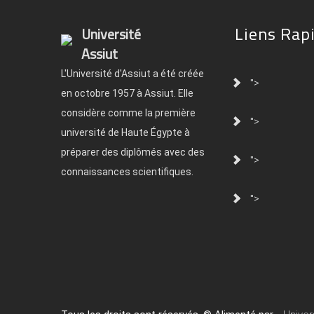
Liens Rap
Université
Assiut
L'Université d'Assiut a été créée
">
en octobre 1957 à Assiut. Elle
considère comme la première
">
université de Haute Égypte à
préparer des diplômés avec des
">
connaissances scientifiques.
">