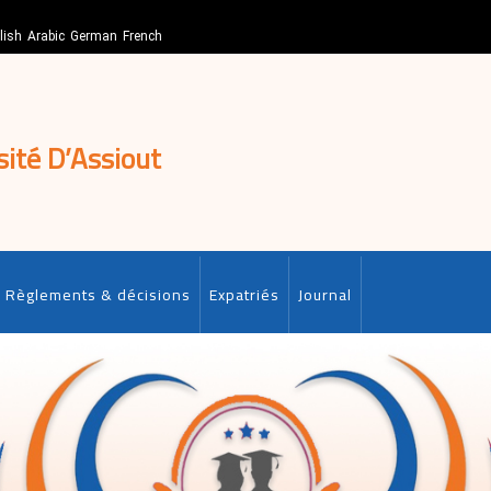
lish
Arabic
German
French
sité D’Assiout
Règlements & décisions
Expatriés
Journal