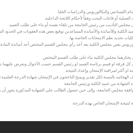
سام الليسانس والبكالوريوس والدراسات العليا.
ملية أو قاعات البحث وفقاً لأحكام اللائحة الداخلية.
لى مجلس التأديب من رئيس الجامعة من تلقاء نفسه أو بناء على طلب العميد.
 الكلية وللأساتذة والأساتذة المساعدين توقيع بعض هذه العقوبات في الحدود المبين
لكليات تحديد نظم الامتحانات الخاصة بها.
بكالوريوس يعين مجلس الكلية بعد أخذ رأي مجلس القسم المختص أحد أساتذة المادة
يختارهما مجلس الكلية بناء على طلب القسم المختص.
 كل فرقة او قسم برئاسة العميد او رئيس القسم حسب الأحوال وتعرض عليهما نتيج
و أكثر لمراقبة الإمتحان وإعداد النتيجة.
هجائيه بالنسبة لكل تقدير ويمنح الناجحون في الإمتحان شهادة الدرجة العلمية ( الب
ذه الشهادة من عميد الكلية ورئيس الجامعة.
افقة مجلس الجامعة، وإلى حين حصول الطالب على الشهادة المذكورة يجوز أن يحصل
 لنتيجة الإمتحان الخاص بهذه الدرجة.