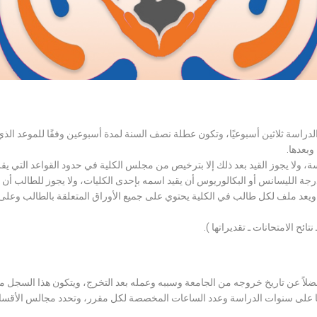
الدراسة ثلاثين أسبوعيًا، وتكون عطلة نصف السنة لمدة أسبوعين وفقًا للموعد ا
وبعدها.
اسة، ولا يجوز القيد بعد ذلك إلا بترخيص من مجلس الكلية في حدود القواعد التي ي
درجة الليسانس أو البكالوريوس أن يقيد اسمه بإحدى الكليات، ولا يجوز للطالب أن
، ويعد ملف لكل طالب في الكلية يحتوي على جميع الأوراق المتعلقة بالطالب وعلى
تائح الامتحانات ـ تقديراتها ).
لاً عن تاريخ خروجه من الجامعة وسببه وعمله بعد التخرج، ويتكون هذا السجل م
رراتها على سنوات الدراسة وعدد الساعات المخصصة لكل مقرر، وتحدد مجالس الأ