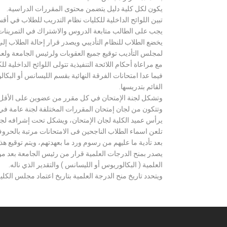
يكون لكل كلية دليل يتضمن محتوى المقررات الدراسية.
تبين اللوائح الداخلية للكليات نظام التدريب للطلاب في أق
يجب على الطالب متابعة الدروس والاشتراك في التمرينات الع
يخضع الطلاب للنظام التأديبي ويصدر قرار إحالة الطلاب إ
لمجلس التأديب توقيع جميع العقوبات ولرئيس الجامعة ولعميد
مع مراعاة أحكام اللائحة التنفيذية تتولى اللوائح الداخلية ل
فيما عدا امتحانات الفرقة النهائية بقسم الليسانس أو ال
القائم بتدريسها.
وتشكل لجنة الإمتحان في كل مقرر من عضوين على الأقل 
وتتكون من لجان إمتحان المقررات المختلفة لجنة عامة في
يرأس عميد الكلية لجان الإمتحان، ويشكل تحت إشرافه لجنة ا
تلعن اسماء الطلاب الناجحين فى الامتحانات مرتبة بالحروف ال
بعد تأدية ما عليهم من رسوم ورد ما بعهدتهم، ويتم توقيع ه
يصدر بمنح الدرجات العلمية قرار من رئيس الجامعة بعد مو
العلمية ( البكالوريوس أو الليسانس ) والتقدير الذي ناله.
ويتحدد تاريخ منح الدرجة العلمية بتاريخ اعتماد مجلس الكلية