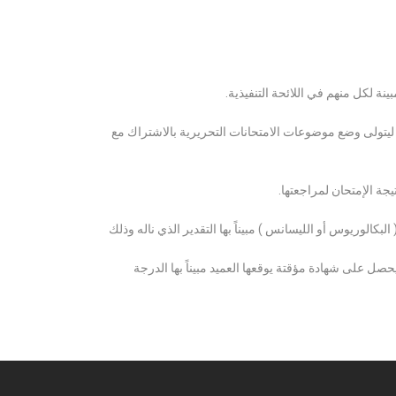
ة لكل منهم في اللائحة التنفيذية.
 ليتولى وضع موضوعات الامتحانات التحريرية بالاشتراك مع
ة الإمتحان لمراجعتها.
كالوريوس أو الليسانس ) مبيناً بها التقدير الذي ناله وذلك
 على شهادة مؤقتة يوقعها العميد مبيناً بها الدرجة