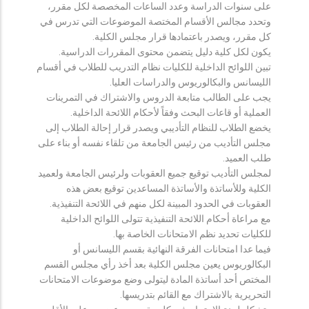
على سنوات الدراسة وعدد الساعات المخصصة لكل مقرر،
وتحدد مجالس الأقسام المختصة الموضوعات التي تدرس في
كل مقرر، ويصدر باعتمادها قرار مجلس الكلية.
يكون لكل كلية دليل يتضمن محتوى المقررات الدراسية.
تبين اللوائح الداخلية للكليات نظام التدريب للطلاب في أقسام
الليسانس والبكالوريوس والدراسات العليا.
يجب على الطالب متابعة الدروس والاشتراك في التمرينات
العملية أو قاعات البحث وفقاً لأحكام اللائحة الداخلية.
يخضع الطلاب للنظام التأديبي ويصدر قرار إحالة الطلاب إلى
مجلس التأديب من رئيس الجامعة من تلقاء نفسه أو بناء على
طلب العميد.
لمجلس التأديب توقيع جميع العقوبات ولرئيس الجامعة ولعميد
الكلية وللأساتذة والأساتذة المساعدين توقيع بعض هذه
العقوبات في الحدود المبينة لكل منهم في اللائحة التنفيذية.
مع مراعاة أحكام اللائحة التنفيذية تتولى اللوائح الداخلية
للكليات تحديد نظم الامتحانات الخاصة بها.
فيما عدا امتحانات الفرقة النهائية بقسم الليسانس أو
البكالوريوس يعين مجلس الكلية بعد أخذ رأي مجلس القسم
المختص أحد أساتذة المادة ليتولى وضع موضوعات الامتحانات
التحريرية بالاشتراك مع القائم بتدريسها.