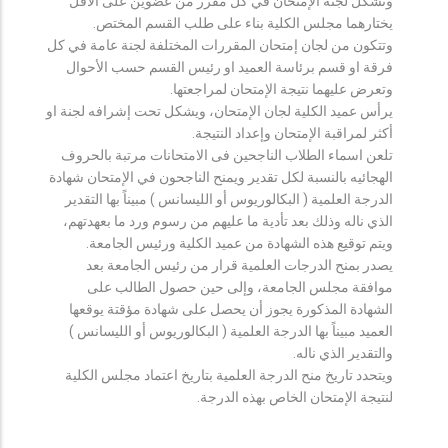
وتشكل لجنة الإمتحان في كل مقرر من عضوين على الأقل
يختارهما مجلس الكلية بناء على طلب القسم المختص.
وتتكون من لجان إمتحان المقررات المختلفة لجنة عامة في كل
فرقة او قسم برئاسة العميد او رئيس القسم حسب الأحوال
وتعرض عليهما نتيجة الإمتحان لمراجعتها.
يرأس عميد الكلية لجان الإمتحان، ويشكل تحت إشرافه لجنة او
أكثر لمراقبة الإمتحان وإعداد النتيجة.
تلعن اسماء الطلاب الناجحين فى الامتحانات مرتبة بالحروف
الهجائيه بالنسبة لكل تقدير ويمنح الناجحون في الإمتحان شهادة
الدرجة العلمية ( البكالوريوس أو الليسانس ) مبيناً بها التقدير
الذي ناله وذلك بعد تأدية ما عليهم من رسوم ورد ما بعهدتهم،
ويتم توقيع هذه الشهادة من عميد الكلية ورئيس الجامعة.
يصدر بمنح الدرجات العلمية قرار من رئيس الجامعة بعد
موافقة مجلس الجامعة، وإلى حين حصول الطالب على
الشهادة المذكورة يجوز أن يحصل على شهادة مؤقتة يوقعها
العميد مبيناً بها الدرجة العلمية ( البكالوريوس أو الليسانس )
والتقدير الذي ناله.
ويتحدد تاريخ منح الدرجة العلمية بتاريخ اعتماد مجلس الكلية
لنتيجة الإمتحان الخاص بهذه الدرجة.