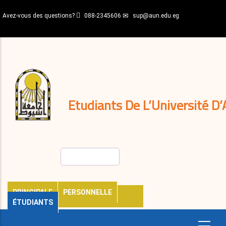
Aller
Avez-vous des questions?
088-2345606
sup@aun.edu.eg
au
contenu
N-
principal
Home
Règlements
&
décisions
Expatriés
Journal
Etudiants De L’Université D’
Rechercher
PRINCIPALE
PERSONNELLE
ÉTUDIANTS