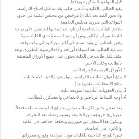
قبل المواعيد المذكورة وبعدها.
يقيد الطالب بالكلية بناءً على طلب يقدمه قبل افتتاح الدراسة،
ولا يجوز القيد بعد ذلك إلا بترخيص من مجلس الكلية في حدود
القواعد التي يقررها مجلس الجامعة.
يلتحق الطالب بالجامعة أو يتابع الدراسة بها للحصول على درجة
الليسانس أو البكالوريوس أن يقيد اسمه بإحدى الكليات، ولا
يجوز للطالب أن يقيد اسمه في أكثر من كلية في وقت واحد.
يتم قيد الطالب بعد استيفاء أوراقه وأداء الرسوم المقررة، ويعد
ملف لكل طالب في الكلية يحتوي على جميع الأوراق المتعلقة
بالطالب وعلى الأخص :
الأوراق المقدمة لإجراء القيد.
بيان أحوال الطالب الدراسية وتواريخها ( القيد ـ الامتحانات ـ
نتائح الامتحانات ـ تقديراتها ).
بيان العقوبات التأديبية الموقعة عليه.
أوجه النشاط الرياضي والاجتماعي والعسكري للطالب.
يعد سجل خاص لكل طالب يدون به بيان لما يتضمنه ملفه فضلاً
عن تاريخ خروجه من الجامعة وسببه وعمله بعد التخرج،
ويتكون هذا السجل من صورتين وتحفظ احداهما في الكلية
والأخرى في الجامعة.
تبين اللوائح الداخلية للكليات مواد الدراسة وتوزيع مقرراتها