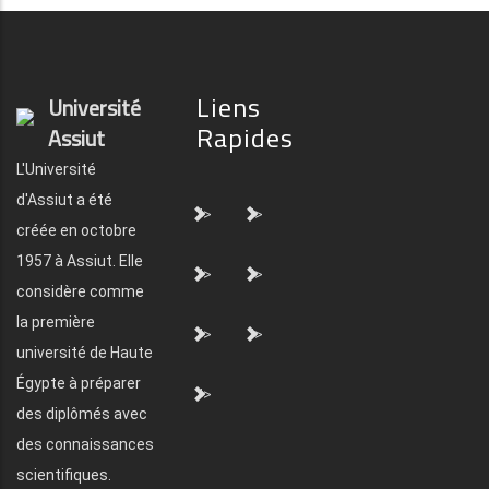
Liens
Université
Rapides
Assiut
L'Université
d'Assiut a été
">
">
créée en octobre
1957 à Assiut. Elle
">
">
considère comme
la première
">
">
université de Haute
Égypte à préparer
">
des diplômés avec
des connaissances
scientifiques.