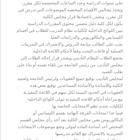
على سنوات الدراسة وعدد الساعات المخصصة لكل مقرر،
وتحدد مجالس الأقسام المختصة الموضوعات التي تدرس في
كل مقرر، ويصدر باعتمادها قرار مجلس الكلية.
يكون لكل كلية دليل يتضمن محتوى المقررات الدراسية.
تبين اللوائح الداخلية للكليات نظام التدريب للطلاب في أقسام
الليسانس والبكالوريوس والدراسات العليا.
يجب على الطالب متابعة الدروس والاشتراك في التمرينات
العملية أو قاعات البحث وفقاً لأحكام اللائحة الداخلية.
يخضع الطلاب للنظام التأديبي ويصدر قرار إحالة الطلاب إلى
مجلس التأديب من رئيس الجامعة من تلقاء نفسه أو بناء على
طلب العميد.
لمجلس التأديب توقيع جميع العقوبات ولرئيس الجامعة ولعميد
الكلية وللأساتذة والأساتذة المساعدين توقيع بعض هذه
العقوبات في الحدود المبينة لكل منهم في اللائحة التنفيذية.
مع مراعاة أحكام اللائحة التنفيذية تتولى اللوائح الداخلية
للكليات تحديد نظم الامتحانات الخاصة بها.
فيما عدا امتحانات الفرقة النهائية بقسم الليسانس أو
البكالوريوس يعين مجلس الكلية بعد أخذ رأي مجلس القسم
المختص أحد أساتذة المادة ليتولى وضع موضوعات الامتحانات
التحريرية بالاشتراك مع القائم بتدريسها.