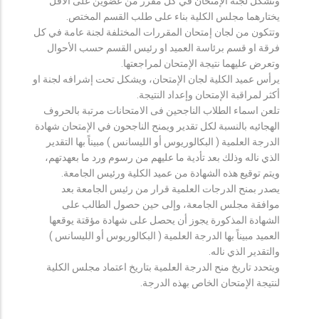
وتشكل لجنة الإمتحان في كل مقرر من عضوين على الأقل
يختارهما مجلس الكلية بناء على طلب القسم المختص.
وتتكون من لجان إمتحان المقررات المختلفة لجنة عامة في كل
فرقة او قسم برئاسة العميد او رئيس القسم حسب الأحوال
وتعرض عليهما نتيجة الإمتحان لمراجعتها.
يرأس عميد الكلية لجان الإمتحان، ويشكل تحت إشرافه لجنة او
أكثر لمراقبة الإمتحان وإعداد النتيجة.
تلعن اسماء الطلاب الناجحين فى الامتحانات مرتبة بالحروف
الهجائيه بالنسبة لكل تقدير ويمنح الناجحون في الإمتحان شهادة
الدرجة العلمية ( البكالوريوس أو الليسانس ) مبيناً بها التقدير
الذي ناله وذلك بعد تأدية ما عليهم من رسوم ورد ما بعهدتهم،
ويتم توقيع هذه الشهادة من عميد الكلية ورئيس الجامعة.
يصدر بمنح الدرجات العلمية قرار من رئيس الجامعة بعد
موافقة مجلس الجامعة، وإلى حين حصول الطالب على
الشهادة المذكورة يجوز أن يحصل على شهادة مؤقتة يوقعها
العميد مبيناً بها الدرجة العلمية ( البكالوريوس أو الليسانس )
والتقدير الذي ناله.
ويتحدد تاريخ منح الدرجة العلمية بتاريخ اعتماد مجلس الكلية
لنتيجة الإمتحان الخاص بهذه الدرجة.