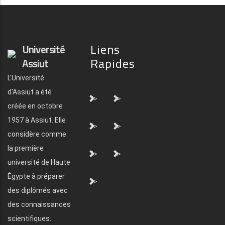
Liens
Université
Rapides
Assiut
L'Université
d'Assiut a été
">
">
créée en octobre
1957 à Assiut. Elle
">
">
considère comme
la première
">
">
université de Haute
Égypte à préparer
">
des diplômés avec
des connaissances
scientifiques.