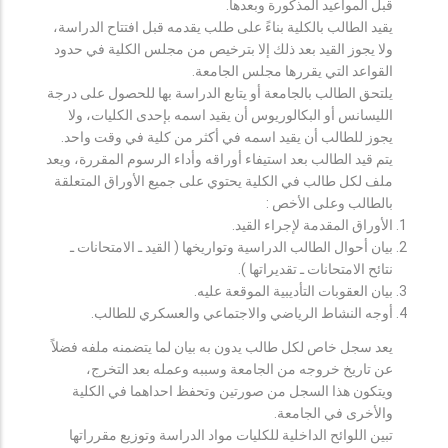
قبل المواعيد المذكورة وبعدها.
يقيد الطالب بالكلية بناءً على طلب يقدمه قبل افتتاح الدراسة،
ولا يجوز القيد بعد ذلك إلا بترخيص من مجلس الكلية في حدود
القواعد التي يقررها مجلس الجامعة.
يلتحق الطالب بالجامعة أو يتابع الدراسة بها للحصول على درجة
الليسانس أو البكالوريوس أن يقيد اسمه بإحدى الكليات، ولا
يجوز للطالب أن يقيد اسمه في أكثر من كلية في وقت واحد.
يتم قيد الطالب بعد استيفاء أوراقه وأداء الرسوم المقررة، ويعد
ملف لكل طالب في الكلية يحتوي على جميع الأوراق المتعلقة
بالطالب وعلى الأخص :
الأوراق المقدمة لإجراء القيد.
بيان أحوال الطالب الدراسية وتواريخها ( القيد ـ الامتحانات ـ
نتائح الامتحانات ـ تقديراتها ).
بيان العقوبات التأديبية الموقعة عليه.
أوجه النشاط الرياضي والاجتماعي والعسكري للطالب.
يعد سجل خاص لكل طالب يدون به بيان لما يتضمنه ملفه فضلاً
عن تاريخ خروجه من الجامعة وسببه وعمله بعد التخرج،
ويتكون هذا السجل من صورتين وتحفظ احداهما في الكلية
والأخرى في الجامعة.
تبين اللوائح الداخلية للكليات مواد الدراسة وتوزيع مقرراتها