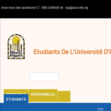
Aller
Avez-vous des questions?
088-2345606
sup@aun.edu.eg
au
contenu
N-
principal
Home
Règlements
&
décisions
Expatriés
Journal
Etudiants De L’Université D’
Rechercher
PRINCIPALE
PERSONNELLE
ÉTUDIANTS