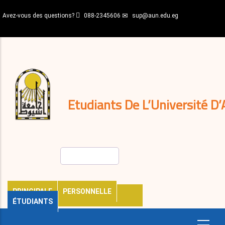
Aller
Avez-vous des questions?
088-2345606
sup@aun.edu.eg
au
contenu
N-
principal
Home
Règlements
&
décisions
Expatriés
Journal
Etudiants De L’Université D’
Rechercher
PRINCIPALE
PERSONNELLE
ÉTUDIANTS