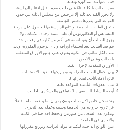
قبل المواعيد المذكورة وبعدها.
يقيد الطالب بالكلية بناءً على طلب يقدمه قبل افتتاح الدراسة،
ولا يجوز القيد بعد ذلك إلا بترخيص من مجلس الكلية في حدود
القواعد التي يقررها مجلس الجامعة.
يلتحق الطالب بالجامعة أو يتابع الدراسة بها للحصول على درجة
الليسانس أو البكالوريوس أن يقيد اسمه بإحدى الكليات، ولا
يجوز للطالب أن يقيد اسمه في أكثر من كلية في وقت واحد.
يتم قيد الطالب بعد استيفاء أوراقه وأداء الرسوم المقررة، ويعد
ملف لكل طالب في الكلية يحتوي على جميع الأوراق المتعلقة
بالطالب وعلى الأخص :
الأوراق المقدمة لإجراء القيد.
بيان أحوال الطالب الدراسية وتواريخها ( القيد ـ الامتحانات ـ
نتائح الامتحانات ـ تقديراتها ).
بيان العقوبات التأديبية الموقعة عليه.
أوجه النشاط الرياضي والاجتماعي والعسكري للطالب.
يعد سجل خاص لكل طالب يدون به بيان لما يتضمنه ملفه فضلاً
عن تاريخ خروجه من الجامعة وسببه وعمله بعد التخرج،
ويتكون هذا السجل من صورتين وتحفظ احداهما في الكلية
والأخرى في الجامعة.
تبين اللوائح الداخلية للكليات مواد الدراسة وتوزيع مقرراتها