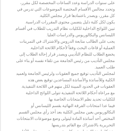
على سنوات الدراسة وعدد الساعات المخصصة لكل مقرر،
وتحدد مجالس الأقسام المختصة الموضوعات التي تدرس في
كل مقرر، ويصدر باعتمادها قرار مجلس الكلية.
يكون لكل كلية دليل يتضمن محتوى المقررات الدراسية.
تبين اللوائح الداخلية للكليات نظام التدريب للطلاب في أقسام
الليسانس والبكالوريوس والدراسات العليا.
يجب على الطالب متابعة الدروس والاشتراك في التمرينات
العملية أو قاعات البحث وفقاً لأحكام اللائحة الداخلية.
يخضع الطلاب للنظام التأديبي ويصدر قرار إحالة الطلاب إلى
مجلس التأديب من رئيس الجامعة من تلقاء نفسه أو بناء على
طلب العميد.
لمجلس التأديب توقيع جميع العقوبات ولرئيس الجامعة ولعميد
الكلية وللأساتذة والأساتذة المساعدين توقيع بعض هذه
العقوبات في الحدود المبينة لكل منهم في اللائحة التنفيذية.
مع مراعاة أحكام اللائحة التنفيذية تتولى اللوائح الداخلية
للكليات تحديد نظم الامتحانات الخاصة بها.
فيما عدا امتحانات الفرقة النهائية بقسم الليسانس أو
البكالوريوس يعين مجلس الكلية بعد أخذ رأي مجلس القسم
المختص أحد أساتذة المادة ليتولى وضع موضوعات الامتحانات
التحريرية بالاشتراك مع القائم بتدريسها.