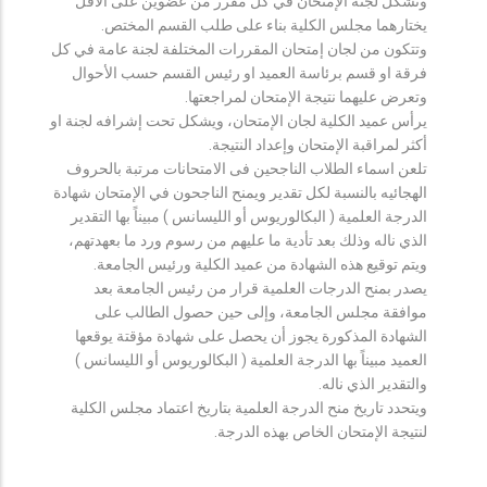
وتشكل لجنة الإمتحان في كل مقرر من عضوين على الأقل
يختارهما مجلس الكلية بناء على طلب القسم المختص.
وتتكون من لجان إمتحان المقررات المختلفة لجنة عامة في كل
فرقة او قسم برئاسة العميد او رئيس القسم حسب الأحوال
وتعرض عليهما نتيجة الإمتحان لمراجعتها.
يرأس عميد الكلية لجان الإمتحان، ويشكل تحت إشرافه لجنة او
أكثر لمراقبة الإمتحان وإعداد النتيجة.
تلعن اسماء الطلاب الناجحين فى الامتحانات مرتبة بالحروف
الهجائيه بالنسبة لكل تقدير ويمنح الناجحون في الإمتحان شهادة
الدرجة العلمية ( البكالوريوس أو الليسانس ) مبيناً بها التقدير
الذي ناله وذلك بعد تأدية ما عليهم من رسوم ورد ما بعهدتهم،
ويتم توقيع هذه الشهادة من عميد الكلية ورئيس الجامعة.
يصدر بمنح الدرجات العلمية قرار من رئيس الجامعة بعد
موافقة مجلس الجامعة، وإلى حين حصول الطالب على
الشهادة المذكورة يجوز أن يحصل على شهادة مؤقتة يوقعها
العميد مبيناً بها الدرجة العلمية ( البكالوريوس أو الليسانس )
والتقدير الذي ناله.
ويتحدد تاريخ منح الدرجة العلمية بتاريخ اعتماد مجلس الكلية
لنتيجة الإمتحان الخاص بهذه الدرجة.