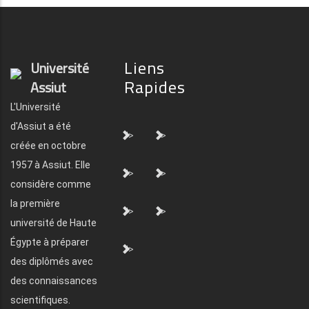
Liens
Université
Rapides
Assiut
L'Université
d'Assiut a été
">
">
créée en octobre
1957 à Assiut. Elle
">
">
considère comme
la première
">
">
université de Haute
Égypte à préparer
">
des diplômés avec
des connaissances
scientifiques.