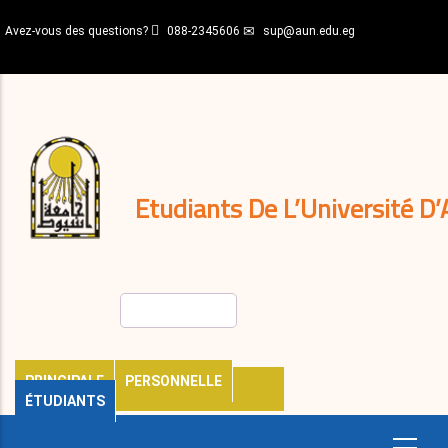
Aller
Avez-vous des questions?
088-2345606
sup@aun.edu.eg
au
contenu
N-
principal
Home
Règlements
&
décisions
Expatriés
Journal
Etudiants De L’Université D’
Rechercher
PRINCIPALE
PERSONNELLE
ÉTUDIANTS