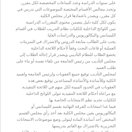
على سنوات الدراسة وعدد الساعات المخصصة لكل مقرر،
وتحدد مجالس الأقسام المختصة الموضوعات التي تدرس في
كل مقرر، ويصدر باعتمادها قرار مجلس الكلية.
يكون لكل كلية دليل يتضمن محتوى المقررات الدراسية.
تبين اللوائح الداخلية للكليات نظام التدريب للطلاب في أقسام
الليسانس والبكالوريوس والدراسات العليا.
يجب على الطالب متابعة الدروس والاشتراك في التمرينات
العملية أو قاعات البحث وفقاً لأحكام اللائحة الداخلية.
يخضع الطلاب للنظام التأديبي ويصدر قرار إحالة الطلاب إلى
مجلس التأديب من رئيس الجامعة من تلقاء نفسه أو بناء على
طلب العميد.
لمجلس التأديب توقيع جميع العقوبات ولرئيس الجامعة ولعميد
الكلية وللأساتذة والأساتذة المساعدين توقيع بعض هذه
العقوبات في الحدود المبينة لكل منهم في اللائحة التنفيذية.
مع مراعاة أحكام اللائحة التنفيذية تتولى اللوائح الداخلية
للكليات تحديد نظم الامتحانات الخاصة بها.
فيما عدا امتحانات الفرقة النهائية بقسم الليسانس أو
البكالوريوس يعين مجلس الكلية بعد أخذ رأي مجلس القسم
المختص أحد أساتذة المادة ليتولى وضع موضوعات الامتحانات
التحريرية بالاشتراك مع القائم بتدريسها.