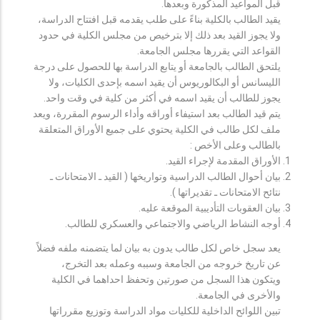
قبل المواعيد المذكورة وبعدها.
يقيد الطالب بالكلية بناءً على طلب يقدمه قبل افتتاح الدراسة،
ولا يجوز القيد بعد ذلك إلا بترخيص من مجلس الكلية في حدود
القواعد التي يقررها مجلس الجامعة.
يلتحق الطالب بالجامعة أو يتابع الدراسة بها للحصول على درجة
الليسانس أو البكالوريوس أن يقيد اسمه بإحدى الكليات، ولا
يجوز للطالب أن يقيد اسمه في أكثر من كلية في وقت واحد.
يتم قيد الطالب بعد استيفاء أوراقه وأداء الرسوم المقررة، ويعد
ملف لكل طالب في الكلية يحتوي على جميع الأوراق المتعلقة
بالطالب وعلى الأخص :
الأوراق المقدمة لإجراء القيد.
بيان أحوال الطالب الدراسية وتواريخها ( القيد ـ الامتحانات ـ
نتائح الامتحانات ـ تقديراتها ).
بيان العقوبات التأديبية الموقعة عليه.
أوجه النشاط الرياضي والاجتماعي والعسكري للطالب.
يعد سجل خاص لكل طالب يدون به بيان لما يتضمنه ملفه فضلاً
عن تاريخ خروجه من الجامعة وسببه وعمله بعد التخرج،
ويتكون هذا السجل من صورتين وتحفظ احداهما في الكلية
والأخرى في الجامعة.
تبين اللوائح الداخلية للكليات مواد الدراسة وتوزيع مقرراتها