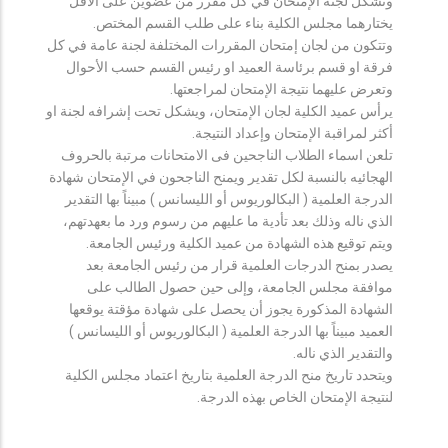
وتشكل لجنة الإمتحان في كل مقرر من عضوين على الأقل
يختارهما مجلس الكلية بناء على طلب القسم المختص.
وتتكون من لجان إمتحان المقررات المختلفة لجنة عامة في كل
فرقة او قسم برئاسة العميد او رئيس القسم حسب الأحوال
وتعرض عليهما نتيجة الإمتحان لمراجعتها.
يرأس عميد الكلية لجان الإمتحان، ويشكل تحت إشرافه لجنة او
أكثر لمراقبة الإمتحان وإعداد النتيجة.
تلعن اسماء الطلاب الناجحين فى الامتحانات مرتبة بالحروف
الهجائيه بالنسبة لكل تقدير ويمنح الناجحون في الإمتحان شهادة
الدرجة العلمية ( البكالوريوس أو الليسانس ) مبيناً بها التقدير
الذي ناله وذلك بعد تأدية ما عليهم من رسوم ورد ما بعهدتهم،
ويتم توقيع هذه الشهادة من عميد الكلية ورئيس الجامعة.
يصدر بمنح الدرجات العلمية قرار من رئيس الجامعة بعد
موافقة مجلس الجامعة، وإلى حين حصول الطالب على
الشهادة المذكورة يجوز أن يحصل على شهادة مؤقتة يوقعها
العميد مبيناً بها الدرجة العلمية ( البكالوريوس أو الليسانس )
والتقدير الذي ناله.
ويتحدد تاريخ منح الدرجة العلمية بتاريخ اعتماد مجلس الكلية
لنتيجة الإمتحان الخاص بهذه الدرجة.