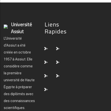
Liens
Université
Rapides
Assiut
L'Université
d'Assiut a été
">
">
créée en octobre
1957 à Assiut. Elle
">
">
considère comme
la première
">
">
université de Haute
Égypte à préparer
">
des diplômés avec
des connaissances
scientifiques.