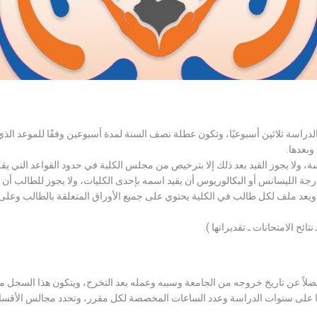
الدراسة ثلاثين أسبوعيًا، وتكون عطلة نصف السنة لمدة أسبوعين وفقًا للموعد ا
وبعدها.
اسة، ولا يجوز القيد بعد ذلك إلا بترخيص من مجلس الكلية في حدود القواعد التي ي
درجة الليسانس أو البكالوريوس أن يقيد اسمه بإحدى الكليات، ولا يجوز للطالب أن
، ويعد ملف لكل طالب في الكلية يحتوي على جميع الأوراق المتعلقة بالطالب وعلى
تائح الامتحانات ـ تقديراتها ).
لاً عن تاريخ خروجه من الجامعة وسببه وعمله بعد التخرج، ويتكون هذا السجل م
رراتها على سنوات الدراسة وعدد الساعات المخصصة لكل مقرر، وتحدد مجالس الأ