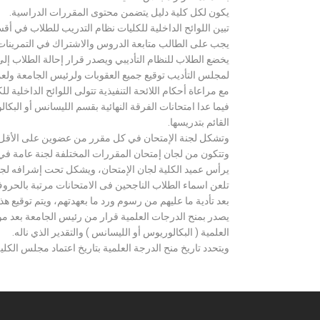
يكون لكل كلية دليل يتضمن محتوى المقررات الدراسية.
تبين اللوائح الداخلية للكليات نظام التدريب للطلاب في أق
يجب على الطالب متابعة الدروس والاشتراك في التمرينات الع
يخضع الطلاب للنظام التأديبي ويصدر قرار إحالة الطلاب إ
لمجلس التأديب توقيع جميع العقوبات ولرئيس الجامعة ولعميد
مع مراعاة أحكام اللائحة التنفيذية تتولى اللوائح الداخلية ل
فيما عدا امتحانات الفرقة النهائية بقسم الليسانس أو ال
القائم بتدريسها.
وتشكل لجنة الإمتحان في كل مقرر من عضوين على الأقل 
وتتكون من لجان إمتحان المقررات المختلفة لجنة عامة في
يرأس عميد الكلية لجان الإمتحان، ويشكل تحت إشرافه لجنة ا
تلعن اسماء الطلاب الناجحين فى الامتحانات مرتبة بالحروف ال
بعد تأدية ما عليهم من رسوم ورد ما بعهدتهم، ويتم توقيع ه
يصدر بمنح الدرجات العلمية قرار من رئيس الجامعة بعد مو
العلمية ( البكالوريوس أو الليسانس ) والتقدير الذي ناله.
ويتحدد تاريخ منح الدرجة العلمية بتاريخ اعتماد مجلس الكلية