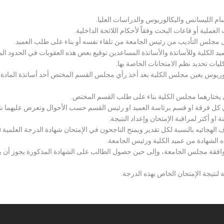
سام الليسانس والبكالوريوس والدراسات العليا.
ملية أو قاعات البحث وفقاً لأحكام اللائحة الداخلية.
لى مجلس التأديب من رئيس الجامعة من تلقاء نفسه أو بناء على طلب العميد.
 الكلية وللأساتذة والأساتذة المساعدين توقيع بعض هذه العقوبات في الحدود المبين
لكليات تحديد نظم الامتحانات الخاصة بها.
بكالوريوس يعين مجلس الكلية بعد أخذ رأي مجلس القسم المختص أحد أساتذة المادة
يختارهما مجلس الكلية بناء على طلب القسم المختص.
 كل فرقة او قسم برئاسة العميد او رئيس القسم حسب الأحوال وتعرض عليهما نتيج
و أكثر لمراقبة الإمتحان وإعداد النتيجة.
هجائيه بالنسبة لكل تقدير ويمنح الناجحون في الإمتحان شهادة الدرجة العلمية ( الب
ذه الشهادة من عميد الكلية ورئيس الجامعة.
افقة مجلس الجامعة، وإلى حين حصول الطالب على الشهادة المذكورة يجوز أن يحصل
 لنتيجة الإمتحان الخاص بهذه الدرجة.