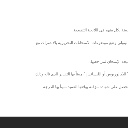
ة لكل منهم في اللائحة التنفيذية.
 ليتولى وضع موضوعات الامتحانات التحريرية بالاشتراك مع
ة الإمتحان لمراجعتها.
كالوريوس أو الليسانس ) مبيناً بها التقدير الذي ناله وذلك
 على شهادة مؤقتة يوقعها العميد مبيناً بها الدرجة