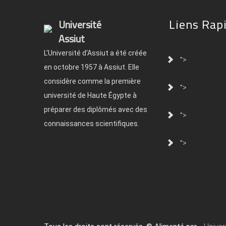
Liens Rap
Université
Assiut
L'Université d'Assiut a été créée
">
en octobre 1957 à Assiut. Elle
considère comme la première
">
université de Haute Égypte à
préparer des diplômés avec des
">
connaissances scientifiques.
">