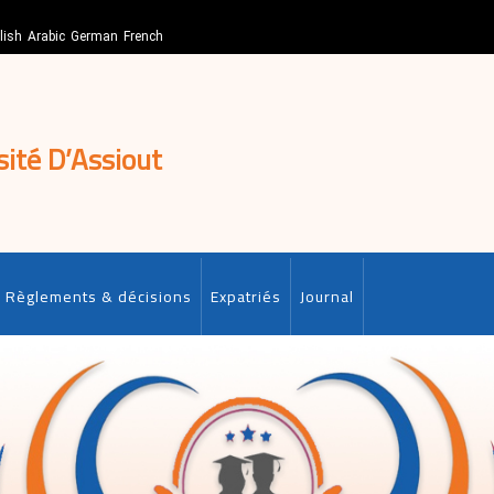
lish
Arabic
German
French
sité D’Assiout
Règlements & décisions
Expatriés
Journal