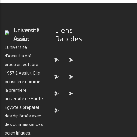
Liens
Université
Rapides
Assiut
L'Université
d'Assiut a été
">
">
créée en octobre
1957 à Assiut. Elle
">
">
considère comme
la première
">
">
université de Haute
Égypte à préparer
">
des diplômés avec
des connaissances
scientifiques.