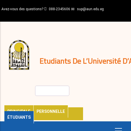
Aller
Avez-vous des questions?
088-2345606
sup@aun.edu.eg
au
contenu
N-
principal
Home
Règlements
&
décisions
Expatriés
Journal
Etudiants De L’Université D’
Rechercher
PRINCIPALE
PERSONNELLE
ÉTUDIANTS