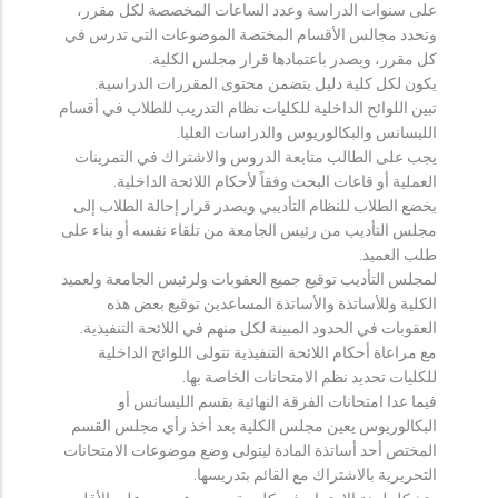
على سنوات الدراسة وعدد الساعات المخصصة لكل مقرر،
وتحدد مجالس الأقسام المختصة الموضوعات التي تدرس في
كل مقرر، ويصدر باعتمادها قرار مجلس الكلية.
يكون لكل كلية دليل يتضمن محتوى المقررات الدراسية.
تبين اللوائح الداخلية للكليات نظام التدريب للطلاب في أقسام
الليسانس والبكالوريوس والدراسات العليا.
يجب على الطالب متابعة الدروس والاشتراك في التمرينات
العملية أو قاعات البحث وفقاً لأحكام اللائحة الداخلية.
يخضع الطلاب للنظام التأديبي ويصدر قرار إحالة الطلاب إلى
مجلس التأديب من رئيس الجامعة من تلقاء نفسه أو بناء على
طلب العميد.
لمجلس التأديب توقيع جميع العقوبات ولرئيس الجامعة ولعميد
الكلية وللأساتذة والأساتذة المساعدين توقيع بعض هذه
العقوبات في الحدود المبينة لكل منهم في اللائحة التنفيذية.
مع مراعاة أحكام اللائحة التنفيذية تتولى اللوائح الداخلية
للكليات تحديد نظم الامتحانات الخاصة بها.
فيما عدا امتحانات الفرقة النهائية بقسم الليسانس أو
البكالوريوس يعين مجلس الكلية بعد أخذ رأي مجلس القسم
المختص أحد أساتذة المادة ليتولى وضع موضوعات الامتحانات
التحريرية بالاشتراك مع القائم بتدريسها.