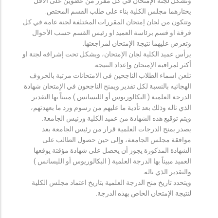
وتشكل لجنة الإمتحان في كل مقرر من عضوين على الأقل
يختارهما مجلس الكلية بناء على طلب القسم المختص.
وتتكون من لجان إمتحان المقررات المختلفة لجنة عامة في كل
فرقة او قسم برئاسة العميد او رئيس القسم حسب الأحوال
وتعرض عليهما نتيجة الإمتحان لمراجعتها.
يرأس عميد الكلية لجان الإمتحان، ويشكل تحت إشرافه لجنة او
أكثر لمراقبة الإمتحان وإعداد النتيجة.
تلعن اسماء الطلاب الناجحين فى الامتحانات مرتبة بالحروف
الهجائيه بالنسبة لكل تقدير ويمنح الناجحون في الإمتحان شهادة
الدرجة العلمية ( البكالوريوس أو الليسانس ) مبيناً بها التقدير
الذي ناله وذلك بعد تأدية ما عليهم من رسوم ورد ما بعهدتهم،
ويتم توقيع هذه الشهادة من عميد الكلية ورئيس الجامعة.
يصدر بمنح الدرجات العلمية قرار من رئيس الجامعة بعد
موافقة مجلس الجامعة، وإلى حين حصول الطالب على
الشهادة المذكورة يجوز أن يحصل على شهادة مؤقتة يوقعها
العميد مبيناً بها الدرجة العلمية ( البكالوريوس أو الليسانس )
والتقدير الذي ناله.
ويتحدد تاريخ منح الدرجة العلمية بتاريخ اعتماد مجلس الكلية
لنتيجة الإمتحان الخاص بهذه الدرجة.