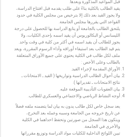
قبل المواعيد المذكورة وبعدها.
يقيد الطالب بالكلية بناءً على طلب يقدمه قبل افتتاح الدراسة،
ولا يجوز القيد بعد ذلك إلا بترخيص من مجلس الكلية في حدود
القواعد التي يقررها مجلس الجامعة.
يلتحق الطالب بالجامعة أو يتابع الدراسة بها للحصول على درجة
الليسانس أو البكالوريوس أن يقيد اسمه بإحدى الكليات، ولا
يجوز للطالب أن يقيد اسمه في أكثر من كلية في وقت واحد.
يتم قيد الطالب بعد استيفاء أوراقه وأداء الرسوم المقررة، ويعد
ملف لكل طالب في الكلية يحتوي على جميع الأوراق المتعلقة
بالطالب وعلى الأخص :
الأوراق المقدمة لإجراء القيد.
بيان أحوال الطالب الدراسية وتواريخها ( القيد ـ الامتحانات ـ
نتائح الامتحانات ـ تقديراتها ).
بيان العقوبات التأديبية الموقعة عليه.
أوجه النشاط الرياضي والاجتماعي والعسكري للطالب.
يعد سجل خاص لكل طالب يدون به بيان لما يتضمنه ملفه فضلاً
عن تاريخ خروجه من الجامعة وسببه وعمله بعد التخرج،
ويتكون هذا السجل من صورتين وتحفظ احداهما في الكلية
والأخرى في الجامعة.
تبين اللوائح الداخلية للكليات مواد الدراسة وتوزيع مقرراتها