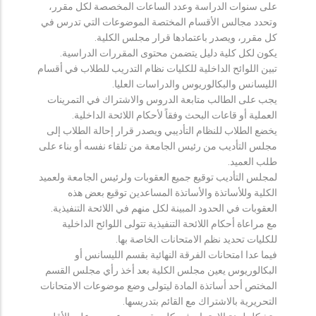
على سنوات الدراسة وعدد الساعات المخصصة لكل مقرر،
وتحدد مجالس الأقسام المختصة الموضوعات التي تدرس في
كل مقرر، ويصدر باعتمادها قرار مجلس الكلية.
يكون لكل كلية دليل يتضمن محتوى المقررات الدراسية.
تبين اللوائح الداخلية للكليات نظام التدريب للطلاب في أقسام
الليسانس والبكالوريوس والدراسات العليا.
يجب على الطالب متابعة الدروس والاشتراك في التمرينات
العملية أو قاعات البحث وفقاً لأحكام اللائحة الداخلية.
يخضع الطلاب للنظام التأديبي ويصدر قرار إحالة الطلاب إلى
مجلس التأديب من رئيس الجامعة من تلقاء نفسه أو بناء على
طلب العميد.
لمجلس التأديب توقيع جميع العقوبات ولرئيس الجامعة ولعميد
الكلية وللأساتذة والأساتذة المساعدين توقيع بعض هذه
العقوبات في الحدود المبينة لكل منهم في اللائحة التنفيذية.
مع مراعاة أحكام اللائحة التنفيذية تتولى اللوائح الداخلية
للكليات تحديد نظم الامتحانات الخاصة بها.
فيما عدا امتحانات الفرقة النهائية بقسم الليسانس أو
البكالوريوس يعين مجلس الكلية بعد أخذ رأي مجلس القسم
المختص أحد أساتذة المادة ليتولى وضع موضوعات الامتحانات
التحريرية بالاشتراك مع القائم بتدريسها.