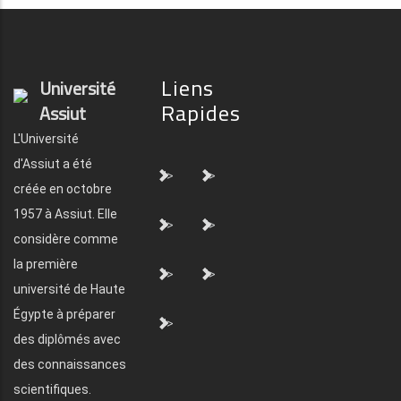
Liens
Université
Rapides
Assiut
L'Université
d'Assiut a été
">
">
créée en octobre
1957 à Assiut. Elle
">
">
considère comme
la première
">
">
université de Haute
Égypte à préparer
">
des diplômés avec
des connaissances
scientifiques.