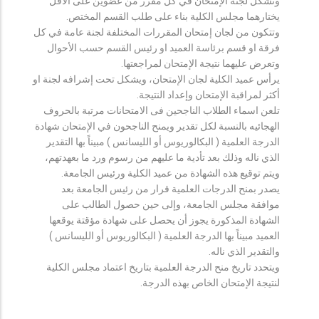
وتشكل لجنة الإمتحان في كل مقرر من عضوين على الأقل
يختارهما مجلس الكلية بناء على طلب القسم المختص.
وتتكون من لجان إمتحان المقررات المختلفة لجنة عامة في كل
فرقة او قسم برئاسة العميد او رئيس القسم حسب الأحوال
وتعرض عليهما نتيجة الإمتحان لمراجعتها.
يرأس عميد الكلية لجان الإمتحان، ويشكل تحت إشرافه لجنة او
أكثر لمراقبة الإمتحان وإعداد النتيجة.
تلعن اسماء الطلاب الناجحين فى الامتحانات مرتبة بالحروف
الهجائيه بالنسبة لكل تقدير ويمنح الناجحون في الإمتحان شهادة
الدرجة العلمية ( البكالوريوس أو الليسانس ) مبيناً بها التقدير
الذي ناله وذلك بعد تأدية ما عليهم من رسوم ورد ما بعهدتهم،
ويتم توقيع هذه الشهادة من عميد الكلية ورئيس الجامعة.
يصدر بمنح الدرجات العلمية قرار من رئيس الجامعة بعد
موافقة مجلس الجامعة، وإلى حين حصول الطالب على
الشهادة المذكورة يجوز أن يحصل على شهادة مؤقتة يوقعها
العميد مبيناً بها الدرجة العلمية ( البكالوريوس أو الليسانس )
والتقدير الذي ناله.
ويتحدد تاريخ منح الدرجة العلمية بتاريخ اعتماد مجلس الكلية
لنتيجة الإمتحان الخاص بهذه الدرجة.