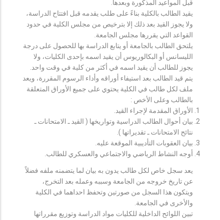
قبل المواعيد المذكورة وبعدها.
يقيد الطالب بالكلية بناءً على طلب يقدمه قبل افتتاح الدراسة،
ولا يجوز القيد بعد ذلك إلا بترخيص من مجلس الكلية في حدود
القواعد التي يقررها مجلس الجامعة.
يلتحق الطالب بالجامعة أو يتابع الدراسة بها للحصول على درجة
الليسانس أو البكالوريوس أن يقيد اسمه بإحدى الكليات، ولا
يجوز للطالب أن يقيد اسمه في أكثر من كلية في وقت واحد.
يتم قيد الطالب بعد استيفاء أوراقه وأداء الرسوم المقررة، ويعد
ملف لكل طالب في الكلية يحتوي على جميع الأوراق المتعلقة
بالطالب وعلى الأخص :
الأوراق المقدمة لإجراء القيد.
بيان أحوال الطالب الدراسية وتواريخها ( القيد ـ الامتحانات ـ
نتائح الامتحانات ـ تقديراتها ).
بيان العقوبات التأديبية الموقعة عليه.
أوجه النشاط الرياضي والاجتماعي والعسكري للطالب.
يعد سجل خاص لكل طالب يدون به بيان لما يتضمنه ملفه فضلاً
عن تاريخ خروجه من الجامعة وسببه وعمله بعد التخرج،
ويتكون هذا السجل من صورتين وتحفظ احداهما في الكلية
والأخرى في الجامعة.
تبين اللوائح الداخلية للكليات مواد الدراسة وتوزيع مقرراتها