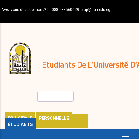
Aller
Avez-vous des questions?
088-2345606
sup@aun.edu.eg
au
contenu
N-
principal
Home
Règlements
&
décisions
Expatriés
Journal
Etudiants De L’Université D’
Rechercher
PRINCIPALE
PERSONNELLE
ÉTUDIANTS