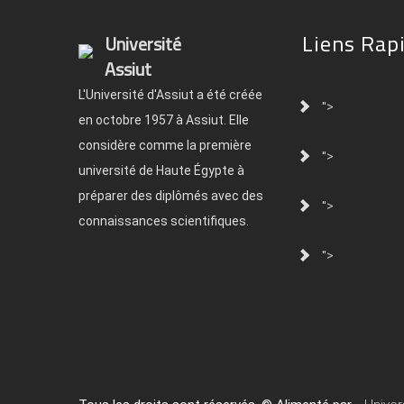
Liens Rap
Université
Assiut
L'Université d'Assiut a été créée
">
en octobre 1957 à Assiut. Elle
considère comme la première
">
université de Haute Égypte à
préparer des diplômés avec des
">
connaissances scientifiques.
">