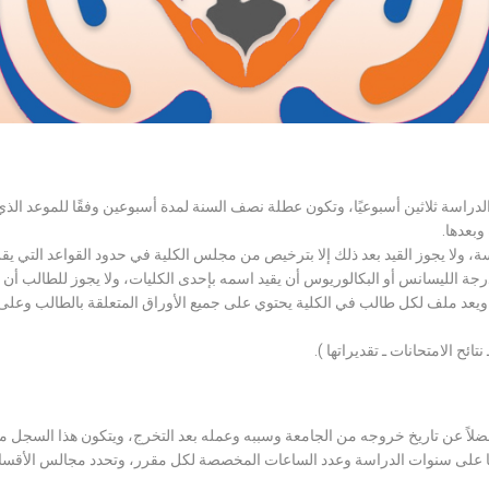
الدراسة ثلاثين أسبوعيًا، وتكون عطلة نصف السنة لمدة أسبوعين وفقًا للموعد ا
وبعدها.
اسة، ولا يجوز القيد بعد ذلك إلا بترخيص من مجلس الكلية في حدود القواعد التي ي
درجة الليسانس أو البكالوريوس أن يقيد اسمه بإحدى الكليات، ولا يجوز للطالب أن
، ويعد ملف لكل طالب في الكلية يحتوي على جميع الأوراق المتعلقة بالطالب وعلى
تائح الامتحانات ـ تقديراتها ).
لاً عن تاريخ خروجه من الجامعة وسببه وعمله بعد التخرج، ويتكون هذا السجل م
رراتها على سنوات الدراسة وعدد الساعات المخصصة لكل مقرر، وتحدد مجالس الأ