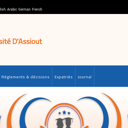
lish
Arabic
German
French
sité D’Assiout
Règlements & décisions
Expatriés
Journal