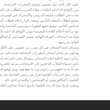
يكون لكل كلية دليل يتضمن محتوى المقررات الدراسية.
تبين اللوائح الداخلية للكليات نظام التدريب للطلاب في أق
يجب على الطالب متابعة الدروس والاشتراك في التمرينات الع
يخضع الطلاب للنظام التأديبي ويصدر قرار إحالة الطلاب إ
لمجلس التأديب توقيع جميع العقوبات ولرئيس الجامعة ولعميد
مع مراعاة أحكام اللائحة التنفيذية تتولى اللوائح الداخلية ل
فيما عدا امتحانات الفرقة النهائية بقسم الليسانس أو ال
القائم بتدريسها.
وتشكل لجنة الإمتحان في كل مقرر من عضوين على الأقل 
وتتكون من لجان إمتحان المقررات المختلفة لجنة عامة في
يرأس عميد الكلية لجان الإمتحان، ويشكل تحت إشرافه لجنة ا
تلعن اسماء الطلاب الناجحين فى الامتحانات مرتبة بالحروف ال
بعد تأدية ما عليهم من رسوم ورد ما بعهدتهم، ويتم توقيع ه
يصدر بمنح الدرجات العلمية قرار من رئيس الجامعة بعد مو
العلمية ( البكالوريوس أو الليسانس ) والتقدير الذي ناله.
ويتحدد تاريخ منح الدرجة العلمية بتاريخ اعتماد مجلس الكلية