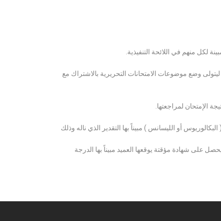
ة لكل منهم في اللائحة التنفيذية.
 ليتولى وضع موضوعات الامتحانات التحريرية بالاشتراك مع
ة الإمتحان لمراجعتها.
كالوريوس أو الليسانس ) مبيناً بها التقدير الذي ناله وذلك
 على شهادة مؤقتة يوقعها العميد مبيناً بها الدرجة