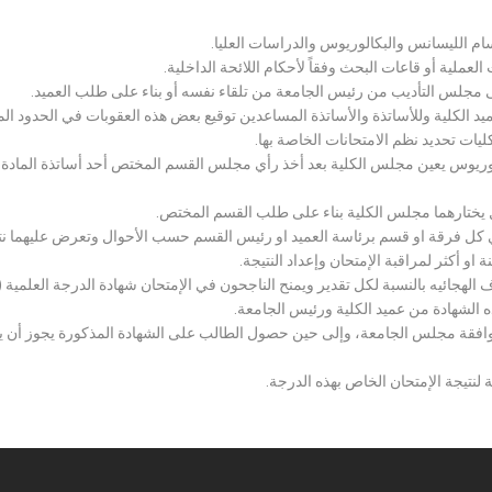
سام الليسانس والبكالوريوس والدراسات العليا.
ملية أو قاعات البحث وفقاً لأحكام اللائحة الداخلية.
لى مجلس التأديب من رئيس الجامعة من تلقاء نفسه أو بناء على طلب العميد.
 الكلية وللأساتذة والأساتذة المساعدين توقيع بعض هذه العقوبات في الحدود المبين
لكليات تحديد نظم الامتحانات الخاصة بها.
بكالوريوس يعين مجلس الكلية بعد أخذ رأي مجلس القسم المختص أحد أساتذة المادة
يختارهما مجلس الكلية بناء على طلب القسم المختص.
 كل فرقة او قسم برئاسة العميد او رئيس القسم حسب الأحوال وتعرض عليهما نتيج
و أكثر لمراقبة الإمتحان وإعداد النتيجة.
هجائيه بالنسبة لكل تقدير ويمنح الناجحون في الإمتحان شهادة الدرجة العلمية ( الب
ذه الشهادة من عميد الكلية ورئيس الجامعة.
افقة مجلس الجامعة، وإلى حين حصول الطالب على الشهادة المذكورة يجوز أن يحصل
 لنتيجة الإمتحان الخاص بهذه الدرجة.