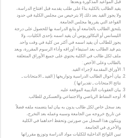
قبل المواعيد المذكورة وبعدها.
يقيد الطالب بالكلية بناءً على طلب يقدمه قبل افتتاح الدراسة،
ولا يجوز القيد بعد ذلك إلا بترخيص من مجلس الكلية في حدود
القواعد التي يقررها مجلس الجامعة.
يلتحق الطالب بالجامعة أو يتابع الدراسة بها للحصول على درجة
الليسانس أو البكالوريوس أن يقيد اسمه بإحدى الكليات، ولا
يجوز للطالب أن يقيد اسمه في أكثر من كلية في وقت واحد.
يتم قيد الطالب بعد استيفاء أوراقه وأداء الرسوم المقررة، ويعد
ملف لكل طالب في الكلية يحتوي على جميع الأوراق المتعلقة
بالطالب وعلى الأخص :
الأوراق المقدمة لإجراء القيد.
بيان أحوال الطالب الدراسية وتواريخها ( القيد ـ الامتحانات ـ
نتائح الامتحانات ـ تقديراتها ).
بيان العقوبات التأديبية الموقعة عليه.
أوجه النشاط الرياضي والاجتماعي والعسكري للطالب.
يعد سجل خاص لكل طالب يدون به بيان لما يتضمنه ملفه فضلاً
عن تاريخ خروجه من الجامعة وسببه وعمله بعد التخرج،
ويتكون هذا السجل من صورتين وتحفظ احداهما في الكلية
والأخرى في الجامعة.
تبين اللوائح الداخلية للكليات مواد الدراسة وتوزيع مقرراتها