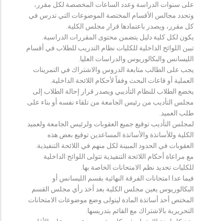
على سنوات الدراسة وعدد الساعات المخصصة لكل مقرر،
وتحدد مجالس الأقسام المختصة الموضوعات التي تدرس في
كل مقرر، ويصدر باعتمادها قرار مجلس الكلية.
يكون لكل كلية دليل يتضمن محتوى المقررات الدراسية.
تبين اللوائح الداخلية للكليات نظام التدريب للطلاب في أقسام
الليسانس والبكالوريوس والدراسات العليا.
يجب على الطالب متابعة الدروس والاشتراك في التمرينات
العملية أو قاعات البحث وفقاً لأحكام اللائحة الداخلية.
يخضع الطلاب للنظام التأديبي ويصدر قرار إحالة الطلاب إلى
مجلس التأديب من رئيس الجامعة من تلقاء نفسه أو بناء على
طلب العميد.
لمجلس التأديب توقيع جميع العقوبات ولرئيس الجامعة ولعميد
الكلية وللأساتذة والأساتذة المساعدين توقيع بعض هذه
العقوبات في الحدود المبينة لكل منهم في اللائحة التنفيذية.
مع مراعاة أحكام اللائحة التنفيذية تتولى اللوائح الداخلية
للكليات تحديد نظم الامتحانات الخاصة بها.
فيما عدا امتحانات الفرقة النهائية بقسم الليسانس أو
البكالوريوس يعين مجلس الكلية بعد أخذ رأي مجلس القسم
المختص أحد أساتذة المادة ليتولى وضع موضوعات الامتحانات
التحريرية بالاشتراك مع القائم بتدريسها.