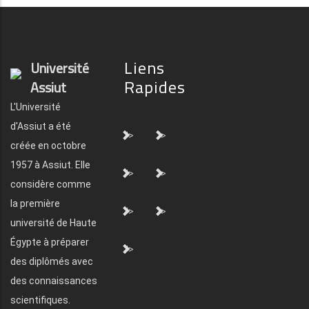
Liens
Université
Rapides
Assiut
L'Université
d'Assiut a été
">
">
créée en octobre
1957 à Assiut. Elle
">
">
considère comme
la première
">
">
université de Haute
Égypte à préparer
">
des diplômés avec
des connaissances
scientifiques.