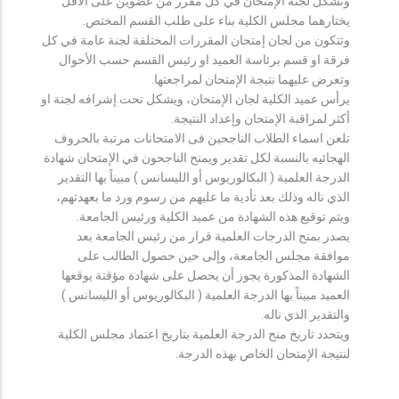
وتشكل لجنة الإمتحان في كل مقرر من عضوين على الأقل
يختارهما مجلس الكلية بناء على طلب القسم المختص.
وتتكون من لجان إمتحان المقررات المختلفة لجنة عامة في كل
فرقة او قسم برئاسة العميد او رئيس القسم حسب الأحوال
وتعرض عليهما نتيجة الإمتحان لمراجعتها.
يرأس عميد الكلية لجان الإمتحان، ويشكل تحت إشرافه لجنة او
أكثر لمراقبة الإمتحان وإعداد النتيجة.
تلعن اسماء الطلاب الناجحين فى الامتحانات مرتبة بالحروف
الهجائيه بالنسبة لكل تقدير ويمنح الناجحون في الإمتحان شهادة
الدرجة العلمية ( البكالوريوس أو الليسانس ) مبيناً بها التقدير
الذي ناله وذلك بعد تأدية ما عليهم من رسوم ورد ما بعهدتهم،
ويتم توقيع هذه الشهادة من عميد الكلية ورئيس الجامعة.
يصدر بمنح الدرجات العلمية قرار من رئيس الجامعة بعد
موافقة مجلس الجامعة، وإلى حين حصول الطالب على
الشهادة المذكورة يجوز أن يحصل على شهادة مؤقتة يوقعها
العميد مبيناً بها الدرجة العلمية ( البكالوريوس أو الليسانس )
والتقدير الذي ناله.
ويتحدد تاريخ منح الدرجة العلمية بتاريخ اعتماد مجلس الكلية
لنتيجة الإمتحان الخاص بهذه الدرجة.