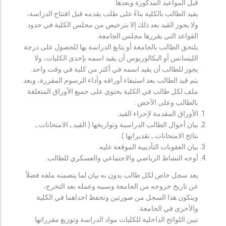
قبل المواعيد المذكورة وبعدها.
يقيد الطالب بالكلية بناءً على طلب يقدمه قبل افتتاح الدراسة،
ولا يجوز القيد بعد ذلك إلا بترخيص من مجلس الكلية في حدود
القواعد التي يقررها مجلس الجامعة.
يلتحق الطالب بالجامعة أو يتابع الدراسة بها للحصول على درجة
الليسانس أو البكالوريوس أن يقيد اسمه بإحدى الكليات، ولا
يجوز للطالب أن يقيد اسمه في أكثر من كلية في وقت واحد.
يتم قيد الطالب بعد استيفاء أوراقه وأداء الرسوم المقررة، ويعد
ملف لكل طالب في الكلية يحتوي على جميع الأوراق المتعلقة
بالطالب وعلى الأخص :
الأوراق المقدمة لإجراء القيد.
بيان أحوال الطالب الدراسية وتواريخها ( القيد ـ الامتحانات ـ
نتائح الامتحانات ـ تقديراتها ).
بيان العقوبات التأديبية الموقعة عليه.
أوجه النشاط الرياضي والاجتماعي والعسكري للطالب.
يعد سجل خاص لكل طالب يدون به بيان لما يتضمنه ملفه فضلاً
عن تاريخ خروجه من الجامعة وسببه وعمله بعد التخرج،
ويتكون هذا السجل من صورتين وتحفظ احداهما في الكلية
والأخرى في الجامعة.
تبين اللوائح الداخلية للكليات مواد الدراسة وتوزيع مقرراتها