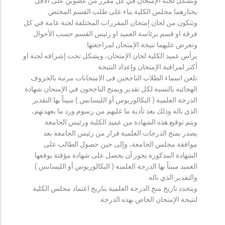
وتشكل لجنة الإمتحان في كل مقرر من عضوين على الأقل
يختارهما مجلس الكلية بناء على طلب القسم المختص.
وتتكون من لجان إمتحان المقررات المختلفة لجنة عامة في كل
فرقة او قسم برئاسة العميد او رئيس القسم حسب الأحوال
وتعرض عليهما نتيجة الإمتحان لمراجعتها.
يرأس عميد الكلية لجان الإمتحان، ويشكل تحت إشرافه لجنة او
أكثر لمراقبة الإمتحان وإعداد النتيجة.
تلعن اسماء الطلاب الناجحين فى الامتحانات مرتبة بالحروف
الهجائيه بالنسبة لكل تقدير ويمنح الناجحون في الإمتحان شهادة
الدرجة العلمية ( البكالوريوس أو الليسانس ) مبيناً بها التقدير
الذي ناله وذلك بعد تأدية ما عليهم من رسوم ورد ما بعهدتهم،
ويتم توقيع هذه الشهادة من عميد الكلية ورئيس الجامعة.
يصدر بمنح الدرجات العلمية قرار من رئيس الجامعة بعد
موافقة مجلس الجامعة، وإلى حين حصول الطالب على
الشهادة المذكورة يجوز أن يحصل على شهادة مؤقتة يوقعها
العميد مبيناً بها الدرجة العلمية ( البكالوريوس أو الليسانس )
والتقدير الذي ناله.
ويتحدد تاريخ منح الدرجة العلمية بتاريخ اعتماد مجلس الكلية
لنتيجة الإمتحان الخاص بهذه الدرجة.