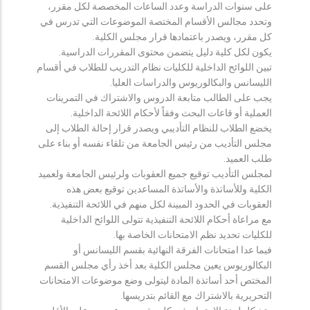
على سنوات الدراسة وعدد الساعات المخصصة لكل مقرر،
وتحدد مجالس الأقسام المختصة الموضوعات التي تدرس في
كل مقرر، ويصدر باعتمادها قرار مجلس الكلية.
يكون لكل كلية دليل يتضمن محتوى المقررات الدراسية.
تبين اللوائح الداخلية للكليات نظام التدريب للطلاب في أقسام
الليسانس والبكالوريوس والدراسات العليا.
يجب على الطالب متابعة الدروس والاشتراك في التمرينات
العملية أو قاعات البحث وفقاً لأحكام اللائحة الداخلية.
يخضع الطلاب للنظام التأديبي ويصدر قرار إحالة الطلاب إلى
مجلس التأديب من رئيس الجامعة من تلقاء نفسه أو بناء على
طلب العميد.
لمجلس التأديب توقيع جميع العقوبات ولرئيس الجامعة ولعميد
الكلية وللأساتذة والأساتذة المساعدين توقيع بعض هذه
العقوبات في الحدود المبينة لكل منهم في اللائحة التنفيذية.
مع مراعاة أحكام اللائحة التنفيذية تتولى اللوائح الداخلية
للكليات تحديد نظم الامتحانات الخاصة بها.
فيما عدا امتحانات الفرقة النهائية بقسم الليسانس أو
البكالوريوس يعين مجلس الكلية بعد أخذ رأي مجلس القسم
المختص أحد أساتذة المادة ليتولى وضع موضوعات الامتحانات
التحريرية بالاشتراك مع القائم بتدريسها.