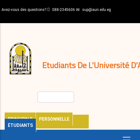
Aller
Avez-vous des questions?
088-2345606
sup@aun.edu.eg
au
contenu
N-
principal
Home
Règlements
&
décisions
Expatriés
Journal
Etudiants De L’Université D’
Rechercher
PRINCIPALE
PERSONNELLE
ÉTUDIANTS