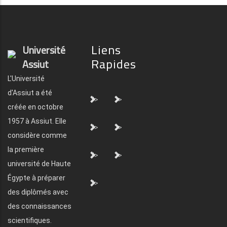
Liens
Université
Rapides
Assiut
L'Université
d'Assiut a été
">
">
créée en octobre
1957 à Assiut. Elle
">
">
considère comme
la première
">
">
université de Haute
Égypte à préparer
">
des diplômés avec
des connaissances
scientifiques.