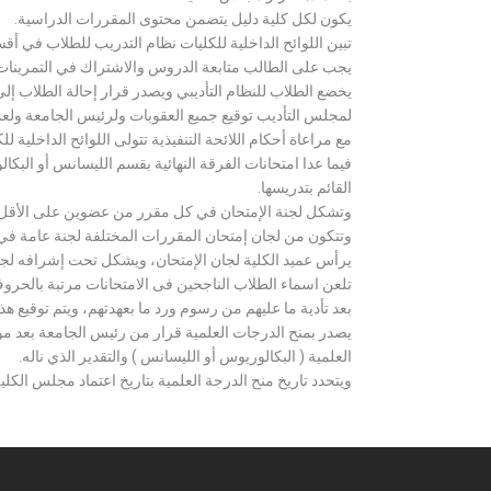
يكون لكل كلية دليل يتضمن محتوى المقررات الدراسية.
تبين اللوائح الداخلية للكليات نظام التدريب للطلاب في أق
يجب على الطالب متابعة الدروس والاشتراك في التمرينات الع
يخضع الطلاب للنظام التأديبي ويصدر قرار إحالة الطلاب إ
لمجلس التأديب توقيع جميع العقوبات ولرئيس الجامعة ولعميد
مع مراعاة أحكام اللائحة التنفيذية تتولى اللوائح الداخلية ل
فيما عدا امتحانات الفرقة النهائية بقسم الليسانس أو ال
القائم بتدريسها.
وتشكل لجنة الإمتحان في كل مقرر من عضوين على الأقل 
وتتكون من لجان إمتحان المقررات المختلفة لجنة عامة في
يرأس عميد الكلية لجان الإمتحان، ويشكل تحت إشرافه لجنة ا
تلعن اسماء الطلاب الناجحين فى الامتحانات مرتبة بالحروف ال
بعد تأدية ما عليهم من رسوم ورد ما بعهدتهم، ويتم توقيع ه
يصدر بمنح الدرجات العلمية قرار من رئيس الجامعة بعد مو
العلمية ( البكالوريوس أو الليسانس ) والتقدير الذي ناله.
ويتحدد تاريخ منح الدرجة العلمية بتاريخ اعتماد مجلس الكلية