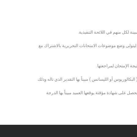
ة لكل منهم في اللائحة التنفيذية.
 ليتولى وضع موضوعات الامتحانات التحريرية بالاشتراك مع
ة الإمتحان لمراجعتها.
كالوريوس أو الليسانس ) مبيناً بها التقدير الذي ناله وذلك
 على شهادة مؤقتة يوقعها العميد مبيناً بها الدرجة