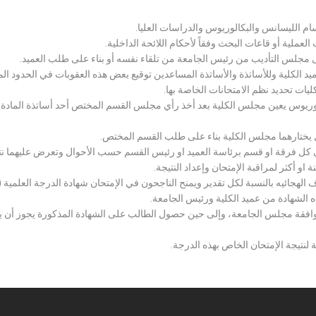
سام الليسانس والبكالوريوس والدراسات العليا.
ملية أو قاعات البحث وفقاً لأحكام اللائحة الداخلية.
لى مجلس التأديب من رئيس الجامعة من تلقاء نفسه أو بناء على طلب العميد.
 الكلية وللأساتذة والأساتذة المساعدين توقيع بعض هذه العقوبات في الحدود المبين
لكليات تحديد نظم الامتحانات الخاصة بها.
بكالوريوس يعين مجلس الكلية بعد أخذ رأي مجلس القسم المختص أحد أساتذة المادة
يختارهما مجلس الكلية بناء على طلب القسم المختص.
 كل فرقة او قسم برئاسة العميد او رئيس القسم حسب الأحوال وتعرض عليهما نتيج
و أكثر لمراقبة الإمتحان وإعداد النتيجة.
هجائيه بالنسبة لكل تقدير ويمنح الناجحون في الإمتحان شهادة الدرجة العلمية ( الب
ذه الشهادة من عميد الكلية ورئيس الجامعة.
افقة مجلس الجامعة، وإلى حين حصول الطالب على الشهادة المذكورة يجوز أن يحصل
 لنتيجة الإمتحان الخاص بهذه الدرجة.