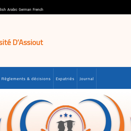
lish
Arabic
German
French
sité D’Assiout
Règlements & décisions
Expatriés
Journal