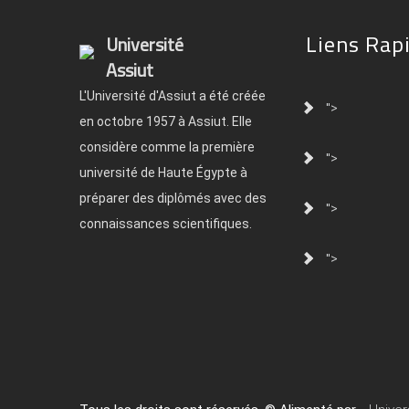
Liens Rap
Université
Assiut
L'Université d'Assiut a été créée
">
en octobre 1957 à Assiut. Elle
considère comme la première
">
université de Haute Égypte à
préparer des diplômés avec des
">
connaissances scientifiques.
">