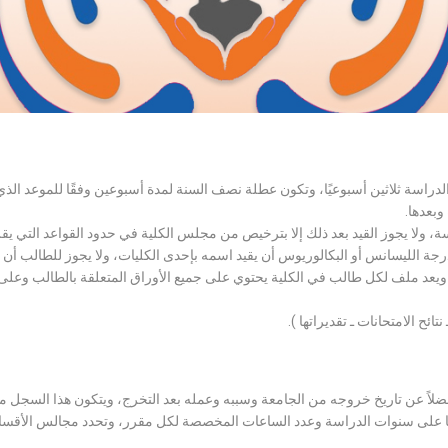
الدراسة ثلاثين أسبوعيًا، وتكون عطلة نصف السنة لمدة أسبوعين وفقًا للموعد ا
وبعدها.
اسة، ولا يجوز القيد بعد ذلك إلا بترخيص من مجلس الكلية في حدود القواعد التي ي
درجة الليسانس أو البكالوريوس أن يقيد اسمه بإحدى الكليات، ولا يجوز للطالب أن
، ويعد ملف لكل طالب في الكلية يحتوي على جميع الأوراق المتعلقة بالطالب وعلى
تائح الامتحانات ـ تقديراتها ).
لاً عن تاريخ خروجه من الجامعة وسببه وعمله بعد التخرج، ويتكون هذا السجل م
رراتها على سنوات الدراسة وعدد الساعات المخصصة لكل مقرر، وتحدد مجالس الأ