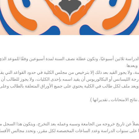
الدراسة ثلاثين أسبوعيًا، وتكون عطلة نصف السنة لمدة أسبوعين وفقًا للموعد ا
وبعدها.
اسة، ولا يجوز القيد بعد ذلك إلا بترخيص من مجلس الكلية في حدود القواعد التي ي
درجة الليسانس أو البكالوريوس أن يقيد اسمه بإحدى الكليات، ولا يجوز للطالب أن
، ويعد ملف لكل طالب في الكلية يحتوي على جميع الأوراق المتعلقة بالطالب وعلى
تائح الامتحانات ـ تقديراتها ).
لاً عن تاريخ خروجه من الجامعة وسببه وعمله بعد التخرج، ويتكون هذا السجل م
رراتها على سنوات الدراسة وعدد الساعات المخصصة لكل مقرر، وتحدد مجالس الأ