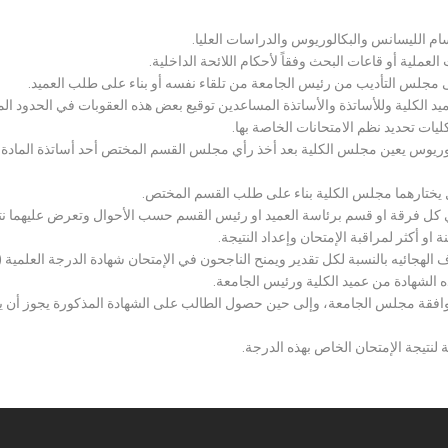
سام الليسانس والبكالوريوس والدراسات العليا.
ملية أو قاعات البحث وفقاً لأحكام اللائحة الداخلية.
لى مجلس التأديب من رئيس الجامعة من تلقاء نفسه أو بناء على طلب العميد.
 الكلية وللأساتذة والأساتذة المساعدين توقيع بعض هذه العقوبات في الحدود المبين
لكليات تحديد نظم الامتحانات الخاصة بها.
بكالوريوس يعين مجلس الكلية بعد أخذ رأي مجلس القسم المختص أحد أساتذة المادة
يختارهما مجلس الكلية بناء على طلب القسم المختص.
 كل فرقة او قسم برئاسة العميد او رئيس القسم حسب الأحوال وتعرض عليهما نتيج
و أكثر لمراقبة الإمتحان وإعداد النتيجة.
هجائيه بالنسبة لكل تقدير ويمنح الناجحون في الإمتحان شهادة الدرجة العلمية ( الب
ذه الشهادة من عميد الكلية ورئيس الجامعة.
افقة مجلس الجامعة، وإلى حين حصول الطالب على الشهادة المذكورة يجوز أن يحصل
 لنتيجة الإمتحان الخاص بهذه الدرجة.