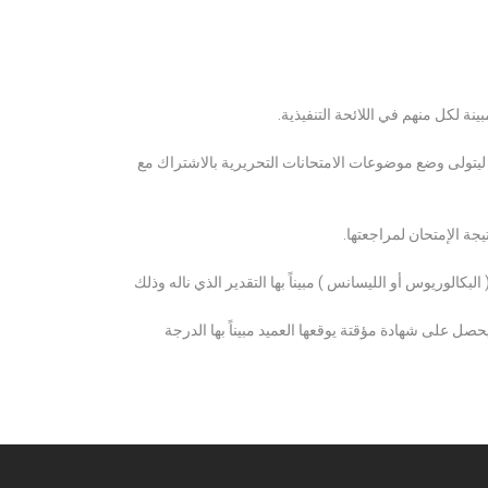
ة لكل منهم في اللائحة التنفيذية.
 ليتولى وضع موضوعات الامتحانات التحريرية بالاشتراك مع
ة الإمتحان لمراجعتها.
كالوريوس أو الليسانس ) مبيناً بها التقدير الذي ناله وذلك
 على شهادة مؤقتة يوقعها العميد مبيناً بها الدرجة