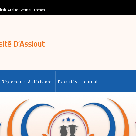
lish
Arabic
German
French
sité D’Assiout
Règlements & décisions
Expatriés
Journal