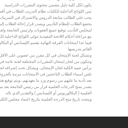
يكون لكل كلية دليل يتضمن محتوى المقررات الدراسية.
تبين اللوائح الداخلية للكليات نظام التدريب للطلاب في أق
يجب على الطالب متابعة الدروس والاشتراك في التمرينات الع
يخضع الطلاب للنظام التأديبي ويصدر قرار إحالة الطلاب إ
لمجلس التأديب توقيع جميع العقوبات ولرئيس الجامعة ولعميد
مع مراعاة أحكام اللائحة التنفيذية تتولى اللوائح الداخلية ل
فيما عدا امتحانات الفرقة النهائية بقسم الليسانس أو ال
القائم بتدريسها.
وتشكل لجنة الإمتحان في كل مقرر من عضوين على الأقل 
وتتكون من لجان إمتحان المقررات المختلفة لجنة عامة في
يرأس عميد الكلية لجان الإمتحان، ويشكل تحت إشرافه لجنة ا
تلعن اسماء الطلاب الناجحين فى الامتحانات مرتبة بالحروف ال
بعد تأدية ما عليهم من رسوم ورد ما بعهدتهم، ويتم توقيع ه
يصدر بمنح الدرجات العلمية قرار من رئيس الجامعة بعد مو
العلمية ( البكالوريوس أو الليسانس ) والتقدير الذي ناله.
ويتحدد تاريخ منح الدرجة العلمية بتاريخ اعتماد مجلس الكلية