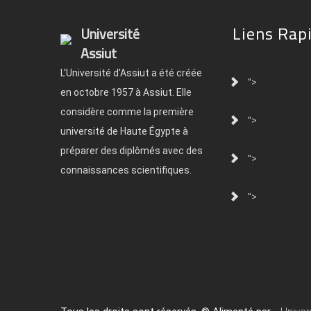
Liens Rap
Université
Assiut
L'Université d'Assiut a été créée
">
en octobre 1957 à Assiut. Elle
considère comme la première
">
université de Haute Égypte à
préparer des diplômés avec des
">
connaissances scientifiques.
">