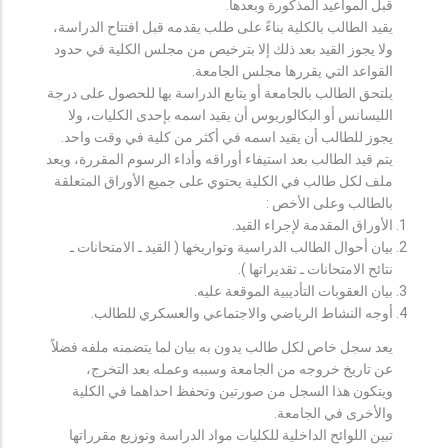
قبل المواعيد المذكورة وبعدها.
يقيد الطالب بالكلية بناءً على طلب يقدمه قبل افتتاح الدراسة،
ولا يجوز القيد بعد ذلك إلا بترخيص من مجلس الكلية في حدود
القواعد التي يقررها مجلس الجامعة.
يلتحق الطالب بالجامعة أو يتابع الدراسة بها للحصول على درجة
الليسانس أو البكالوريوس أن يقيد اسمه بإحدى الكليات، ولا
يجوز للطالب أن يقيد اسمه في أكثر من كلية في وقت واحد.
يتم قيد الطالب بعد استيفاء أوراقه وأداء الرسوم المقررة، ويعد
ملف لكل طالب في الكلية يحتوي على جميع الأوراق المتعلقة
بالطالب وعلى الأخص :
الأوراق المقدمة لإجراء القيد.
بيان أحوال الطالب الدراسية وتواريخها ( القيد ـ الامتحانات ـ
نتائح الامتحانات ـ تقديراتها ).
بيان العقوبات التأديبية الموقعة عليه.
أوجه النشاط الرياضي والاجتماعي والعسكري للطالب.
يعد سجل خاص لكل طالب يدون به بيان لما يتضمنه ملفه فضلاً
عن تاريخ خروجه من الجامعة وسببه وعمله بعد التخرج،
ويتكون هذا السجل من صورتين وتحفظ احداهما في الكلية
والأخرى في الجامعة.
تبين اللوائح الداخلية للكليات مواد الدراسة وتوزيع مقرراتها