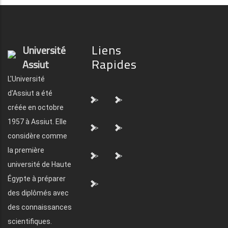
Liens
Université
Rapides
Assiut
L'Université
d'Assiut a été
">
">
créée en octobre
1957 à Assiut. Elle
">
">
considère comme
la première
">
">
université de Haute
Égypte à préparer
">
des diplômés avec
des connaissances
scientifiques.