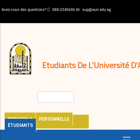
Aller
Avez-vous des questions?
088-2345606
sup@aun.edu.eg
au
contenu
N-
principal
Home
Règlements
&
décisions
Expatriés
Journal
Etudiants De L’Université D’
Rechercher
PRINCIPALE
PERSONNELLE
ÉTUDIANTS