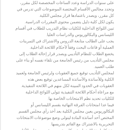
على سنوات الدراسة وعدد الساعات المخصصة لكل مقرر،
وتحدد مجالس الأقسام المختصة الموضوعات التي تدرس في
كل مقرر، ويصدر باعتمادها قرار مجلس الكلية.
يكون لكل كلية دليل يتضمن محتوى المقررات الدراسية.
تبين اللوائح الداخلية للكليات نظام التدريب للطلاب في أقسام
الليسانس والبكالوريوس والدراسات العليا.
يجب على الطالب متابعة الدروس والاشتراك في التمرينات
العملية أو قاعات البحث وفقاً لأحكام اللائحة الداخلية.
يخضع الطلاب للنظام التأديبي ويصدر قرار إحالة الطلاب إلى
مجلس التأديب من رئيس الجامعة من تلقاء نفسه أو بناء على
طلب العميد.
لمجلس التأديب توقيع جميع العقوبات ولرئيس الجامعة ولعميد
الكلية وللأساتذة والأساتذة المساعدين توقيع بعض هذه
العقوبات في الحدود المبينة لكل منهم في اللائحة التنفيذية.
مع مراعاة أحكام اللائحة التنفيذية تتولى اللوائح الداخلية
للكليات تحديد نظم الامتحانات الخاصة بها.
فيما عدا امتحانات الفرقة النهائية بقسم الليسانس أو
البكالوريوس يعين مجلس الكلية بعد أخذ رأي مجلس القسم
المختص أحد أساتذة المادة ليتولى وضع موضوعات الامتحانات
التحريرية بالاشتراك مع القائم بتدريسها.