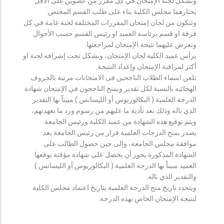
وتشكل لجنة الإمتحان في كل مقرر من عضوين على الأقل
يختارهما مجلس الكلية بناء على طلب القسم المختص.
وتتكون من لجان إمتحان المقررات المختلفة لجنة عامة في كل
فرقة او قسم برئاسة العميد او رئيس القسم حسب الأحوال
وتعرض عليهما نتيجة الإمتحان لمراجعتها.
يرأس عميد الكلية لجان الإمتحان، ويشكل تحت إشرافه لجنة او
أكثر لمراقبة الإمتحان وإعداد النتيجة.
تلعن اسماء الطلاب الناجحين فى الامتحانات مرتبة بالحروف
الهجائيه بالنسبة لكل تقدير ويمنح الناجحون في الإمتحان شهادة
الدرجة العلمية ( البكالوريوس أو الليسانس ) مبيناً بها التقدير
الذي ناله وذلك بعد تأدية ما عليهم من رسوم ورد ما بعهدتهم،
ويتم توقيع هذه الشهادة من عميد الكلية ورئيس الجامعة.
يصدر بمنح الدرجات العلمية قرار من رئيس الجامعة بعد
موافقة مجلس الجامعة، وإلى حين حصول الطالب على
الشهادة المذكورة يجوز أن يحصل على شهادة مؤقتة يوقعها
العميد مبيناً بها الدرجة العلمية ( البكالوريوس أو الليسانس )
والتقدير الذي ناله.
ويتحدد تاريخ منح الدرجة العلمية بتاريخ اعتماد مجلس الكلية
لنتيجة الإمتحان الخاص بهذه الدرجة.