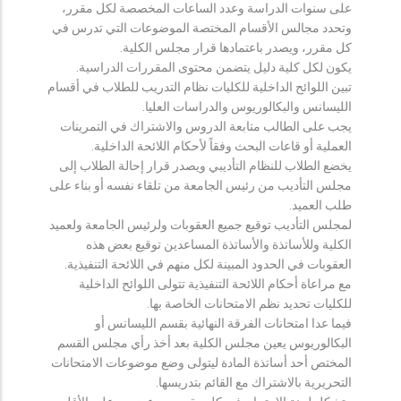
على سنوات الدراسة وعدد الساعات المخصصة لكل مقرر،
وتحدد مجالس الأقسام المختصة الموضوعات التي تدرس في
كل مقرر، ويصدر باعتمادها قرار مجلس الكلية.
يكون لكل كلية دليل يتضمن محتوى المقررات الدراسية.
تبين اللوائح الداخلية للكليات نظام التدريب للطلاب في أقسام
الليسانس والبكالوريوس والدراسات العليا.
يجب على الطالب متابعة الدروس والاشتراك في التمرينات
العملية أو قاعات البحث وفقاً لأحكام اللائحة الداخلية.
يخضع الطلاب للنظام التأديبي ويصدر قرار إحالة الطلاب إلى
مجلس التأديب من رئيس الجامعة من تلقاء نفسه أو بناء على
طلب العميد.
لمجلس التأديب توقيع جميع العقوبات ولرئيس الجامعة ولعميد
الكلية وللأساتذة والأساتذة المساعدين توقيع بعض هذه
العقوبات في الحدود المبينة لكل منهم في اللائحة التنفيذية.
مع مراعاة أحكام اللائحة التنفيذية تتولى اللوائح الداخلية
للكليات تحديد نظم الامتحانات الخاصة بها.
فيما عدا امتحانات الفرقة النهائية بقسم الليسانس أو
البكالوريوس يعين مجلس الكلية بعد أخذ رأي مجلس القسم
المختص أحد أساتذة المادة ليتولى وضع موضوعات الامتحانات
التحريرية بالاشتراك مع القائم بتدريسها.