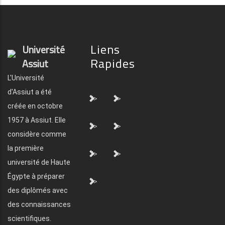
Liens
Université
Rapides
Assiut
L'Université
d'Assiut a été
">
">
créée en octobre
1957 à Assiut. Elle
">
">
considère comme
la première
">
">
université de Haute
Égypte à préparer
">
des diplômés avec
des connaissances
scientifiques.