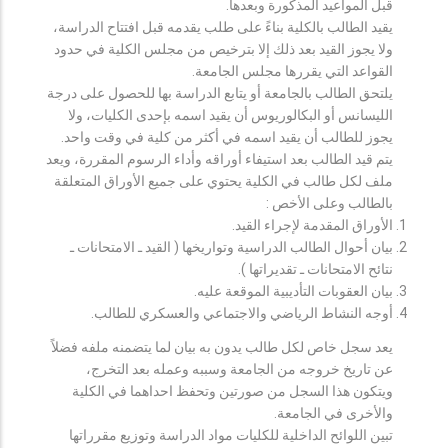
قبل المواعيد المذكورة وبعدها.
يقيد الطالب بالكلية بناءً على طلب يقدمه قبل افتتاح الدراسة،
ولا يجوز القيد بعد ذلك إلا بترخيص من مجلس الكلية في حدود
القواعد التي يقررها مجلس الجامعة.
يلتحق الطالب بالجامعة أو يتابع الدراسة بها للحصول على درجة
الليسانس أو البكالوريوس أن يقيد اسمه بإحدى الكليات، ولا
يجوز للطالب أن يقيد اسمه في أكثر من كلية في وقت واحد.
يتم قيد الطالب بعد استيفاء أوراقه وأداء الرسوم المقررة، ويعد
ملف لكل طالب في الكلية يحتوي على جميع الأوراق المتعلقة
بالطالب وعلى الأخص :
الأوراق المقدمة لإجراء القيد.
بيان أحوال الطالب الدراسية وتواريخها ( القيد ـ الامتحانات ـ
نتائح الامتحانات ـ تقديراتها ).
بيان العقوبات التأديبية الموقعة عليه.
أوجه النشاط الرياضي والاجتماعي والعسكري للطالب.
يعد سجل خاص لكل طالب يدون به بيان لما يتضمنه ملفه فضلاً
عن تاريخ خروجه من الجامعة وسببه وعمله بعد التخرج،
ويتكون هذا السجل من صورتين وتحفظ احداهما في الكلية
والأخرى في الجامعة.
تبين اللوائح الداخلية للكليات مواد الدراسة وتوزيع مقرراتها