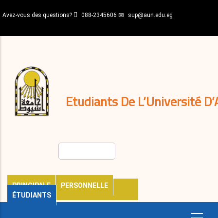
Aller
Avez-vous des questions?
088-2345606
sup@aun.edu.eg
au
contenu
N-
principal
Home
Règlements
&
décisions
Expatriés
Journal
Etudiants De L’Université D’
Rechercher
PRINCIPALE
PERSONNELLE
ÉTUDIANTS