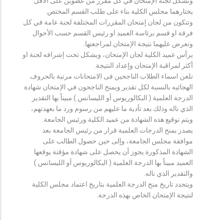
وتشكل لجنة الإمتحان في كل مقرر من عضوين على الأقل
يختارهما مجلس الكلية بناء على طلب القسم المختص.
وتتكون من لجان إمتحان المقررات المختلفة لجنة عامة في كل
فرقة او قسم برئاسة العميد او رئيس القسم حسب الأحوال
وتعرض عليهما نتيجة الإمتحان لمراجعتها.
يرأس عميد الكلية لجان الإمتحان، ويشكل تحت إشرافه لجنة او
أكثر لمراقبة الإمتحان وإعداد النتيجة.
تلعن اسماء الطلاب الناجحين فى الامتحانات مرتبة بالحروف
الهجائيه بالنسبة لكل تقدير ويمنح الناجحون في الإمتحان شهادة
الدرجة العلمية ( البكالوريوس أو الليسانس ) مبيناً بها التقدير
الذي ناله وذلك بعد تأدية ما عليهم من رسوم ورد ما بعهدتهم،
ويتم توقيع هذه الشهادة من عميد الكلية ورئيس الجامعة.
يصدر بمنح الدرجات العلمية قرار من رئيس الجامعة بعد
موافقة مجلس الجامعة، وإلى حين حصول الطالب على
الشهادة المذكورة يجوز أن يحصل على شهادة مؤقتة يوقعها
العميد مبيناً بها الدرجة العلمية ( البكالوريوس أو الليسانس )
والتقدير الذي ناله.
ويتحدد تاريخ منح الدرجة العلمية بتاريخ اعتماد مجلس الكلية
لنتيجة الإمتحان الخاص بهذه الدرجة.