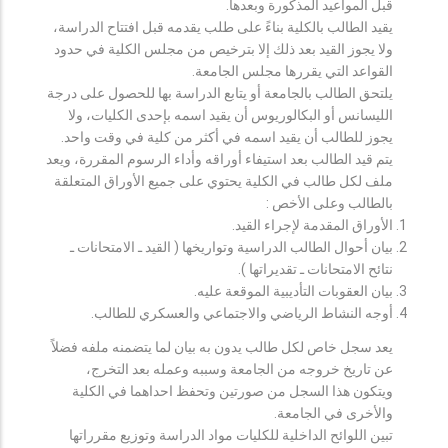
قبل المواعيد المذكورة وبعدها.
يقيد الطالب بالكلية بناءً على طلب يقدمه قبل افتتاح الدراسة،
ولا يجوز القيد بعد ذلك إلا بترخيص من مجلس الكلية في حدود
القواعد التي يقررها مجلس الجامعة.
يلتحق الطالب بالجامعة أو يتابع الدراسة بها للحصول على درجة
الليسانس أو البكالوريوس أن يقيد اسمه بإحدى الكليات، ولا
يجوز للطالب أن يقيد اسمه في أكثر من كلية في وقت واحد.
يتم قيد الطالب بعد استيفاء أوراقه وأداء الرسوم المقررة، ويعد
ملف لكل طالب في الكلية يحتوي على جميع الأوراق المتعلقة
بالطالب وعلى الأخص :
الأوراق المقدمة لإجراء القيد.
بيان أحوال الطالب الدراسية وتواريخها ( القيد ـ الامتحانات ـ
نتائح الامتحانات ـ تقديراتها ).
بيان العقوبات التأديبية الموقعة عليه.
أوجه النشاط الرياضي والاجتماعي والعسكري للطالب.
يعد سجل خاص لكل طالب يدون به بيان لما يتضمنه ملفه فضلاً
عن تاريخ خروجه من الجامعة وسببه وعمله بعد التخرج،
ويتكون هذا السجل من صورتين وتحفظ احداهما في الكلية
والأخرى في الجامعة.
تبين اللوائح الداخلية للكليات مواد الدراسة وتوزيع مقرراتها