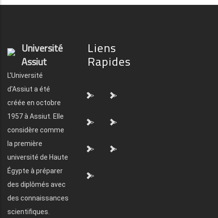
Liens
Université
Rapides
Assiut
L'Université
d'Assiut a été
">
">
créée en octobre
1957 à Assiut. Elle
">
">
considère comme
la première
">
">
université de Haute
Égypte à préparer
">
des diplômés avec
des connaissances
scientifiques.