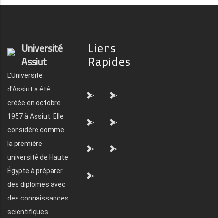
Liens
Université
Rapides
Assiut
L'Université
d'Assiut a été
">
">
créée en octobre
1957 à Assiut. Elle
">
">
considère comme
la première
">
">
université de Haute
Égypte à préparer
">
des diplômés avec
des connaissances
scientifiques.