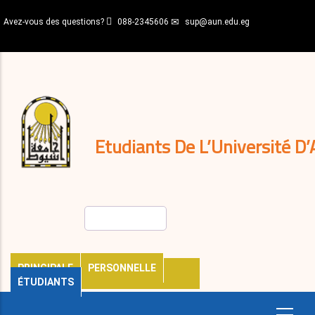
Aller
Avez-vous des questions?
088-2345606
sup@aun.edu.eg
au
contenu
N-
principal
Home
Règlements
&
décisions
Expatriés
Journal
Etudiants De L’Université D’
Rechercher
PRINCIPALE
PERSONNELLE
ÉTUDIANTS