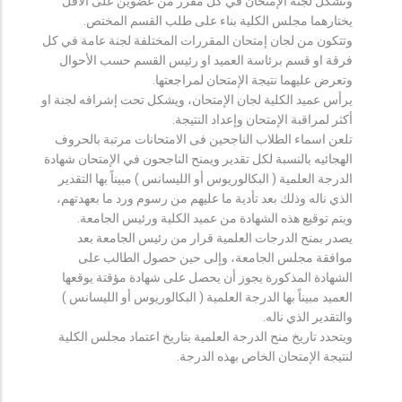
وتشكل لجنة الإمتحان في كل مقرر من عضوين على الأقل
يختارهما مجلس الكلية بناء على طلب القسم المختص.
وتتكون من لجان إمتحان المقررات المختلفة لجنة عامة في كل
فرقة او قسم برئاسة العميد او رئيس القسم حسب الأحوال
وتعرض عليهما نتيجة الإمتحان لمراجعتها.
يرأس عميد الكلية لجان الإمتحان، ويشكل تحت إشرافه لجنة او
أكثر لمراقبة الإمتحان وإعداد النتيجة.
تلعن اسماء الطلاب الناجحين فى الامتحانات مرتبة بالحروف
الهجائيه بالنسبة لكل تقدير ويمنح الناجحون في الإمتحان شهادة
الدرجة العلمية ( البكالوريوس أو الليسانس ) مبيناً بها التقدير
الذي ناله وذلك بعد تأدية ما عليهم من رسوم ورد ما بعهدتهم،
ويتم توقيع هذه الشهادة من عميد الكلية ورئيس الجامعة.
يصدر بمنح الدرجات العلمية قرار من رئيس الجامعة بعد
موافقة مجلس الجامعة، وإلى حين حصول الطالب على
الشهادة المذكورة يجوز أن يحصل على شهادة مؤقتة يوقعها
العميد مبيناً بها الدرجة العلمية ( البكالوريوس أو الليسانس )
والتقدير الذي ناله.
ويتحدد تاريخ منح الدرجة العلمية بتاريخ اعتماد مجلس الكلية
لنتيجة الإمتحان الخاص بهذه الدرجة.