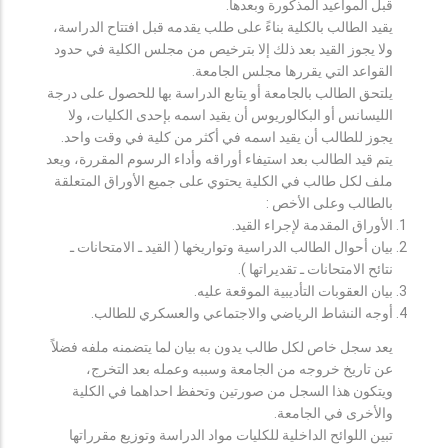
قبل المواعيد المذكورة وبعدها.
يقيد الطالب بالكلية بناءً على طلب يقدمه قبل افتتاح الدراسة،
ولا يجوز القيد بعد ذلك إلا بترخيص من مجلس الكلية في حدود
القواعد التي يقررها مجلس الجامعة.
يلتحق الطالب بالجامعة أو يتابع الدراسة بها للحصول على درجة
الليسانس أو البكالوريوس أن يقيد اسمه بإحدى الكليات، ولا
يجوز للطالب أن يقيد اسمه في أكثر من كلية في وقت واحد.
يتم قيد الطالب بعد استيفاء أوراقه وأداء الرسوم المقررة، ويعد
ملف لكل طالب في الكلية يحتوي على جميع الأوراق المتعلقة
بالطالب وعلى الأخص :
الأوراق المقدمة لإجراء القيد.
بيان أحوال الطالب الدراسية وتواريخها ( القيد ـ الامتحانات ـ
نتائح الامتحانات ـ تقديراتها ).
بيان العقوبات التأديبية الموقعة عليه.
أوجه النشاط الرياضي والاجتماعي والعسكري للطالب.
يعد سجل خاص لكل طالب يدون به بيان لما يتضمنه ملفه فضلاً
عن تاريخ خروجه من الجامعة وسببه وعمله بعد التخرج،
ويتكون هذا السجل من صورتين وتحفظ احداهما في الكلية
والأخرى في الجامعة.
تبين اللوائح الداخلية للكليات مواد الدراسة وتوزيع مقرراتها