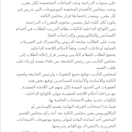
على سنوات الدراسة وعدد الساعات المخصصة لكل مقرر،
وتحدد مجالس الأقسام المختصة الموضوعات التي تدرس في
كل مقرر، ويصدر باعتمادها قرار مجلس الكلية.
يكون لكل كلية دليل يتضمن محتوى المقررات الدراسية.
تبين اللوائح الداخلية للكليات نظام التدريب للطلاب في أقسام
الليسانس والبكالوريوس والدراسات العليا.
يجب على الطالب متابعة الدروس والاشتراك في التمرينات
العملية أو قاعات البحث وفقاً لأحكام اللائحة الداخلية.
يخضع الطلاب للنظام التأديبي ويصدر قرار إحالة الطلاب إلى
مجلس التأديب من رئيس الجامعة من تلقاء نفسه أو بناء على
طلب العميد.
لمجلس التأديب توقيع جميع العقوبات ولرئيس الجامعة ولعميد
الكلية وللأساتذة والأساتذة المساعدين توقيع بعض هذه
العقوبات في الحدود المبينة لكل منهم في اللائحة التنفيذية.
مع مراعاة أحكام اللائحة التنفيذية تتولى اللوائح الداخلية
للكليات تحديد نظم الامتحانات الخاصة بها.
فيما عدا امتحانات الفرقة النهائية بقسم الليسانس أو
البكالوريوس يعين مجلس الكلية بعد أخذ رأي مجلس القسم
المختص أحد أساتذة المادة ليتولى وضع موضوعات الامتحانات
التحريرية بالاشتراك مع القائم بتدريسها.