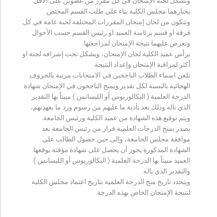
وتشكل لجنة الإمتحان في كل مقرر من عضوين على الأقل
يختارهما مجلس الكلية بناء على طلب القسم المختص.
وتتكون من لجان إمتحان المقررات المختلفة لجنة عامة في كل
فرقة او قسم برئاسة العميد او رئيس القسم حسب الأحوال
وتعرض عليهما نتيجة الإمتحان لمراجعتها.
يرأس عميد الكلية لجان الإمتحان، ويشكل تحت إشرافه لجنة او
أكثر لمراقبة الإمتحان وإعداد النتيجة.
تلعن اسماء الطلاب الناجحين فى الامتحانات مرتبة بالحروف
الهجائيه بالنسبة لكل تقدير ويمنح الناجحون في الإمتحان شهادة
الدرجة العلمية ( البكالوريوس أو الليسانس ) مبيناً بها التقدير
الذي ناله وذلك بعد تأدية ما عليهم من رسوم ورد ما بعهدتهم،
ويتم توقيع هذه الشهادة من عميد الكلية ورئيس الجامعة.
يصدر بمنح الدرجات العلمية قرار من رئيس الجامعة بعد
موافقة مجلس الجامعة، وإلى حين حصول الطالب على
الشهادة المذكورة يجوز أن يحصل على شهادة مؤقتة يوقعها
العميد مبيناً بها الدرجة العلمية ( البكالوريوس أو الليسانس )
والتقدير الذي ناله.
ويتحدد تاريخ منح الدرجة العلمية بتاريخ اعتماد مجلس الكلية
لنتيجة الإمتحان الخاص بهذه الدرجة.