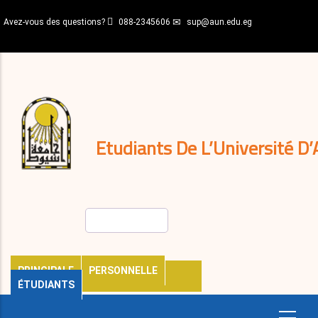
Aller
Avez-vous des questions?
088-2345606
sup@aun.edu.eg
au
contenu
N-
principal
Home
Règlements
&
décisions
Expatriés
Journal
Etudiants De L’Université D’
Rechercher
PRINCIPALE
PERSONNELLE
ÉTUDIANTS