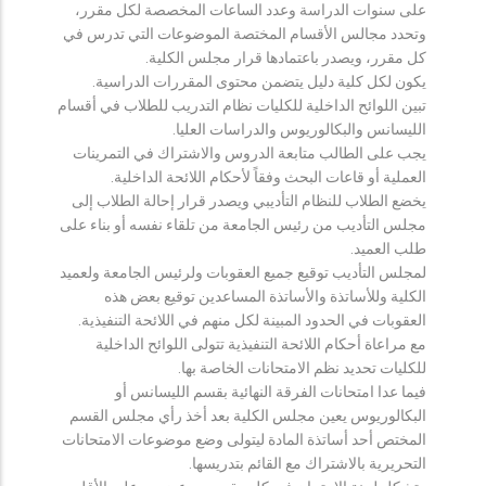
على سنوات الدراسة وعدد الساعات المخصصة لكل مقرر،
وتحدد مجالس الأقسام المختصة الموضوعات التي تدرس في
كل مقرر، ويصدر باعتمادها قرار مجلس الكلية.
يكون لكل كلية دليل يتضمن محتوى المقررات الدراسية.
تبين اللوائح الداخلية للكليات نظام التدريب للطلاب في أقسام
الليسانس والبكالوريوس والدراسات العليا.
يجب على الطالب متابعة الدروس والاشتراك في التمرينات
العملية أو قاعات البحث وفقاً لأحكام اللائحة الداخلية.
يخضع الطلاب للنظام التأديبي ويصدر قرار إحالة الطلاب إلى
مجلس التأديب من رئيس الجامعة من تلقاء نفسه أو بناء على
طلب العميد.
لمجلس التأديب توقيع جميع العقوبات ولرئيس الجامعة ولعميد
الكلية وللأساتذة والأساتذة المساعدين توقيع بعض هذه
العقوبات في الحدود المبينة لكل منهم في اللائحة التنفيذية.
مع مراعاة أحكام اللائحة التنفيذية تتولى اللوائح الداخلية
للكليات تحديد نظم الامتحانات الخاصة بها.
فيما عدا امتحانات الفرقة النهائية بقسم الليسانس أو
البكالوريوس يعين مجلس الكلية بعد أخذ رأي مجلس القسم
المختص أحد أساتذة المادة ليتولى وضع موضوعات الامتحانات
التحريرية بالاشتراك مع القائم بتدريسها.