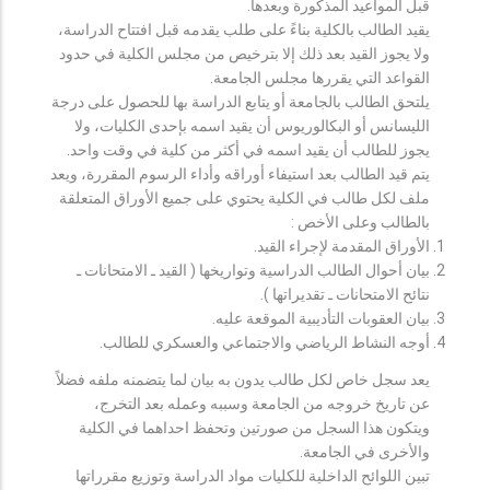
قبل المواعيد المذكورة وبعدها.
يقيد الطالب بالكلية بناءً على طلب يقدمه قبل افتتاح الدراسة،
ولا يجوز القيد بعد ذلك إلا بترخيص من مجلس الكلية في حدود
القواعد التي يقررها مجلس الجامعة.
يلتحق الطالب بالجامعة أو يتابع الدراسة بها للحصول على درجة
الليسانس أو البكالوريوس أن يقيد اسمه بإحدى الكليات، ولا
يجوز للطالب أن يقيد اسمه في أكثر من كلية في وقت واحد.
يتم قيد الطالب بعد استيفاء أوراقه وأداء الرسوم المقررة، ويعد
ملف لكل طالب في الكلية يحتوي على جميع الأوراق المتعلقة
بالطالب وعلى الأخص :
الأوراق المقدمة لإجراء القيد.
بيان أحوال الطالب الدراسية وتواريخها ( القيد ـ الامتحانات ـ
نتائح الامتحانات ـ تقديراتها ).
بيان العقوبات التأديبية الموقعة عليه.
أوجه النشاط الرياضي والاجتماعي والعسكري للطالب.
يعد سجل خاص لكل طالب يدون به بيان لما يتضمنه ملفه فضلاً
عن تاريخ خروجه من الجامعة وسببه وعمله بعد التخرج،
ويتكون هذا السجل من صورتين وتحفظ احداهما في الكلية
والأخرى في الجامعة.
تبين اللوائح الداخلية للكليات مواد الدراسة وتوزيع مقرراتها