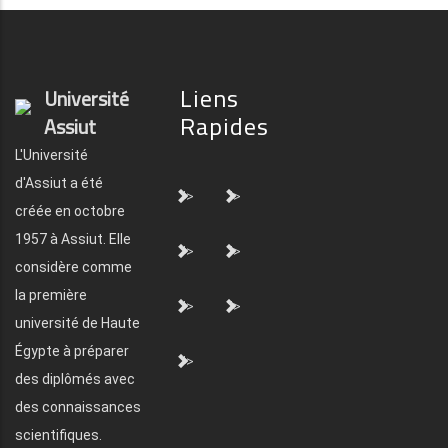
Liens
Université
Rapides
Assiut
L'Université
d'Assiut a été
">
">
créée en octobre
1957 à Assiut. Elle
">
">
considère comme
la première
">
">
université de Haute
Égypte à préparer
">
des diplômés avec
des connaissances
scientifiques.