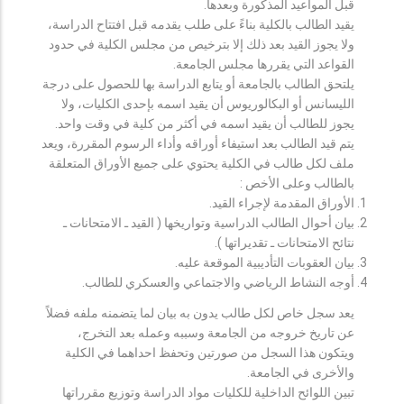
قبل المواعيد المذكورة وبعدها.
يقيد الطالب بالكلية بناءً على طلب يقدمه قبل افتتاح الدراسة،
ولا يجوز القيد بعد ذلك إلا بترخيص من مجلس الكلية في حدود
القواعد التي يقررها مجلس الجامعة.
يلتحق الطالب بالجامعة أو يتابع الدراسة بها للحصول على درجة
الليسانس أو البكالوريوس أن يقيد اسمه بإحدى الكليات، ولا
يجوز للطالب أن يقيد اسمه في أكثر من كلية في وقت واحد.
يتم قيد الطالب بعد استيفاء أوراقه وأداء الرسوم المقررة، ويعد
ملف لكل طالب في الكلية يحتوي على جميع الأوراق المتعلقة
بالطالب وعلى الأخص :
الأوراق المقدمة لإجراء القيد.
بيان أحوال الطالب الدراسية وتواريخها ( القيد ـ الامتحانات ـ
نتائح الامتحانات ـ تقديراتها ).
بيان العقوبات التأديبية الموقعة عليه.
أوجه النشاط الرياضي والاجتماعي والعسكري للطالب.
يعد سجل خاص لكل طالب يدون به بيان لما يتضمنه ملفه فضلاً
عن تاريخ خروجه من الجامعة وسببه وعمله بعد التخرج،
ويتكون هذا السجل من صورتين وتحفظ احداهما في الكلية
والأخرى في الجامعة.
تبين اللوائح الداخلية للكليات مواد الدراسة وتوزيع مقرراتها