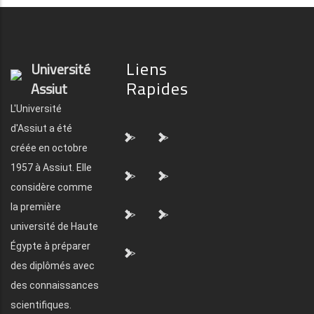
Liens
Université
Rapides
Assiut
L'Université
d'Assiut a été
">
">
créée en octobre
1957 à Assiut. Elle
">
">
considère comme
la première
">
">
université de Haute
Égypte à préparer
">
des diplômés avec
des connaissances
scientifiques.