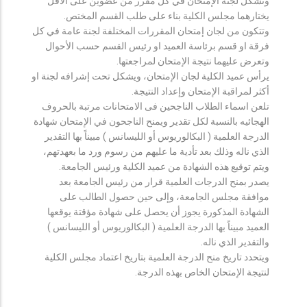
وتشكل لجنة الإمتحان في كل مقرر من عضوين على الأقل
يختارهما مجلس الكلية بناء على طلب القسم المختص.
وتتكون من لجان إمتحان المقررات المختلفة لجنة عامة في كل
فرقة او قسم برئاسة العميد او رئيس القسم حسب الأحوال
وتعرض عليهما نتيجة الإمتحان لمراجعتها.
يرأس عميد الكلية لجان الإمتحان، ويشكل تحت إشرافه لجنة او
أكثر لمراقبة الإمتحان وإعداد النتيجة.
تلعن اسماء الطلاب الناجحين فى الامتحانات مرتبة بالحروف
الهجائيه بالنسبة لكل تقدير ويمنح الناجحون في الإمتحان شهادة
الدرجة العلمية ( البكالوريوس أو الليسانس ) مبيناً بها التقدير
الذي ناله وذلك بعد تأدية ما عليهم من رسوم ورد ما بعهدتهم،
ويتم توقيع هذه الشهادة من عميد الكلية ورئيس الجامعة.
يصدر بمنح الدرجات العلمية قرار من رئيس الجامعة بعد
موافقة مجلس الجامعة، وإلى حين حصول الطالب على
الشهادة المذكورة يجوز أن يحصل على شهادة مؤقتة يوقعها
العميد مبيناً بها الدرجة العلمية ( البكالوريوس أو الليسانس )
والتقدير الذي ناله.
ويتحدد تاريخ منح الدرجة العلمية بتاريخ اعتماد مجلس الكلية
لنتيجة الإمتحان الخاص بهذه الدرجة.