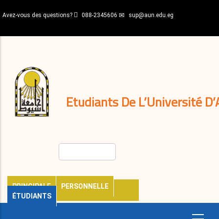
Aller
Avez-vous des questions?
088-2345606
sup@aun.edu.eg
au
contenu
N-
principal
Home
Règlements
&
décisions
Expatriés
Journal
Etudiants De L’Université D’
Rechercher
PRINCIPALE
PERSONNELLE
ÉTUDIANTS