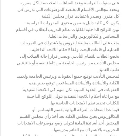
على سنوات الدراسة وعدد الساعات المخصصة لكل مقرر،
وتحدد مجالس الأقسام المختصة الموضوعات التي تدرس في
كل مقرر، ويصدر باعتمادها قرار مجلس الكلية.
يكون لكل كلية دليل يتضمن محتوى المقررات الدراسية.
تبين اللوائح الداخلية للكليات نظام التدريب للطلاب في أقسام
الليسانس والبكالوريوس والدراسات العليا.
يجب على الطالب متابعة الدروس والاشتراك في التمرينات
العملية أو قاعات البحث وفقاً لأحكام اللائحة الداخلية.
يخضع الطلاب للنظام التأديبي ويصدر قرار إحالة الطلاب إلى
مجلس التأديب من رئيس الجامعة من تلقاء نفسه أو بناء على
طلب العميد.
لمجلس التأديب توقيع جميع العقوبات ولرئيس الجامعة ولعميد
الكلية وللأساتذة والأساتذة المساعدين توقيع بعض هذه
العقوبات في الحدود المبينة لكل منهم في اللائحة التنفيذية.
مع مراعاة أحكام اللائحة التنفيذية تتولى اللوائح الداخلية
للكليات تحديد نظم الامتحانات الخاصة بها.
فيما عدا امتحانات الفرقة النهائية بقسم الليسانس أو
البكالوريوس يعين مجلس الكلية بعد أخذ رأي مجلس القسم
المختص أحد أساتذة المادة ليتولى وضع موضوعات الامتحانات
التحريرية بالاشتراك مع القائم بتدريسها.