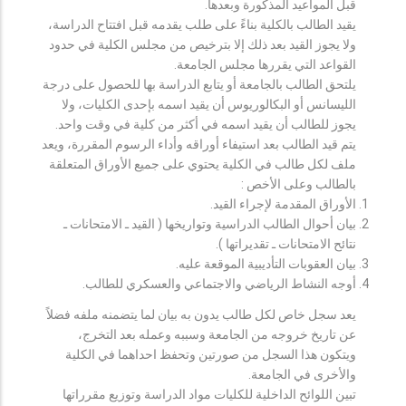
قبل المواعيد المذكورة وبعدها.
يقيد الطالب بالكلية بناءً على طلب يقدمه قبل افتتاح الدراسة،
ولا يجوز القيد بعد ذلك إلا بترخيص من مجلس الكلية في حدود
القواعد التي يقررها مجلس الجامعة.
يلتحق الطالب بالجامعة أو يتابع الدراسة بها للحصول على درجة
الليسانس أو البكالوريوس أن يقيد اسمه بإحدى الكليات، ولا
يجوز للطالب أن يقيد اسمه في أكثر من كلية في وقت واحد.
يتم قيد الطالب بعد استيفاء أوراقه وأداء الرسوم المقررة، ويعد
ملف لكل طالب في الكلية يحتوي على جميع الأوراق المتعلقة
بالطالب وعلى الأخص :
الأوراق المقدمة لإجراء القيد.
بيان أحوال الطالب الدراسية وتواريخها ( القيد ـ الامتحانات ـ
نتائح الامتحانات ـ تقديراتها ).
بيان العقوبات التأديبية الموقعة عليه.
أوجه النشاط الرياضي والاجتماعي والعسكري للطالب.
يعد سجل خاص لكل طالب يدون به بيان لما يتضمنه ملفه فضلاً
عن تاريخ خروجه من الجامعة وسببه وعمله بعد التخرج،
ويتكون هذا السجل من صورتين وتحفظ احداهما في الكلية
والأخرى في الجامعة.
تبين اللوائح الداخلية للكليات مواد الدراسة وتوزيع مقرراتها