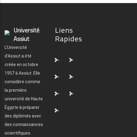
Liens
Université
Rapides
Assiut
L'Université
d'Assiut a été
">
">
créée en octobre
1957 à Assiut. Elle
">
">
considère comme
la première
">
">
université de Haute
Égypte à préparer
">
des diplômés avec
des connaissances
scientifiques.