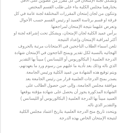
وتشكل لجنة الإمتحان في كل مقرر من عضوين على الأقل
يختارهما مجلس الكلية بناء على طلب القسم المختص.
وتتكون من لجان إمتحان المقررات المختلفة لجنة عامة في كل
فرقة او قسم برئاسة العميد او رئيس القسم حسب الأحوال
وتعرض عليهما نتيجة الإمتحان لمراجعتها.
يرأس عميد الكلية لجان الإمتحان، ويشكل تحت إشرافه لجنة او
أكثر لمراقبة الإمتحان وإعداد النتيجة.
تلعن اسماء الطلاب الناجحين فى الامتحانات مرتبة بالحروف
الهجائيه بالنسبة لكل تقدير ويمنح الناجحون في الإمتحان شهادة
الدرجة العلمية ( البكالوريوس أو الليسانس ) مبيناً بها التقدير
الذي ناله وذلك بعد تأدية ما عليهم من رسوم ورد ما بعهدتهم،
ويتم توقيع هذه الشهادة من عميد الكلية ورئيس الجامعة.
يصدر بمنح الدرجات العلمية قرار من رئيس الجامعة بعد
موافقة مجلس الجامعة، وإلى حين حصول الطالب على
الشهادة المذكورة يجوز أن يحصل على شهادة مؤقتة يوقعها
العميد مبيناً بها الدرجة العلمية ( البكالوريوس أو الليسانس )
والتقدير الذي ناله.
ويتحدد تاريخ منح الدرجة العلمية بتاريخ اعتماد مجلس الكلية
لنتيجة الإمتحان الخاص بهذه الدرجة.