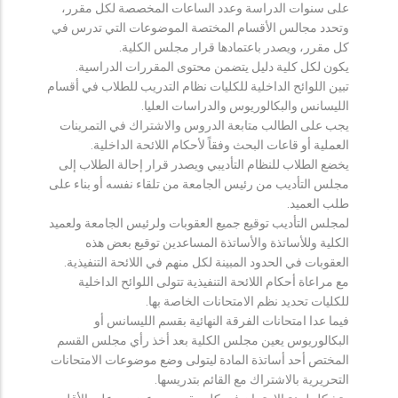
على سنوات الدراسة وعدد الساعات المخصصة لكل مقرر،
وتحدد مجالس الأقسام المختصة الموضوعات التي تدرس في
كل مقرر، ويصدر باعتمادها قرار مجلس الكلية.
يكون لكل كلية دليل يتضمن محتوى المقررات الدراسية.
تبين اللوائح الداخلية للكليات نظام التدريب للطلاب في أقسام
الليسانس والبكالوريوس والدراسات العليا.
يجب على الطالب متابعة الدروس والاشتراك في التمرينات
العملية أو قاعات البحث وفقاً لأحكام اللائحة الداخلية.
يخضع الطلاب للنظام التأديبي ويصدر قرار إحالة الطلاب إلى
مجلس التأديب من رئيس الجامعة من تلقاء نفسه أو بناء على
طلب العميد.
لمجلس التأديب توقيع جميع العقوبات ولرئيس الجامعة ولعميد
الكلية وللأساتذة والأساتذة المساعدين توقيع بعض هذه
العقوبات في الحدود المبينة لكل منهم في اللائحة التنفيذية.
مع مراعاة أحكام اللائحة التنفيذية تتولى اللوائح الداخلية
للكليات تحديد نظم الامتحانات الخاصة بها.
فيما عدا امتحانات الفرقة النهائية بقسم الليسانس أو
البكالوريوس يعين مجلس الكلية بعد أخذ رأي مجلس القسم
المختص أحد أساتذة المادة ليتولى وضع موضوعات الامتحانات
التحريرية بالاشتراك مع القائم بتدريسها.