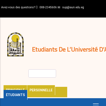
Aller
Avez-vous des questions?
088-2345606
sup@aun.edu.eg
au
contenu
N-
principal
Home
Règlements
&
décisions
Expatriés
Journal
Etudiants De L’Université D’
Rechercher
PRINCIPALE
PERSONNELLE
ÉTUDIANTS