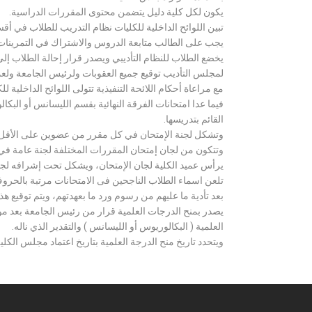
يكون لكل كلية دليل يتضمن محتوى المقررات الدراسية.
تبين اللوائح الداخلية للكليات نظام التدريب للطلاب في أق
يجب على الطالب متابعة الدروس والاشتراك في التمرينات الع
يخضع الطلاب للنظام التأديبي ويصدر قرار إحالة الطلاب إ
لمجلس التأديب توقيع جميع العقوبات ولرئيس الجامعة ولعميد
مع مراعاة أحكام اللائحة التنفيذية تتولى اللوائح الداخلية ل
فيما عدا امتحانات الفرقة النهائية بقسم الليسانس أو ال
القائم بتدريسها.
وتشكل لجنة الإمتحان في كل مقرر من عضوين على الأقل 
وتتكون من لجان إمتحان المقررات المختلفة لجنة عامة في
يرأس عميد الكلية لجان الإمتحان، ويشكل تحت إشرافه لجنة ا
تلعن اسماء الطلاب الناجحين فى الامتحانات مرتبة بالحروف ال
بعد تأدية ما عليهم من رسوم ورد ما بعهدتهم، ويتم توقيع ه
يصدر بمنح الدرجات العلمية قرار من رئيس الجامعة بعد مو
العلمية ( البكالوريوس أو الليسانس ) والتقدير الذي ناله.
ويتحدد تاريخ منح الدرجة العلمية بتاريخ اعتماد مجلس الكلية