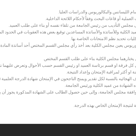
سام الليسانس والبكالوريوس والدراسات العليا.
ملية أو قاعات البحث وفقاً لأحكام اللائحة الداخلية.
لى مجلس التأديب من رئيس الجامعة من تلقاء نفسه أو بناء على طلب العميد.
 الكلية وللأساتذة والأساتذة المساعدين توقيع بعض هذه العقوبات في الحدود المبين
لكليات تحديد نظم الامتحانات الخاصة بها.
بكالوريوس يعين مجلس الكلية بعد أخذ رأي مجلس القسم المختص أحد أساتذة المادة
يختارهما مجلس الكلية بناء على طلب القسم المختص.
 كل فرقة او قسم برئاسة العميد او رئيس القسم حسب الأحوال وتعرض عليهما نتيج
و أكثر لمراقبة الإمتحان وإعداد النتيجة.
هجائيه بالنسبة لكل تقدير ويمنح الناجحون في الإمتحان شهادة الدرجة العلمية ( الب
ذه الشهادة من عميد الكلية ورئيس الجامعة.
افقة مجلس الجامعة، وإلى حين حصول الطالب على الشهادة المذكورة يجوز أن يحصل
 لنتيجة الإمتحان الخاص بهذه الدرجة.