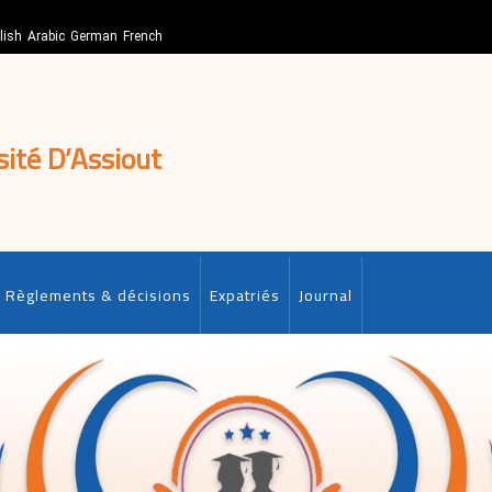
lish
Arabic
German
French
sité D’Assiout
Règlements & décisions
Expatriés
Journal