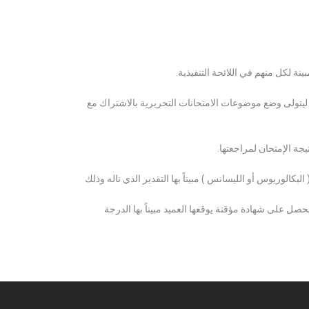
ة لكل منهم في اللائحة التنفيذية.
 ليتولى وضع موضوعات الامتحانات التحريرية بالاشتراك مع
ة الإمتحان لمراجعتها.
كالوريوس أو الليسانس ) مبيناً بها التقدير الذي ناله وذلك
 على شهادة مؤقتة يوقعها العميد مبيناً بها الدرجة