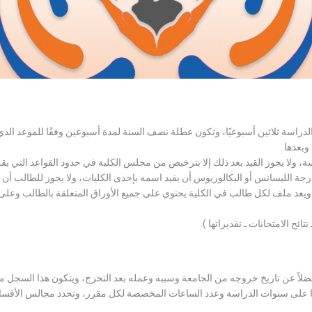
الدراسة ثلاثين أسبوعيًا، وتكون عطلة نصف السنة لمدة أسبوعين وفقًا للموعد ا
وبعدها.
اسة، ولا يجوز القيد بعد ذلك إلا بترخيص من مجلس الكلية في حدود القواعد التي ي
درجة الليسانس أو البكالوريوس أن يقيد اسمه بإحدى الكليات، ولا يجوز للطالب أن
، ويعد ملف لكل طالب في الكلية يحتوي على جميع الأوراق المتعلقة بالطالب وعلى
تائح الامتحانات ـ تقديراتها ).
لاً عن تاريخ خروجه من الجامعة وسببه وعمله بعد التخرج، ويتكون هذا السجل م
رراتها على سنوات الدراسة وعدد الساعات المخصصة لكل مقرر، وتحدد مجالس الأ