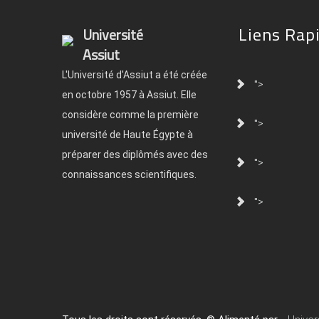
Liens Rap
Université
Assiut
L'Université d'Assiut a été créée
">
en octobre 1957 à Assiut. Elle
considère comme la première
">
université de Haute Égypte à
préparer des diplômés avec des
">
connaissances scientifiques.
">