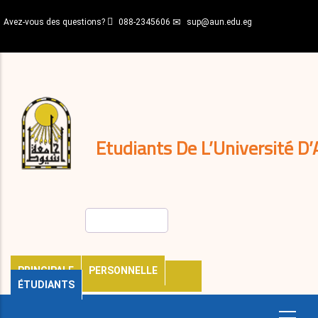
Aller
Avez-vous des questions?
088-2345606
sup@aun.edu.eg
au
contenu
N-
principal
Home
Règlements
&
décisions
Expatriés
Journal
Etudiants De L’Université D’
Rechercher
PRINCIPALE
PERSONNELLE
ÉTUDIANTS