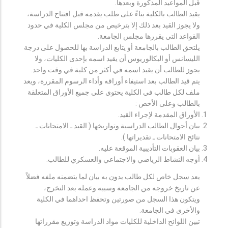
قبل المواعيد المذكورة وبعدها.
يقيد الطالب بالكلية بناءً على طلب يقدمه قبل افتتاح الدراسة،
ولا يجوز القيد بعد ذلك إلا بترخيص من مجلس الكلية في حدود
القواعد التي يقررها مجلس الجامعة.
يلتحق الطالب بالجامعة أو يتابع الدراسة بها للحصول على درجة
الليسانس أو البكالوريوس أن يقيد اسمه بإحدى الكليات، ولا
يجوز للطالب أن يقيد اسمه في أكثر من كلية في وقت واحد.
يتم قيد الطالب بعد استيفاء أوراقه وأداء الرسوم المقررة، ويعد
ملف لكل طالب في الكلية يحتوي على جميع الأوراق المتعلقة
بالطالب وعلى الأخص :
الأوراق المقدمة لإجراء القيد.
بيان أحوال الطالب الدراسية وتواريخها ( القيد ـ الامتحانات ـ
نتائح الامتحانات ـ تقديراتها ).
بيان العقوبات التأديبية الموقعة عليه.
أوجه النشاط الرياضي والاجتماعي والعسكري للطالب.
يعد سجل خاص لكل طالب يدون به بيان لما يتضمنه ملفه فضلاً
عن تاريخ خروجه من الجامعة وسببه وعمله بعد التخرج،
ويتكون هذا السجل من صورتين وتحفظ احداهما في الكلية
والأخرى في الجامعة.
تبين اللوائح الداخلية للكليات مواد الدراسة وتوزيع مقرراتها