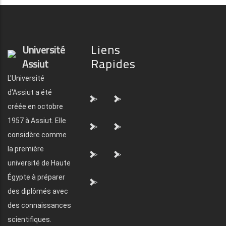
Liens
Université
Rapides
Assiut
L'Université
d'Assiut a été
">
">
créée en octobre
1957 à Assiut. Elle
">
">
considère comme
la première
">
">
université de Haute
Égypte à préparer
">
des diplômés avec
des connaissances
scientifiques.