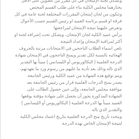
وتشكل لجنة الإمتحان في كل مقرر من عضوين على الأقل
يختارهما مجلس الكلية بناء على طلب القسم المختص.
وتتكون من لجان إمتحان المقررات المختلفة لجنة عامة في كل
فرقة او قسم برئاسة العميد او رئيس القسم حسب الأحوال
وتعرض عليهما نتيجة الإمتحان لمراجعتها.
يرأس عميد الكلية لجان الإمتحان، ويشكل تحت إشرافه لجنة او
أكثر لمراقبة الإمتحان وإعداد النتيجة.
تلعن اسماء الطلاب الناجحين فى الامتحانات مرتبة بالحروف
الهجائيه بالنسبة لكل تقدير ويمنح الناجحون في الإمتحان شهادة
الدرجة العلمية ( البكالوريوس أو الليسانس ) مبيناً بها التقدير
الذي ناله وذلك بعد تأدية ما عليهم من رسوم ورد ما بعهدتهم،
ويتم توقيع هذه الشهادة من عميد الكلية ورئيس الجامعة.
يصدر بمنح الدرجات العلمية قرار من رئيس الجامعة بعد
موافقة مجلس الجامعة، وإلى حين حصول الطالب على
الشهادة المذكورة يجوز أن يحصل على شهادة مؤقتة يوقعها
العميد مبيناً بها الدرجة العلمية ( البكالوريوس أو الليسانس )
والتقدير الذي ناله.
ويتحدد تاريخ منح الدرجة العلمية بتاريخ اعتماد مجلس الكلية
لنتيجة الإمتحان الخاص بهذه الدرجة.