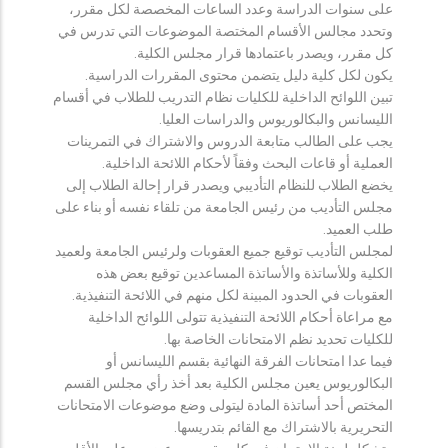
على سنوات الدراسة وعدد الساعات المخصصة لكل مقرر،
وتحدد مجالس الأقسام المختصة الموضوعات التي تدرس في
كل مقرر، ويصدر باعتمادها قرار مجلس الكلية.
يكون لكل كلية دليل يتضمن محتوى المقررات الدراسية.
تبين اللوائح الداخلية للكليات نظام التدريب للطلاب في أقسام
الليسانس والبكالوريوس والدراسات العليا.
يجب على الطالب متابعة الدروس والاشتراك في التمرينات
العملية أو قاعات البحث وفقاً لأحكام اللائحة الداخلية.
يخضع الطلاب للنظام التأديبي ويصدر قرار إحالة الطلاب إلى
مجلس التأديب من رئيس الجامعة من تلقاء نفسه أو بناء على
طلب العميد.
لمجلس التأديب توقيع جميع العقوبات ولرئيس الجامعة ولعميد
الكلية وللأساتذة والأساتذة المساعدين توقيع بعض هذه
العقوبات في الحدود المبينة لكل منهم في اللائحة التنفيذية.
مع مراعاة أحكام اللائحة التنفيذية تتولى اللوائح الداخلية
للكليات تحديد نظم الامتحانات الخاصة بها.
فيما عدا امتحانات الفرقة النهائية بقسم الليسانس أو
البكالوريوس يعين مجلس الكلية بعد أخذ رأي مجلس القسم
المختص أحد أساتذة المادة ليتولى وضع موضوعات الامتحانات
التحريرية بالاشتراك مع القائم بتدريسها.