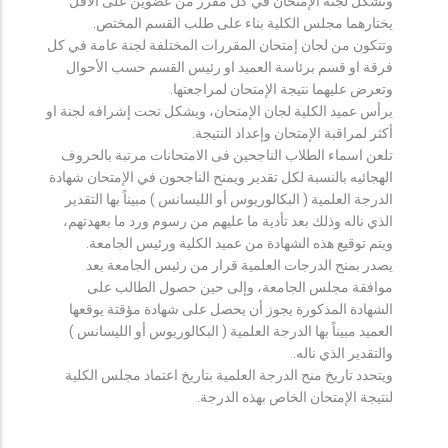
وتشكل لجنة الإمتحان في كل مقرر من عضوين على الأقل
يختارهما مجلس الكلية بناء على طلب القسم المختص.
وتتكون من لجان إمتحان المقررات المختلفة لجنة عامة في كل
فرقة او قسم برئاسة العميد او رئيس القسم حسب الأحوال
وتعرض عليهما نتيجة الإمتحان لمراجعتها.
يرأس عميد الكلية لجان الإمتحان، ويشكل تحت إشرافه لجنة او
أكثر لمراقبة الإمتحان وإعداد النتيجة.
تلعن اسماء الطلاب الناجحين فى الامتحانات مرتبة بالحروف
الهجائيه بالنسبة لكل تقدير ويمنح الناجحون في الإمتحان شهادة
الدرجة العلمية ( البكالوريوس أو الليسانس ) مبيناً بها التقدير
الذي ناله وذلك بعد تأدية ما عليهم من رسوم ورد ما بعهدتهم،
ويتم توقيع هذه الشهادة من عميد الكلية ورئيس الجامعة.
يصدر بمنح الدرجات العلمية قرار من رئيس الجامعة بعد
موافقة مجلس الجامعة، وإلى حين حصول الطالب على
الشهادة المذكورة يجوز أن يحصل على شهادة مؤقتة يوقعها
العميد مبيناً بها الدرجة العلمية ( البكالوريوس أو الليسانس )
والتقدير الذي ناله.
ويتحدد تاريخ منح الدرجة العلمية بتاريخ اعتماد مجلس الكلية
لنتيجة الإمتحان الخاص بهذه الدرجة.