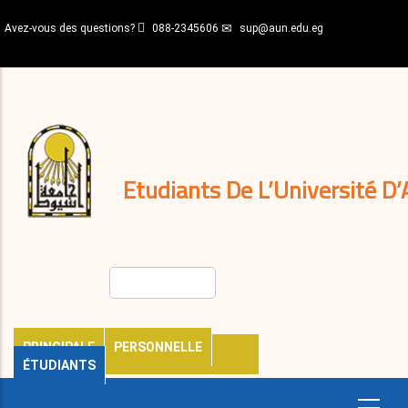
Aller
Avez-vous des questions?
088-2345606
sup@aun.edu.eg
au
contenu
N-
principal
Home
Règlements
&
décisions
Expatriés
Journal
Etudiants De L’Université D’
Rechercher
PRINCIPALE
PERSONNELLE
ÉTUDIANTS