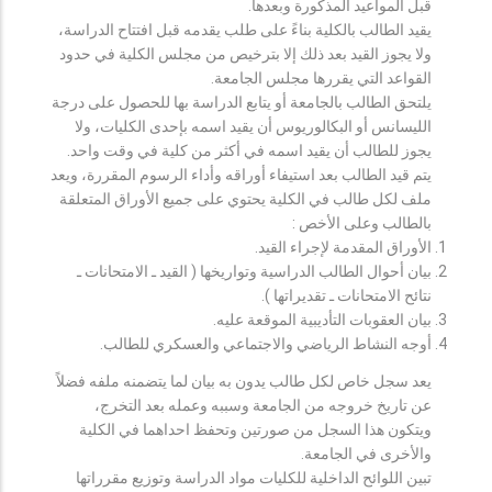
قبل المواعيد المذكورة وبعدها.
يقيد الطالب بالكلية بناءً على طلب يقدمه قبل افتتاح الدراسة،
ولا يجوز القيد بعد ذلك إلا بترخيص من مجلس الكلية في حدود
القواعد التي يقررها مجلس الجامعة.
يلتحق الطالب بالجامعة أو يتابع الدراسة بها للحصول على درجة
الليسانس أو البكالوريوس أن يقيد اسمه بإحدى الكليات، ولا
يجوز للطالب أن يقيد اسمه في أكثر من كلية في وقت واحد.
يتم قيد الطالب بعد استيفاء أوراقه وأداء الرسوم المقررة، ويعد
ملف لكل طالب في الكلية يحتوي على جميع الأوراق المتعلقة
بالطالب وعلى الأخص :
الأوراق المقدمة لإجراء القيد.
بيان أحوال الطالب الدراسية وتواريخها ( القيد ـ الامتحانات ـ
نتائح الامتحانات ـ تقديراتها ).
بيان العقوبات التأديبية الموقعة عليه.
أوجه النشاط الرياضي والاجتماعي والعسكري للطالب.
يعد سجل خاص لكل طالب يدون به بيان لما يتضمنه ملفه فضلاً
عن تاريخ خروجه من الجامعة وسببه وعمله بعد التخرج،
ويتكون هذا السجل من صورتين وتحفظ احداهما في الكلية
والأخرى في الجامعة.
تبين اللوائح الداخلية للكليات مواد الدراسة وتوزيع مقرراتها