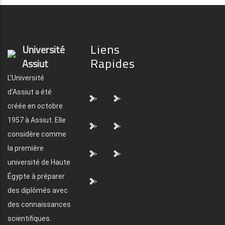
Liens
Université
Rapides
Assiut
L'Université
d'Assiut a été
">
">
créée en octobre
1957 à Assiut. Elle
">
">
considère comme
la première
">
">
université de Haute
Égypte à préparer
">
des diplômés avec
des connaissances
scientifiques.