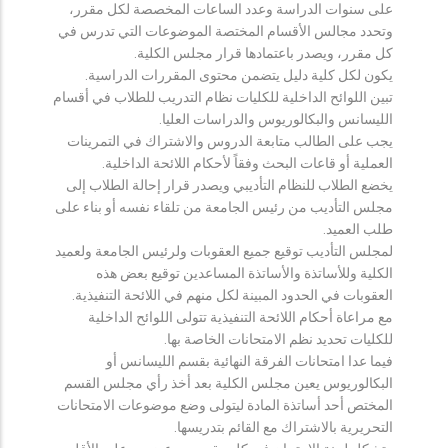
على سنوات الدراسة وعدد الساعات المخصصة لكل مقرر،
وتحدد مجالس الأقسام المختصة الموضوعات التي تدرس في
كل مقرر، ويصدر باعتمادها قرار مجلس الكلية.
يكون لكل كلية دليل يتضمن محتوى المقررات الدراسية.
تبين اللوائح الداخلية للكليات نظام التدريب للطلاب في أقسام
الليسانس والبكالوريوس والدراسات العليا.
يجب على الطالب متابعة الدروس والاشتراك في التمرينات
العملية أو قاعات البحث وفقاً لأحكام اللائحة الداخلية.
يخضع الطلاب للنظام التأديبي ويصدر قرار إحالة الطلاب إلى
مجلس التأديب من رئيس الجامعة من تلقاء نفسه أو بناء على
طلب العميد.
لمجلس التأديب توقيع جميع العقوبات ولرئيس الجامعة ولعميد
الكلية وللأساتذة والأساتذة المساعدين توقيع بعض هذه
العقوبات في الحدود المبينة لكل منهم في اللائحة التنفيذية.
مع مراعاة أحكام اللائحة التنفيذية تتولى اللوائح الداخلية
للكليات تحديد نظم الامتحانات الخاصة بها.
فيما عدا امتحانات الفرقة النهائية بقسم الليسانس أو
البكالوريوس يعين مجلس الكلية بعد أخذ رأي مجلس القسم
المختص أحد أساتذة المادة ليتولى وضع موضوعات الامتحانات
التحريرية بالاشتراك مع القائم بتدريسها.