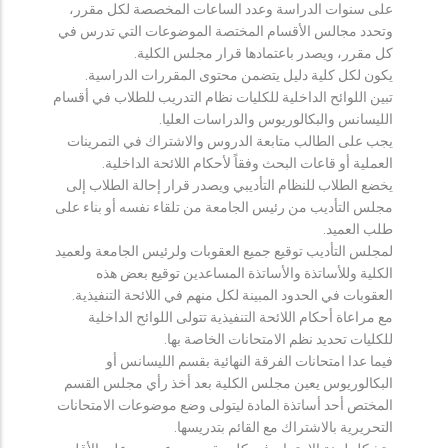
على سنوات الدراسة وعدد الساعات المخصصة لكل مقرر،
وتحدد مجالس الأقسام المختصة الموضوعات التي تدرس في
كل مقرر، ويصدر باعتمادها قرار مجلس الكلية.
يكون لكل كلية دليل يتضمن محتوى المقررات الدراسية.
تبين اللوائح الداخلية للكليات نظام التدريب للطلاب في أقسام
الليسانس والبكالوريوس والدراسات العليا.
يجب على الطالب متابعة الدروس والاشتراك في التمرينات
العملية أو قاعات البحث وفقاً لأحكام اللائحة الداخلية.
يخضع الطلاب للنظام التأديبي ويصدر قرار إحالة الطلاب إلى
مجلس التأديب من رئيس الجامعة من تلقاء نفسه أو بناء على
طلب العميد.
لمجلس التأديب توقيع جميع العقوبات ولرئيس الجامعة ولعميد
الكلية وللأساتذة والأساتذة المساعدين توقيع بعض هذه
العقوبات في الحدود المبينة لكل منهم في اللائحة التنفيذية.
مع مراعاة أحكام اللائحة التنفيذية تتولى اللوائح الداخلية
للكليات تحديد نظم الامتحانات الخاصة بها.
فيما عدا امتحانات الفرقة النهائية بقسم الليسانس أو
البكالوريوس يعين مجلس الكلية بعد أخذ رأي مجلس القسم
المختص أحد أساتذة المادة ليتولى وضع موضوعات الامتحانات
التحريرية بالاشتراك مع القائم بتدريسها.