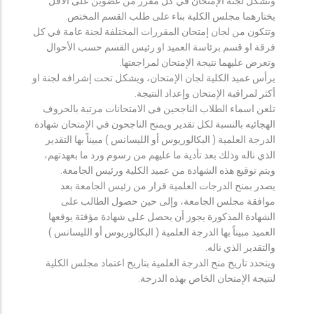
وتشكل لجنة الإمتحان في كل مقرر من عضوين على الأقل
يختارهما مجلس الكلية بناء على طلب القسم المختص.
وتتكون من لجان إمتحان المقررات المختلفة لجنة عامة في كل
فرقة او قسم برئاسة العميد او رئيس القسم حسب الأحوال
وتعرض عليهما نتيجة الإمتحان لمراجعتها.
يرأس عميد الكلية لجان الإمتحان، ويشكل تحت إشرافه لجنة او
أكثر لمراقبة الإمتحان وإعداد النتيجة.
تلعن اسماء الطلاب الناجحين فى الامتحانات مرتبة بالحروف
الهجائيه بالنسبة لكل تقدير ويمنح الناجحون في الإمتحان شهادة
الدرجة العلمية ( البكالوريوس أو الليسانس ) مبيناً بها التقدير
الذي ناله وذلك بعد تأدية ما عليهم من رسوم ورد ما بعهدتهم،
ويتم توقيع هذه الشهادة من عميد الكلية ورئيس الجامعة.
يصدر بمنح الدرجات العلمية قرار من رئيس الجامعة بعد
موافقة مجلس الجامعة، وإلى حين حصول الطالب على
الشهادة المذكورة يجوز أن يحصل على شهادة مؤقتة يوقعها
العميد مبيناً بها الدرجة العلمية ( البكالوريوس أو الليسانس )
والتقدير الذي ناله.
ويتحدد تاريخ منح الدرجة العلمية بتاريخ اعتماد مجلس الكلية
لنتيجة الإمتحان الخاص بهذه الدرجة.