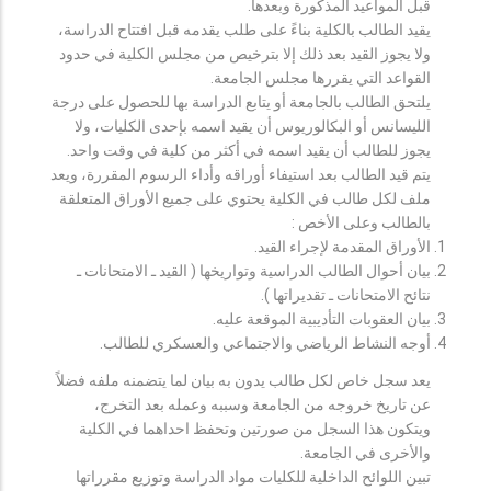
قبل المواعيد المذكورة وبعدها.
يقيد الطالب بالكلية بناءً على طلب يقدمه قبل افتتاح الدراسة،
ولا يجوز القيد بعد ذلك إلا بترخيص من مجلس الكلية في حدود
القواعد التي يقررها مجلس الجامعة.
يلتحق الطالب بالجامعة أو يتابع الدراسة بها للحصول على درجة
الليسانس أو البكالوريوس أن يقيد اسمه بإحدى الكليات، ولا
يجوز للطالب أن يقيد اسمه في أكثر من كلية في وقت واحد.
يتم قيد الطالب بعد استيفاء أوراقه وأداء الرسوم المقررة، ويعد
ملف لكل طالب في الكلية يحتوي على جميع الأوراق المتعلقة
بالطالب وعلى الأخص :
الأوراق المقدمة لإجراء القيد.
بيان أحوال الطالب الدراسية وتواريخها ( القيد ـ الامتحانات ـ
نتائح الامتحانات ـ تقديراتها ).
بيان العقوبات التأديبية الموقعة عليه.
أوجه النشاط الرياضي والاجتماعي والعسكري للطالب.
يعد سجل خاص لكل طالب يدون به بيان لما يتضمنه ملفه فضلاً
عن تاريخ خروجه من الجامعة وسببه وعمله بعد التخرج،
ويتكون هذا السجل من صورتين وتحفظ احداهما في الكلية
والأخرى في الجامعة.
تبين اللوائح الداخلية للكليات مواد الدراسة وتوزيع مقرراتها