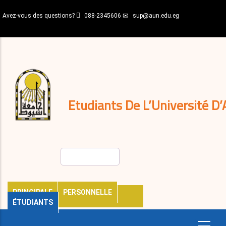
Aller
Avez-vous des questions?
088-2345606
sup@aun.edu.eg
au
contenu
N-
principal
Home
Règlements
&
décisions
Expatriés
Journal
Etudiants De L’Université D’
Rechercher
PRINCIPALE
PERSONNELLE
ÉTUDIANTS