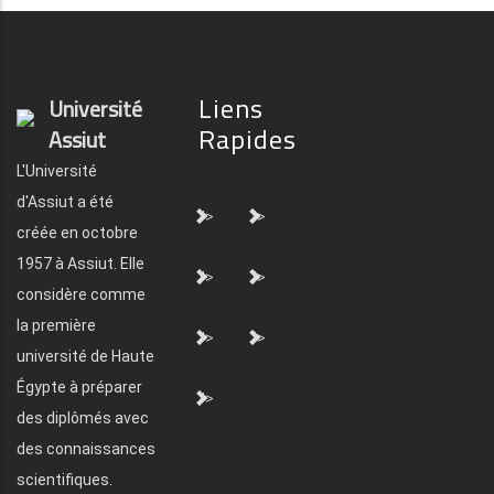
Liens
Université
Rapides
Assiut
L'Université
d'Assiut a été
">
">
créée en octobre
1957 à Assiut. Elle
">
">
considère comme
la première
">
">
université de Haute
Égypte à préparer
">
des diplômés avec
des connaissances
scientifiques.