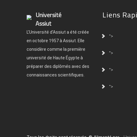
Liens Rap
Université
Assiut
L'Université d'Assiut a été créée
">
en octobre 1957 à Assiut. Elle
considère comme la première
">
université de Haute Égypte à
préparer des diplômés avec des
">
connaissances scientifiques.
">