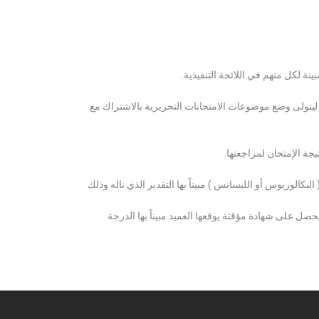
ة لكل منهم في اللائحة التنفيذية.
 ليتولى وضع موضوعات الامتحانات التحريرية بالاشتراك مع
ة الإمتحان لمراجعتها.
كالوريوس أو الليسانس ) مبيناً بها التقدير الذي ناله وذلك
 على شهادة مؤقتة يوقعها العميد مبيناً بها الدرجة