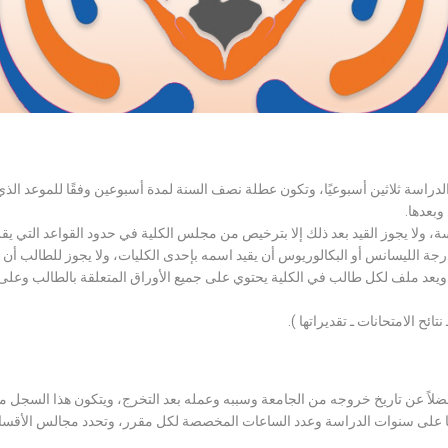
الدراسة ثلاثين أسبوعيًا، وتكون عطلة نصف السنة لمدة أسبوعين وفقًا للموعد ا
وبعدها.
اسة، ولا يجوز القيد بعد ذلك إلا بترخيص من مجلس الكلية في حدود القواعد التي ي
درجة الليسانس أو البكالوريوس أن يقيد اسمه بإحدى الكليات، ولا يجوز للطالب أن
، ويعد ملف لكل طالب في الكلية يحتوي على جميع الأوراق المتعلقة بالطالب وعلى
تائح الامتحانات ـ تقديراتها ).
لاً عن تاريخ خروجه من الجامعة وسببه وعمله بعد التخرج، ويتكون هذا السجل م
رراتها على سنوات الدراسة وعدد الساعات المخصصة لكل مقرر، وتحدد مجالس الأ