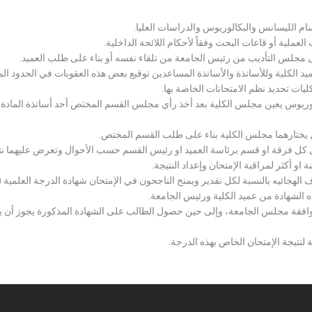
سام الليسانس والبكالوريوس والدراسات العليا.
ملية أو قاعات البحث وفقاً لأحكام اللائحة الداخلية.
لى مجلس التأديب من رئيس الجامعة من تلقاء نفسه أو بناء على طلب العميد.
 الكلية وللأساتذة والأساتذة المساعدين توقيع بعض هذه العقوبات في الحدود المبين
لكليات تحديد نظم الامتحانات الخاصة بها.
بكالوريوس يعين مجلس الكلية بعد أخذ رأي مجلس القسم المختص أحد أساتذة المادة
يختارهما مجلس الكلية بناء على طلب القسم المختص.
 كل فرقة او قسم برئاسة العميد او رئيس القسم حسب الأحوال وتعرض عليهما نتيج
و أكثر لمراقبة الإمتحان وإعداد النتيجة.
هجائيه بالنسبة لكل تقدير ويمنح الناجحون في الإمتحان شهادة الدرجة العلمية ( الب
ذه الشهادة من عميد الكلية ورئيس الجامعة.
افقة مجلس الجامعة، وإلى حين حصول الطالب على الشهادة المذكورة يجوز أن يحصل
 لنتيجة الإمتحان الخاص بهذه الدرجة.