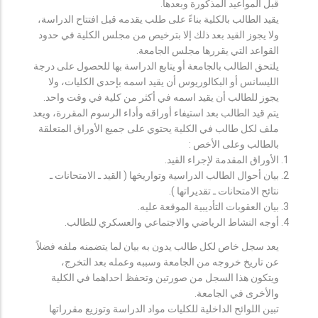
قبل المواعيد المذكورة وبعدها.
يقيد الطالب بالكلية بناءً على طلب يقدمه قبل افتتاح الدراسة،
ولا يجوز القيد بعد ذلك إلا بترخيص من مجلس الكلية في حدود
القواعد التي يقررها مجلس الجامعة.
يلتحق الطالب بالجامعة أو يتابع الدراسة بها للحصول على درجة
الليسانس أو البكالوريوس أن يقيد اسمه بإحدى الكليات، ولا
يجوز للطالب أن يقيد اسمه في أكثر من كلية في وقت واحد.
يتم قيد الطالب بعد استيفاء أوراقه وأداء الرسوم المقررة، ويعد
ملف لكل طالب في الكلية يحتوي على جميع الأوراق المتعلقة
بالطالب وعلى الأخص :
الأوراق المقدمة لإجراء القيد.
بيان أحوال الطالب الدراسية وتواريخها ( القيد ـ الامتحانات ـ
نتائح الامتحانات ـ تقديراتها ).
بيان العقوبات التأديبية الموقعة عليه.
أوجه النشاط الرياضي والاجتماعي والعسكري للطالب.
يعد سجل خاص لكل طالب يدون به بيان لما يتضمنه ملفه فضلاً
عن تاريخ خروجه من الجامعة وسببه وعمله بعد التخرج،
ويتكون هذا السجل من صورتين وتحفظ احداهما في الكلية
والأخرى في الجامعة.
تبين اللوائح الداخلية للكليات مواد الدراسة وتوزيع مقرراتها