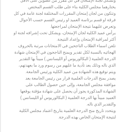
وتشكل لجنة الإمتحان في كل مقرر من عضوين على الأقل
يختارهما مجلس الكلية بناء على طلب القسم المختص.
وتتكون من لجان إمتحان المقررات المختلفة لجنة عامة في كل
فرقة او قسم برئاسة العميد او رئيس القسم حسب الأحوال
وتعرض عليهما نتيجة الإمتحان لمراجعتها.
يرأس عميد الكلية لجان الإمتحان، ويشكل تحت إشرافه لجنة او
أكثر لمراقبة الإمتحان وإعداد النتيجة.
تلعن اسماء الطلاب الناجحين فى الامتحانات مرتبة بالحروف
الهجائيه بالنسبة لكل تقدير ويمنح الناجحون في الإمتحان شهادة
الدرجة العلمية ( البكالوريوس أو الليسانس ) مبيناً بها التقدير
الذي ناله وذلك بعد تأدية ما عليهم من رسوم ورد ما بعهدتهم،
ويتم توقيع هذه الشهادة من عميد الكلية ورئيس الجامعة.
يصدر بمنح الدرجات العلمية قرار من رئيس الجامعة بعد
موافقة مجلس الجامعة، وإلى حين حصول الطالب على
الشهادة المذكورة يجوز أن يحصل على شهادة مؤقتة يوقعها
العميد مبيناً بها الدرجة العلمية ( البكالوريوس أو الليسانس )
والتقدير الذي ناله.
ويتحدد تاريخ منح الدرجة العلمية بتاريخ اعتماد مجلس الكلية
لنتيجة الإمتحان الخاص بهذه الدرجة.