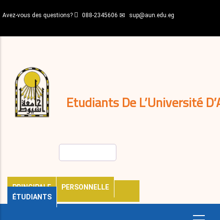
Aller
Avez-vous des questions?
088-2345606
sup@aun.edu.eg
au
contenu
N-
principal
Home
Règlements
&
décisions
Expatriés
Journal
Etudiants De L’Université D’
Rechercher
PRINCIPALE
PERSONNELLE
ÉTUDIANTS