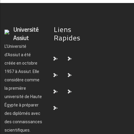
Liens
Université
Rapides
Assiut
L'Université
d'Assiut a été
">
">
créée en octobre
1957 à Assiut. Elle
">
">
considère comme
la première
">
">
université de Haute
Égypte à préparer
">
des diplômés avec
des connaissances
scientifiques.