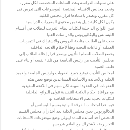
على سنوات الدراسة وعدد الساعات المخصصة لكل مقرر،
وتحدد مجالس الأقسام المختصة الموضوعات التي تدرس في
كل مقرر، ويصدر باعتمادها قرار مجلس الكلية.
يكون لكل كلية دليل يتضمن محتوى المقررات الدراسية.
تبين اللوائح الداخلية للكليات نظام التدريب للطلاب في أقسام
الليسانس والبكالوريوس والدراسات العليا.
يجب على الطالب متابعة الدروس والاشتراك في التمرينات
العملية أو قاعات البحث وفقاً لأحكام اللائحة الداخلية.
يخضع الطلاب للنظام التأديبي ويصدر قرار إحالة الطلاب إلى
مجلس التأديب من رئيس الجامعة من تلقاء نفسه أو بناء على
طلب العميد.
لمجلس التأديب توقيع جميع العقوبات ولرئيس الجامعة ولعميد
الكلية وللأساتذة والأساتذة المساعدين توقيع بعض هذه
العقوبات في الحدود المبينة لكل منهم في اللائحة التنفيذية.
مع مراعاة أحكام اللائحة التنفيذية تتولى اللوائح الداخلية
للكليات تحديد نظم الامتحانات الخاصة بها.
فيما عدا امتحانات الفرقة النهائية بقسم الليسانس أو
البكالوريوس يعين مجلس الكلية بعد أخذ رأي مجلس القسم
المختص أحد أساتذة المادة ليتولى وضع موضوعات الامتحانات
التحريرية بالاشتراك مع القائم بتدريسها.