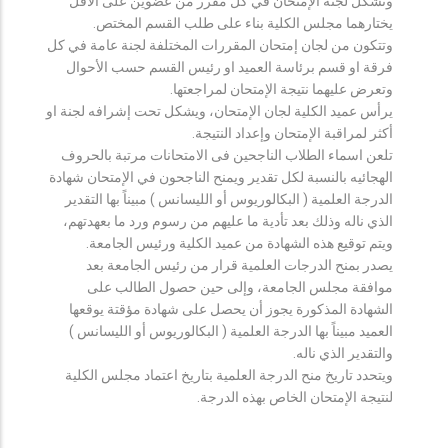
وتشكل لجنة الإمتحان في كل مقرر من عضوين على الأقل
يختارهما مجلس الكلية بناء على طلب القسم المختص.
وتتكون من لجان إمتحان المقررات المختلفة لجنة عامة في كل
فرقة او قسم برئاسة العميد او رئيس القسم حسب الأحوال
وتعرض عليهما نتيجة الإمتحان لمراجعتها.
يرأس عميد الكلية لجان الإمتحان، ويشكل تحت إشرافه لجنة او
أكثر لمراقبة الإمتحان وإعداد النتيجة.
تلعن اسماء الطلاب الناجحين فى الامتحانات مرتبة بالحروف
الهجائيه بالنسبة لكل تقدير ويمنح الناجحون في الإمتحان شهادة
الدرجة العلمية ( البكالوريوس أو الليسانس ) مبيناً بها التقدير
الذي ناله وذلك بعد تأدية ما عليهم من رسوم ورد ما بعهدتهم،
ويتم توقيع هذه الشهادة من عميد الكلية ورئيس الجامعة.
يصدر بمنح الدرجات العلمية قرار من رئيس الجامعة بعد
موافقة مجلس الجامعة، وإلى حين حصول الطالب على
الشهادة المذكورة يجوز أن يحصل على شهادة مؤقتة يوقعها
العميد مبيناً بها الدرجة العلمية ( البكالوريوس أو الليسانس )
والتقدير الذي ناله.
ويتحدد تاريخ منح الدرجة العلمية بتاريخ اعتماد مجلس الكلية
لنتيجة الإمتحان الخاص بهذه الدرجة.