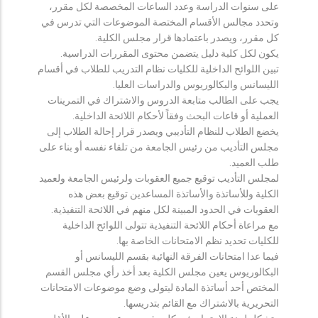
على سنوات الدراسة وعدد الساعات المخصصة لكل مقرر،
وتحدد مجالس الأقسام المختصة الموضوعات التي تدرس في
كل مقرر، ويصدر باعتمادها قرار مجلس الكلية.
يكون لكل كلية دليل يتضمن محتوى المقررات الدراسية.
تبين اللوائح الداخلية للكليات نظام التدريب للطلاب في أقسام
الليسانس والبكالوريوس والدراسات العليا.
يجب على الطالب متابعة الدروس والاشتراك في التمرينات
العملية أو قاعات البحث وفقاً لأحكام اللائحة الداخلية.
يخضع الطلاب للنظام التأديبي ويصدر قرار إحالة الطلاب إلى
مجلس التأديب من رئيس الجامعة من تلقاء نفسه أو بناء على
طلب العميد.
لمجلس التأديب توقيع جميع العقوبات ولرئيس الجامعة ولعميد
الكلية وللأساتذة والأساتذة المساعدين توقيع بعض هذه
العقوبات في الحدود المبينة لكل منهم في اللائحة التنفيذية.
مع مراعاة أحكام اللائحة التنفيذية تتولى اللوائح الداخلية
للكليات تحديد نظم الامتحانات الخاصة بها.
فيما عدا امتحانات الفرقة النهائية بقسم الليسانس أو
البكالوريوس يعين مجلس الكلية بعد أخذ رأي مجلس القسم
المختص أحد أساتذة المادة ليتولى وضع موضوعات الامتحانات
التحريرية بالاشتراك مع القائم بتدريسها.