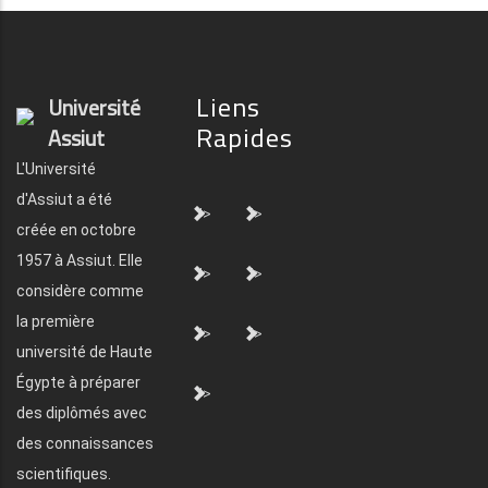
Liens
Université
Rapides
Assiut
L'Université
d'Assiut a été
">
">
créée en octobre
1957 à Assiut. Elle
">
">
considère comme
la première
">
">
université de Haute
Égypte à préparer
">
des diplômés avec
des connaissances
scientifiques.