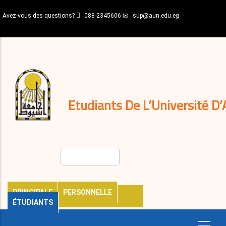
Aller
Avez-vous des questions?
088-2345606
sup@aun.edu.eg
au
contenu
N-
principal
Home
Règlements
&
décisions
Expatriés
Journal
Etudiants De L’Université D’
Rechercher
PRINCIPALE
PERSONNELLE
ÉTUDIANTS