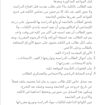
قبل المواعيد المذكورة وبعدها.
يقيد الطالب بالكلية بناءً على طلب يقدمه قبل افتتاح الدراسة،
ولا يجوز القيد بعد ذلك إلا بترخيص من مجلس الكلية في حدود
القواعد التي يقررها مجلس الجامعة.
يلتحق الطالب بالجامعة أو يتابع الدراسة بها للحصول على درجة
الليسانس أو البكالوريوس أن يقيد اسمه بإحدى الكليات، ولا
يجوز للطالب أن يقيد اسمه في أكثر من كلية في وقت واحد.
يتم قيد الطالب بعد استيفاء أوراقه وأداء الرسوم المقررة، ويعد
ملف لكل طالب في الكلية يحتوي على جميع الأوراق المتعلقة
بالطالب وعلى الأخص :
الأوراق المقدمة لإجراء القيد.
بيان أحوال الطالب الدراسية وتواريخها ( القيد ـ الامتحانات ـ
نتائح الامتحانات ـ تقديراتها ).
بيان العقوبات التأديبية الموقعة عليه.
أوجه النشاط الرياضي والاجتماعي والعسكري للطالب.
يعد سجل خاص لكل طالب يدون به بيان لما يتضمنه ملفه فضلاً
عن تاريخ خروجه من الجامعة وسببه وعمله بعد التخرج،
ويتكون هذا السجل من صورتين وتحفظ احداهما في الكلية
والأخرى في الجامعة.
تبين اللوائح الداخلية للكليات مواد الدراسة وتوزيع مقرراتها