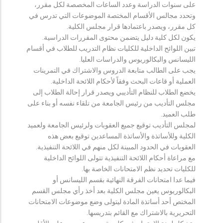
على سنوات الدراسة وعدد الساعات المخصصة لكل مقرر،
وتحدد مجالس الأقسام المختصة الموضوعات التي تدرس في
كل مقرر، ويصدر باعتمادها قرار مجلس الكلية.
يكون لكل كلية دليل يتضمن محتوى المقررات الدراسية.
تبين اللوائح الداخلية للكليات نظام التدريب للطلاب في أقسام
الليسانس والبكالوريوس والدراسات العليا.
يجب على الطالب متابعة الدروس والاشتراك في التمرينات
العملية أو قاعات البحث وفقاً لأحكام اللائحة الداخلية.
يخضع الطلاب للنظام التأديبي ويصدر قرار إحالة الطلاب إلى
مجلس التأديب من رئيس الجامعة من تلقاء نفسه أو بناء على
طلب العميد.
لمجلس التأديب توقيع جميع العقوبات ولرئيس الجامعة ولعميد
الكلية وللأساتذة والأساتذة المساعدين توقيع بعض هذه
العقوبات في الحدود المبينة لكل منهم في اللائحة التنفيذية.
مع مراعاة أحكام اللائحة التنفيذية تتولى اللوائح الداخلية
للكليات تحديد نظم الامتحانات الخاصة بها.
فيما عدا امتحانات الفرقة النهائية بقسم الليسانس أو
البكالوريوس يعين مجلس الكلية بعد أخذ رأي مجلس القسم
المختص أحد أساتذة المادة ليتولى وضع موضوعات الامتحانات
التحريرية بالاشتراك مع القائم بتدريسها.