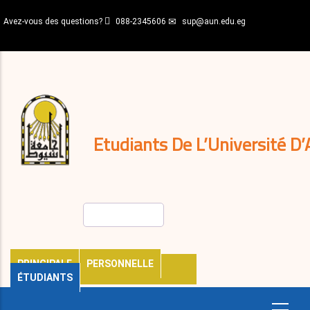
Aller
Avez-vous des questions?
088-2345606
sup@aun.edu.eg
au
contenu
N-
principal
Home
Règlements
&
décisions
Expatriés
Journal
Etudiants De L’Université D’
Rechercher
PRINCIPALE
PERSONNELLE
ÉTUDIANTS