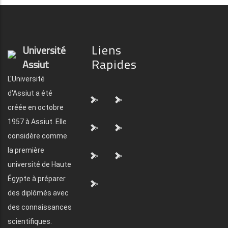
Liens
Université
Rapides
Assiut
L'Université
d'Assiut a été
">
">
créée en octobre
1957 à Assiut. Elle
">
">
considère comme
la première
">
">
université de Haute
Égypte à préparer
">
des diplômés avec
des connaissances
scientifiques.