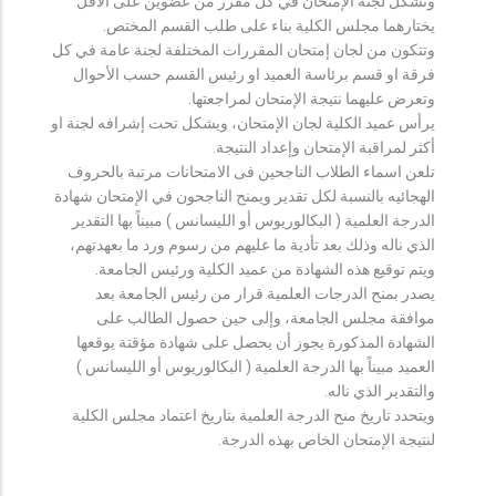
وتشكل لجنة الإمتحان في كل مقرر من عضوين على الأقل
يختارهما مجلس الكلية بناء على طلب القسم المختص.
وتتكون من لجان إمتحان المقررات المختلفة لجنة عامة في كل
فرقة او قسم برئاسة العميد او رئيس القسم حسب الأحوال
وتعرض عليهما نتيجة الإمتحان لمراجعتها.
يرأس عميد الكلية لجان الإمتحان، ويشكل تحت إشرافه لجنة او
أكثر لمراقبة الإمتحان وإعداد النتيجة.
تلعن اسماء الطلاب الناجحين فى الامتحانات مرتبة بالحروف
الهجائيه بالنسبة لكل تقدير ويمنح الناجحون في الإمتحان شهادة
الدرجة العلمية ( البكالوريوس أو الليسانس ) مبيناً بها التقدير
الذي ناله وذلك بعد تأدية ما عليهم من رسوم ورد ما بعهدتهم،
ويتم توقيع هذه الشهادة من عميد الكلية ورئيس الجامعة.
يصدر بمنح الدرجات العلمية قرار من رئيس الجامعة بعد
موافقة مجلس الجامعة، وإلى حين حصول الطالب على
الشهادة المذكورة يجوز أن يحصل على شهادة مؤقتة يوقعها
العميد مبيناً بها الدرجة العلمية ( البكالوريوس أو الليسانس )
والتقدير الذي ناله.
ويتحدد تاريخ منح الدرجة العلمية بتاريخ اعتماد مجلس الكلية
لنتيجة الإمتحان الخاص بهذه الدرجة.