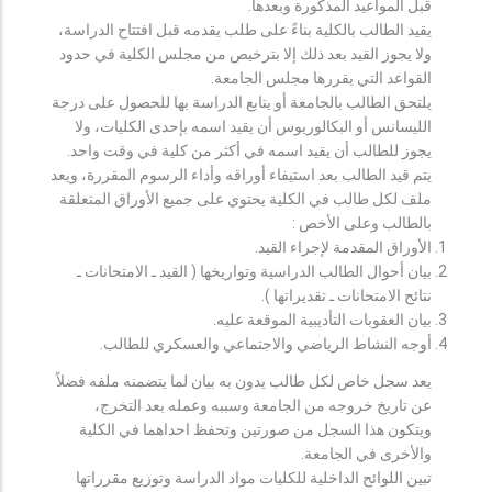
قبل المواعيد المذكورة وبعدها.
يقيد الطالب بالكلية بناءً على طلب يقدمه قبل افتتاح الدراسة،
ولا يجوز القيد بعد ذلك إلا بترخيص من مجلس الكلية في حدود
القواعد التي يقررها مجلس الجامعة.
يلتحق الطالب بالجامعة أو يتابع الدراسة بها للحصول على درجة
الليسانس أو البكالوريوس أن يقيد اسمه بإحدى الكليات، ولا
يجوز للطالب أن يقيد اسمه في أكثر من كلية في وقت واحد.
يتم قيد الطالب بعد استيفاء أوراقه وأداء الرسوم المقررة، ويعد
ملف لكل طالب في الكلية يحتوي على جميع الأوراق المتعلقة
بالطالب وعلى الأخص :
الأوراق المقدمة لإجراء القيد.
بيان أحوال الطالب الدراسية وتواريخها ( القيد ـ الامتحانات ـ
نتائح الامتحانات ـ تقديراتها ).
بيان العقوبات التأديبية الموقعة عليه.
أوجه النشاط الرياضي والاجتماعي والعسكري للطالب.
يعد سجل خاص لكل طالب يدون به بيان لما يتضمنه ملفه فضلاً
عن تاريخ خروجه من الجامعة وسببه وعمله بعد التخرج،
ويتكون هذا السجل من صورتين وتحفظ احداهما في الكلية
والأخرى في الجامعة.
تبين اللوائح الداخلية للكليات مواد الدراسة وتوزيع مقرراتها