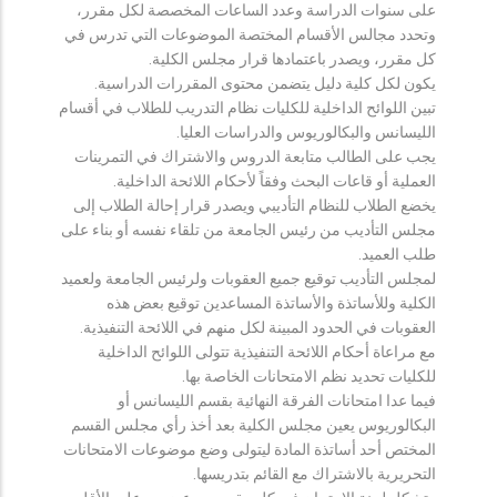
على سنوات الدراسة وعدد الساعات المخصصة لكل مقرر،
وتحدد مجالس الأقسام المختصة الموضوعات التي تدرس في
كل مقرر، ويصدر باعتمادها قرار مجلس الكلية.
يكون لكل كلية دليل يتضمن محتوى المقررات الدراسية.
تبين اللوائح الداخلية للكليات نظام التدريب للطلاب في أقسام
الليسانس والبكالوريوس والدراسات العليا.
يجب على الطالب متابعة الدروس والاشتراك في التمرينات
العملية أو قاعات البحث وفقاً لأحكام اللائحة الداخلية.
يخضع الطلاب للنظام التأديبي ويصدر قرار إحالة الطلاب إلى
مجلس التأديب من رئيس الجامعة من تلقاء نفسه أو بناء على
طلب العميد.
لمجلس التأديب توقيع جميع العقوبات ولرئيس الجامعة ولعميد
الكلية وللأساتذة والأساتذة المساعدين توقيع بعض هذه
العقوبات في الحدود المبينة لكل منهم في اللائحة التنفيذية.
مع مراعاة أحكام اللائحة التنفيذية تتولى اللوائح الداخلية
للكليات تحديد نظم الامتحانات الخاصة بها.
فيما عدا امتحانات الفرقة النهائية بقسم الليسانس أو
البكالوريوس يعين مجلس الكلية بعد أخذ رأي مجلس القسم
المختص أحد أساتذة المادة ليتولى وضع موضوعات الامتحانات
التحريرية بالاشتراك مع القائم بتدريسها.