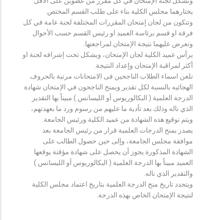
وتشكل لجنة الإمتحان في كل مقرر من عضوين على الأقل
يختارهما مجلس الكلية بناء على طلب القسم المختص.
وتتكون من لجان إمتحان المقررات المختلفة لجنة عامة في كل
فرقة او قسم برئاسة العميد او رئيس القسم حسب الأحوال
وتعرض عليهما نتيجة الإمتحان لمراجعتها.
يرأس عميد الكلية لجان الإمتحان، ويشكل تحت إشرافه لجنة او
أكثر لمراقبة الإمتحان وإعداد النتيجة.
تلعن اسماء الطلاب الناجحين فى الامتحانات مرتبة بالحروف
الهجائيه بالنسبة لكل تقدير ويمنح الناجحون في الإمتحان شهادة
الدرجة العلمية ( البكالوريوس أو الليسانس ) مبيناً بها التقدير
الذي ناله وذلك بعد تأدية ما عليهم من رسوم ورد ما بعهدتهم،
ويتم توقيع هذه الشهادة من عميد الكلية ورئيس الجامعة.
يصدر بمنح الدرجات العلمية قرار من رئيس الجامعة بعد
موافقة مجلس الجامعة، وإلى حين حصول الطالب على
الشهادة المذكورة يجوز أن يحصل على شهادة مؤقتة يوقعها
العميد مبيناً بها الدرجة العلمية ( البكالوريوس أو الليسانس )
والتقدير الذي ناله.
ويتحدد تاريخ منح الدرجة العلمية بتاريخ اعتماد مجلس الكلية
لنتيجة الإمتحان الخاص بهذه الدرجة.