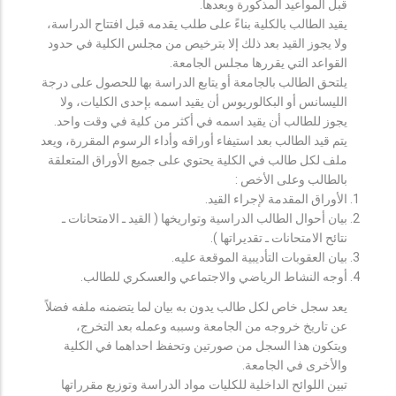
قبل المواعيد المذكورة وبعدها.
يقيد الطالب بالكلية بناءً على طلب يقدمه قبل افتتاح الدراسة،
ولا يجوز القيد بعد ذلك إلا بترخيص من مجلس الكلية في حدود
القواعد التي يقررها مجلس الجامعة.
يلتحق الطالب بالجامعة أو يتابع الدراسة بها للحصول على درجة
الليسانس أو البكالوريوس أن يقيد اسمه بإحدى الكليات، ولا
يجوز للطالب أن يقيد اسمه في أكثر من كلية في وقت واحد.
يتم قيد الطالب بعد استيفاء أوراقه وأداء الرسوم المقررة، ويعد
ملف لكل طالب في الكلية يحتوي على جميع الأوراق المتعلقة
بالطالب وعلى الأخص :
الأوراق المقدمة لإجراء القيد.
بيان أحوال الطالب الدراسية وتواريخها ( القيد ـ الامتحانات ـ
نتائح الامتحانات ـ تقديراتها ).
بيان العقوبات التأديبية الموقعة عليه.
أوجه النشاط الرياضي والاجتماعي والعسكري للطالب.
يعد سجل خاص لكل طالب يدون به بيان لما يتضمنه ملفه فضلاً
عن تاريخ خروجه من الجامعة وسببه وعمله بعد التخرج،
ويتكون هذا السجل من صورتين وتحفظ احداهما في الكلية
والأخرى في الجامعة.
تبين اللوائح الداخلية للكليات مواد الدراسة وتوزيع مقرراتها