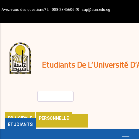
Aller
Avez-vous des questions?
088-2345606
sup@aun.edu.eg
au
contenu
N-
principal
Home
Règlements
&
décisions
Expatriés
Journal
Etudiants De L’Université D’
Rechercher
PRINCIPALE
PERSONNELLE
ÉTUDIANTS