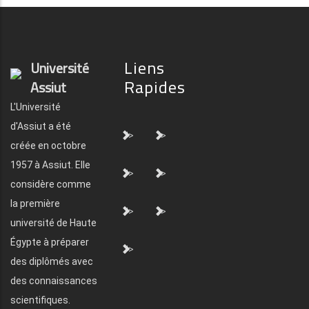
Liens
Université
Rapides
Assiut
L'Université
d'Assiut a été
">
">
créée en octobre
1957 à Assiut. Elle
">
">
considère comme
la première
">
">
université de Haute
Égypte à préparer
">
des diplômés avec
des connaissances
scientifiques.