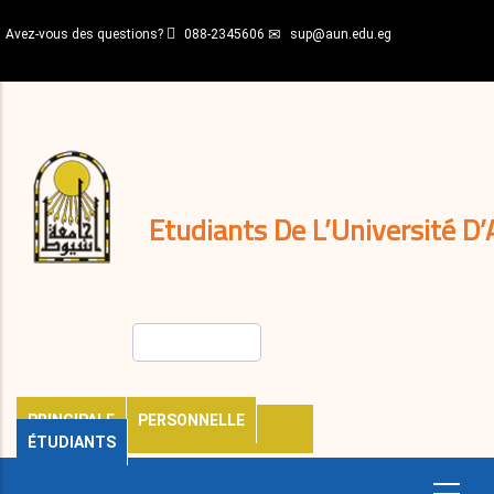
Aller
Avez-vous des questions?
088-2345606
sup@aun.edu.eg
au
contenu
N-
principal
Home
Règlements
&
décisions
Expatriés
Journal
Etudiants De L’Université D’
Rechercher
PRINCIPALE
PERSONNELLE
ÉTUDIANTS