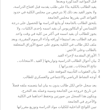
قبل المواعيد المذكورة وبعدها.
يقيد الطالب بالكلية بناءً على طلب يقدمه قبل افتتاح الدراسة،
ولا يجوز القيد بعد ذلك إلا بترخيص من مجلس الكلية في حدود
القواعد التي يقررها مجلس الجامعة.
يلتحق الطالب بالجامعة أو يتابع الدراسة بها للحصول على درجة
الليسانس أو البكالوريوس أن يقيد اسمه بإحدى الكليات، ولا
يجوز للطالب أن يقيد اسمه في أكثر من كلية في وقت واحد.
يتم قيد الطالب بعد استيفاء أوراقه وأداء الرسوم المقررة، ويعد
ملف لكل طالب في الكلية يحتوي على جميع الأوراق المتعلقة
بالطالب وعلى الأخص :
الأوراق المقدمة لإجراء القيد.
بيان أحوال الطالب الدراسية وتواريخها ( القيد ـ الامتحانات ـ
نتائح الامتحانات ـ تقديراتها ).
بيان العقوبات التأديبية الموقعة عليه.
أوجه النشاط الرياضي والاجتماعي والعسكري للطالب.
يعد سجل خاص لكل طالب يدون به بيان لما يتضمنه ملفه فضلاً
عن تاريخ خروجه من الجامعة وسببه وعمله بعد التخرج،
ويتكون هذا السجل من صورتين وتحفظ احداهما في الكلية
والأخرى في الجامعة.
تبين اللوائح الداخلية للكليات مواد الدراسة وتوزيع مقرراتها