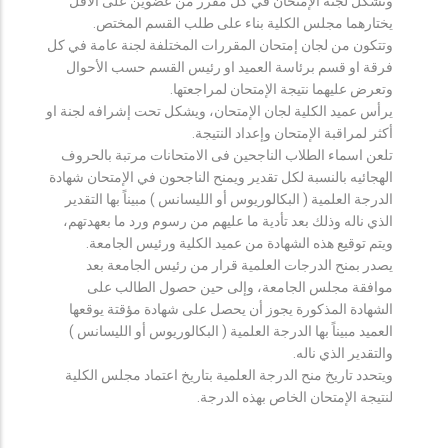
وتشكل لجنة الإمتحان في كل مقرر من عضوين على الأقل
يختارهما مجلس الكلية بناء على طلب القسم المختص.
وتتكون من لجان إمتحان المقررات المختلفة لجنة عامة في كل
فرقة او قسم برئاسة العميد او رئيس القسم حسب الأحوال
وتعرض عليهما نتيجة الإمتحان لمراجعتها.
يرأس عميد الكلية لجان الإمتحان، ويشكل تحت إشرافه لجنة او
أكثر لمراقبة الإمتحان وإعداد النتيجة.
تلعن اسماء الطلاب الناجحين فى الامتحانات مرتبة بالحروف
الهجائيه بالنسبة لكل تقدير ويمنح الناجحون في الإمتحان شهادة
الدرجة العلمية ( البكالوريوس أو الليسانس ) مبيناً بها التقدير
الذي ناله وذلك بعد تأدية ما عليهم من رسوم ورد ما بعهدتهم،
ويتم توقيع هذه الشهادة من عميد الكلية ورئيس الجامعة.
يصدر بمنح الدرجات العلمية قرار من رئيس الجامعة بعد
موافقة مجلس الجامعة، وإلى حين حصول الطالب على
الشهادة المذكورة يجوز أن يحصل على شهادة مؤقتة يوقعها
العميد مبيناً بها الدرجة العلمية ( البكالوريوس أو الليسانس )
والتقدير الذي ناله.
ويتحدد تاريخ منح الدرجة العلمية بتاريخ اعتماد مجلس الكلية
لنتيجة الإمتحان الخاص بهذه الدرجة.