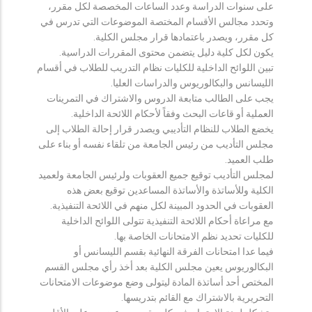
على سنوات الدراسة وعدد الساعات المخصصة لكل مقرر،
وتحدد مجالس الأقسام المختصة الموضوعات التي تدرس في
كل مقرر، ويصدر باعتمادها قرار مجلس الكلية.
يكون لكل كلية دليل يتضمن محتوى المقررات الدراسية.
تبين اللوائح الداخلية للكليات نظام التدريب للطلاب في أقسام
الليسانس والبكالوريوس والدراسات العليا.
يجب على الطالب متابعة الدروس والاشتراك في التمرينات
العملية أو قاعات البحث وفقاً لأحكام اللائحة الداخلية.
يخضع الطلاب للنظام التأديبي ويصدر قرار إحالة الطلاب إلى
مجلس التأديب من رئيس الجامعة من تلقاء نفسه أو بناء على
طلب العميد.
لمجلس التأديب توقيع جميع العقوبات ولرئيس الجامعة ولعميد
الكلية وللأساتذة والأساتذة المساعدين توقيع بعض هذه
العقوبات في الحدود المبينة لكل منهم في اللائحة التنفيذية.
مع مراعاة أحكام اللائحة التنفيذية تتولى اللوائح الداخلية
للكليات تحديد نظم الامتحانات الخاصة بها.
فيما عدا امتحانات الفرقة النهائية بقسم الليسانس أو
البكالوريوس يعين مجلس الكلية بعد أخذ رأي مجلس القسم
المختص أحد أساتذة المادة ليتولى وضع موضوعات الامتحانات
التحريرية بالاشتراك مع القائم بتدريسها.