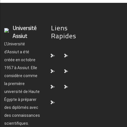
Liens
Université
Rapides
Assiut
L'Université
d'Assiut a été
">
">
créée en octobre
1957 à Assiut. Elle
">
">
considère comme
la première
">
">
université de Haute
Égypte à préparer
">
des diplômés avec
des connaissances
scientifiques.