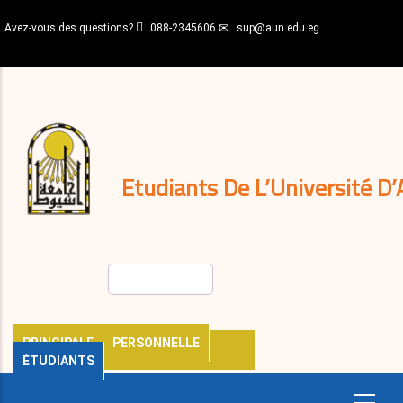
Aller
Avez-vous des questions?
088-2345606
sup@aun.edu.eg
au
contenu
N-
principal
Home
Règlements
&
décisions
Expatriés
Journal
Etudiants De L’Université D’
Rechercher
PRINCIPALE
PERSONNELLE
ÉTUDIANTS