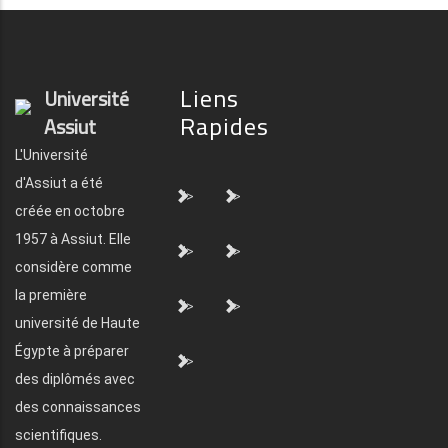
Liens
Université
Rapides
Assiut
L'Université
d'Assiut a été
">
">
créée en octobre
1957 à Assiut. Elle
">
">
considère comme
la première
">
">
université de Haute
Égypte à préparer
">
des diplômés avec
des connaissances
scientifiques.