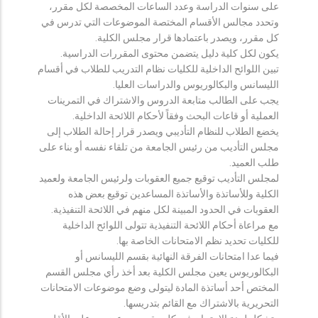
على سنوات الدراسة وعدد الساعات المخصصة لكل مقرر،
وتحدد مجالس الأقسام المختصة الموضوعات التي تدرس في
كل مقرر، ويصدر باعتمادها قرار مجلس الكلية.
يكون لكل كلية دليل يتضمن محتوى المقررات الدراسية.
تبين اللوائح الداخلية للكليات نظام التدريب للطلاب في أقسام
الليسانس والبكالوريوس والدراسات العليا.
يجب على الطالب متابعة الدروس والاشتراك في التمرينات
العملية أو قاعات البحث وفقاً لأحكام اللائحة الداخلية.
يخضع الطلاب للنظام التأديبي ويصدر قرار إحالة الطلاب إلى
مجلس التأديب من رئيس الجامعة من تلقاء نفسه أو بناء على
طلب العميد.
لمجلس التأديب توقيع جميع العقوبات ولرئيس الجامعة ولعميد
الكلية وللأساتذة والأساتذة المساعدين توقيع بعض هذه
العقوبات في الحدود المبينة لكل منهم في اللائحة التنفيذية.
مع مراعاة أحكام اللائحة التنفيذية تتولى اللوائح الداخلية
للكليات تحديد نظم الامتحانات الخاصة بها.
فيما عدا امتحانات الفرقة النهائية بقسم الليسانس أو
البكالوريوس يعين مجلس الكلية بعد أخذ رأي مجلس القسم
المختص أحد أساتذة المادة ليتولى وضع موضوعات الامتحانات
التحريرية بالاشتراك مع القائم بتدريسها.