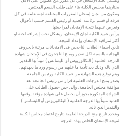
وتشكل لجنة الإمتحان في كل مقرر من عضوين على الأقل
يختارهما مجلس الكلية بناء على طلب القسم المختص.
وتتكون من لجان إمتحان المقررات المختلفة لجنة عامة في كل
فرقة او قسم برئاسة العميد او رئيس القسم حسب الأحوال
وتعرض عليهما نتيجة الإمتحان لمراجعتها.
يرأس عميد الكلية لجان الإمتحان، ويشكل تحت إشرافه لجنة او
أكثر لمراقبة الإمتحان وإعداد النتيجة.
تلعن اسماء الطلاب الناجحين فى الامتحانات مرتبة بالحروف
الهجائيه بالنسبة لكل تقدير ويمنح الناجحون في الإمتحان شهادة
الدرجة العلمية ( البكالوريوس أو الليسانس ) مبيناً بها التقدير
الذي ناله وذلك بعد تأدية ما عليهم من رسوم ورد ما بعهدتهم،
ويتم توقيع هذه الشهادة من عميد الكلية ورئيس الجامعة.
يصدر بمنح الدرجات العلمية قرار من رئيس الجامعة بعد
موافقة مجلس الجامعة، وإلى حين حصول الطالب على
الشهادة المذكورة يجوز أن يحصل على شهادة مؤقتة يوقعها
العميد مبيناً بها الدرجة العلمية ( البكالوريوس أو الليسانس )
والتقدير الذي ناله.
ويتحدد تاريخ منح الدرجة العلمية بتاريخ اعتماد مجلس الكلية
لنتيجة الإمتحان الخاص بهذه الدرجة.