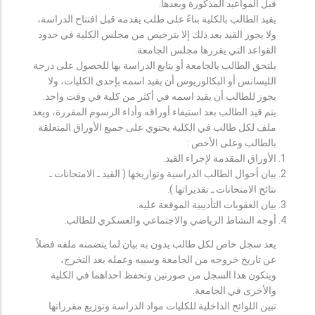
قبل المواعيد المذكورة وبعدها.
يقيد الطالب بالكلية بناءً على طلب يقدمه قبل افتتاح الدراسة،
ولا يجوز القيد بعد ذلك إلا بترخيص من مجلس الكلية في حدود
القواعد التي يقررها مجلس الجامعة.
يلتحق الطالب بالجامعة أو يتابع الدراسة بها للحصول على درجة
الليسانس أو البكالوريوس أن يقيد اسمه بإحدى الكليات، ولا
يجوز للطالب أن يقيد اسمه في أكثر من كلية في وقت واحد.
يتم قيد الطالب بعد استيفاء أوراقه وأداء الرسوم المقررة، ويعد
ملف لكل طالب في الكلية يحتوي على جميع الأوراق المتعلقة
بالطالب وعلى الأخص :
الأوراق المقدمة لإجراء القيد.
بيان أحوال الطالب الدراسية وتواريخها ( القيد ـ الامتحانات ـ
نتائح الامتحانات ـ تقديراتها ).
بيان العقوبات التأديبية الموقعة عليه.
أوجه النشاط الرياضي والاجتماعي والعسكري للطالب.
يعد سجل خاص لكل طالب يدون به بيان لما يتضمنه ملفه فضلاً
عن تاريخ خروجه من الجامعة وسببه وعمله بعد التخرج،
ويتكون هذا السجل من صورتين وتحفظ احداهما في الكلية
والأخرى في الجامعة.
تبين اللوائح الداخلية للكليات مواد الدراسة وتوزيع مقرراتها