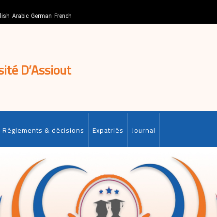
lish
Arabic
German
French
sité D’Assiout
Règlements & décisions
Expatriés
Journal