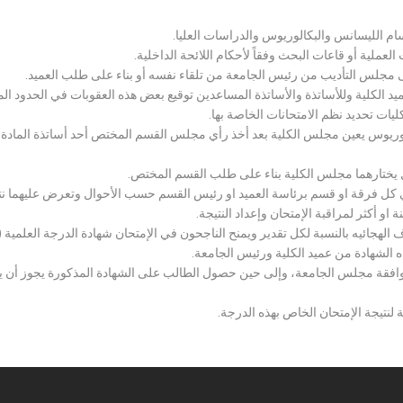
سام الليسانس والبكالوريوس والدراسات العليا.
ملية أو قاعات البحث وفقاً لأحكام اللائحة الداخلية.
لى مجلس التأديب من رئيس الجامعة من تلقاء نفسه أو بناء على طلب العميد.
 الكلية وللأساتذة والأساتذة المساعدين توقيع بعض هذه العقوبات في الحدود المبين
لكليات تحديد نظم الامتحانات الخاصة بها.
بكالوريوس يعين مجلس الكلية بعد أخذ رأي مجلس القسم المختص أحد أساتذة المادة
يختارهما مجلس الكلية بناء على طلب القسم المختص.
 كل فرقة او قسم برئاسة العميد او رئيس القسم حسب الأحوال وتعرض عليهما نتيج
و أكثر لمراقبة الإمتحان وإعداد النتيجة.
هجائيه بالنسبة لكل تقدير ويمنح الناجحون في الإمتحان شهادة الدرجة العلمية ( الب
ذه الشهادة من عميد الكلية ورئيس الجامعة.
افقة مجلس الجامعة، وإلى حين حصول الطالب على الشهادة المذكورة يجوز أن يحصل
 لنتيجة الإمتحان الخاص بهذه الدرجة.