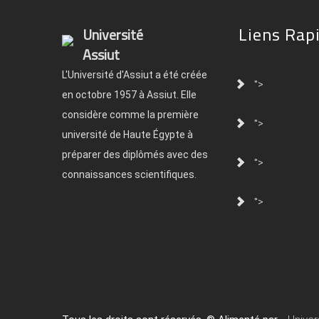
Liens Rap
Université
Assiut
L'Université d'Assiut a été créée
">
en octobre 1957 à Assiut. Elle
considère comme la première
">
université de Haute Égypte à
préparer des diplômés avec des
">
connaissances scientifiques.
">