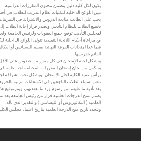
يكون لكل كلية دليل يتضمن محتوى المقررات الدراسية.
تبين اللوائح الداخلية للكليات نظام التدريب للطلاب في أق
يجب على الطالب متابعة الدروس والاشتراك في التمرينات الع
يخضع الطلاب للنظام التأديبي ويصدر قرار إحالة الطلاب إ
لمجلس التأديب توقيع جميع العقوبات ولرئيس الجامعة ولعميد
مع مراعاة أحكام اللائحة التنفيذية تتولى اللوائح الداخلية ل
فيما عدا امتحانات الفرقة النهائية بقسم الليسانس أو ال
القائم بتدريسها.
وتشكل لجنة الإمتحان في كل مقرر من عضوين على الأقل 
وتتكون من لجان إمتحان المقررات المختلفة لجنة عامة في
يرأس عميد الكلية لجان الإمتحان، ويشكل تحت إشرافه لجنة ا
تلعن اسماء الطلاب الناجحين فى الامتحانات مرتبة بالحروف ال
بعد تأدية ما عليهم من رسوم ورد ما بعهدتهم، ويتم توقيع ه
يصدر بمنح الدرجات العلمية قرار من رئيس الجامعة بعد مو
العلمية ( البكالوريوس أو الليسانس ) والتقدير الذي ناله.
ويتحدد تاريخ منح الدرجة العلمية بتاريخ اعتماد مجلس الكلية