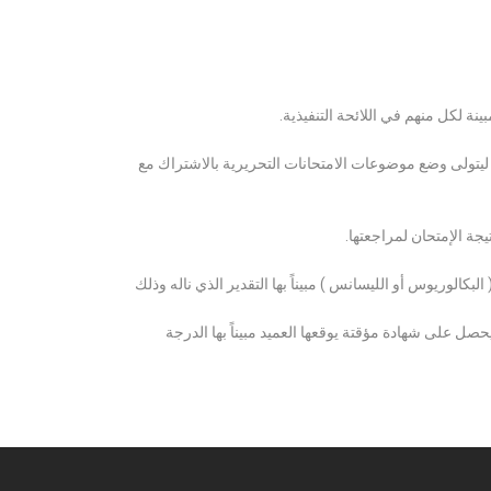
ة لكل منهم في اللائحة التنفيذية.
 ليتولى وضع موضوعات الامتحانات التحريرية بالاشتراك مع
ة الإمتحان لمراجعتها.
كالوريوس أو الليسانس ) مبيناً بها التقدير الذي ناله وذلك
 على شهادة مؤقتة يوقعها العميد مبيناً بها الدرجة