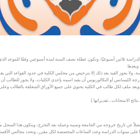
الدراسة ثلاثين أسبوعيًا، وتكون عطلة نصف السنة لمدة أسبوعين وفقًا للموعد ا
وبعدها.
اسة، ولا يجوز القيد بعد ذلك إلا بترخيص من مجلس الكلية في حدود القواعد التي ي
درجة الليسانس أو البكالوريوس أن يقيد اسمه بإحدى الكليات، ولا يجوز للطالب أن
، ويعد ملف لكل طالب في الكلية يحتوي على جميع الأوراق المتعلقة بالطالب وعلى
تائح الامتحانات ـ تقديراتها ).
لاً عن تاريخ خروجه من الجامعة وسببه وعمله بعد التخرج، ويتكون هذا السجل م
رراتها على سنوات الدراسة وعدد الساعات المخصصة لكل مقرر، وتحدد مجالس الأ