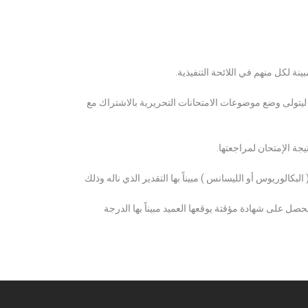
ة لكل منهم في اللائحة التنفيذية.
 ليتولى وضع موضوعات الامتحانات التحريرية بالاشتراك مع
ة الإمتحان لمراجعتها.
كالوريوس أو الليسانس ) مبيناً بها التقدير الذي ناله وذلك
 على شهادة مؤقتة يوقعها العميد مبيناً بها الدرجة