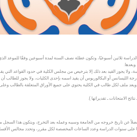
الدراسة ثلاثين أسبوعيًا، وتكون عطلة نصف السنة لمدة أسبوعين وفقًا للموعد ا
وبعدها.
اسة، ولا يجوز القيد بعد ذلك إلا بترخيص من مجلس الكلية في حدود القواعد التي ي
درجة الليسانس أو البكالوريوس أن يقيد اسمه بإحدى الكليات، ولا يجوز للطالب أن
، ويعد ملف لكل طالب في الكلية يحتوي على جميع الأوراق المتعلقة بالطالب وعلى
تائح الامتحانات ـ تقديراتها ).
لاً عن تاريخ خروجه من الجامعة وسببه وعمله بعد التخرج، ويتكون هذا السجل م
رراتها على سنوات الدراسة وعدد الساعات المخصصة لكل مقرر، وتحدد مجالس الأ