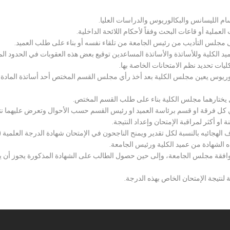
سام الليسانس والبكالوريوس والدراسات العليا.
ملية أو قاعات البحث وفقاً لأحكام اللائحة الداخلية.
لى مجلس التأديب من رئيس الجامعة من تلقاء نفسه أو بناء على طلب العميد.
 الكلية وللأساتذة والأساتذة المساعدين توقيع بعض هذه العقوبات في الحدود المبين
لكليات تحديد نظم الامتحانات الخاصة بها.
بكالوريوس يعين مجلس الكلية بعد أخذ رأي مجلس القسم المختص أحد أساتذة المادة
يختارهما مجلس الكلية بناء على طلب القسم المختص.
 كل فرقة او قسم برئاسة العميد او رئيس القسم حسب الأحوال وتعرض عليهما نتيج
و أكثر لمراقبة الإمتحان وإعداد النتيجة.
هجائيه بالنسبة لكل تقدير ويمنح الناجحون في الإمتحان شهادة الدرجة العلمية ( الب
ذه الشهادة من عميد الكلية ورئيس الجامعة.
افقة مجلس الجامعة، وإلى حين حصول الطالب على الشهادة المذكورة يجوز أن يحصل
 لنتيجة الإمتحان الخاص بهذه الدرجة.