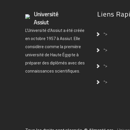
Liens Rap
Université
Assiut
L'Université d'Assiut a été créée
">
en octobre 1957 à Assiut. Elle
considère comme la première
">
université de Haute Égypte à
préparer des diplômés avec des
">
connaissances scientifiques.
">