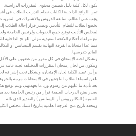
يكون لكل كلية دليل يتضمن محتوى المقررات الدراسية.
تبين اللوائح الداخلية للكليات نظام التدريب للطلاب في أق
يجب على الطالب متابعة الدروس والاشتراك في التمرينات الع
يخضع الطلاب للنظام التأديبي ويصدر قرار إحالة الطلاب إ
لمجلس التأديب توقيع جميع العقوبات ولرئيس الجامعة ولعميد
مع مراعاة أحكام اللائحة التنفيذية تتولى اللوائح الداخلية ل
فيما عدا امتحانات الفرقة النهائية بقسم الليسانس أو ال
القائم بتدريسها.
وتشكل لجنة الإمتحان في كل مقرر من عضوين على الأقل 
وتتكون من لجان إمتحان المقررات المختلفة لجنة عامة في
يرأس عميد الكلية لجان الإمتحان، ويشكل تحت إشرافه لجنة ا
تلعن اسماء الطلاب الناجحين فى الامتحانات مرتبة بالحروف ال
بعد تأدية ما عليهم من رسوم ورد ما بعهدتهم، ويتم توقيع ه
يصدر بمنح الدرجات العلمية قرار من رئيس الجامعة بعد مو
العلمية ( البكالوريوس أو الليسانس ) والتقدير الذي ناله.
ويتحدد تاريخ منح الدرجة العلمية بتاريخ اعتماد مجلس الكلية