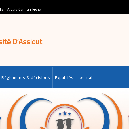
lish
Arabic
German
French
sité D’Assiout
Règlements & décisions
Expatriés
Journal