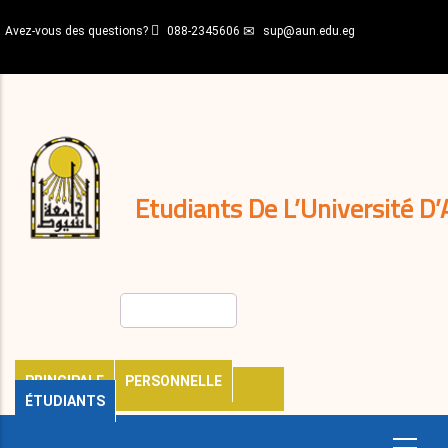
Aller
Avez-vous des questions?
088-2345606
sup@aun.edu.eg
au
contenu
N-
principal
Home
Règlements
&
décisions
Expatriés
Journal
Etudiants De L’Université D’
Rechercher
PRINCIPALE
PERSONNELLE
ÉTUDIANTS