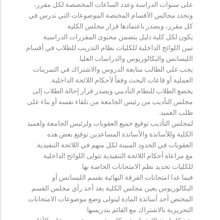
على سنوات الدراسة وعدد الساعات المخصصة لكل مقرر،
وتحدد مجالس الأقسام المختصة الموضوعات التي تدرس في
كل مقرر، ويصدر باعتمادها قرار مجلس الكلية.
يكون لكل كلية دليل يتضمن محتوى المقررات الدراسية.
تبين اللوائح الداخلية للكليات نظام التدريب للطلاب في أقسام
الليسانس والبكالوريوس والدراسات العليا.
يجب على الطالب متابعة الدروس والاشتراك في التمرينات
العملية أو قاعات البحث وفقاً لأحكام اللائحة الداخلية.
يخضع الطلاب للنظام التأديبي ويصدر قرار إحالة الطلاب إلى
مجلس التأديب من رئيس الجامعة من تلقاء نفسه أو بناء على
طلب العميد.
لمجلس التأديب توقيع جميع العقوبات ولرئيس الجامعة ولعميد
الكلية وللأساتذة والأساتذة المساعدين توقيع بعض هذه
العقوبات في الحدود المبينة لكل منهم في اللائحة التنفيذية.
مع مراعاة أحكام اللائحة التنفيذية تتولى اللوائح الداخلية
للكليات تحديد نظم الامتحانات الخاصة بها.
فيما عدا امتحانات الفرقة النهائية بقسم الليسانس أو
البكالوريوس يعين مجلس الكلية بعد أخذ رأي مجلس القسم
المختص أحد أساتذة المادة ليتولى وضع موضوعات الامتحانات
التحريرية بالاشتراك مع القائم بتدريسها.