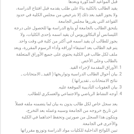
قبل المواعيد المذكورة وبعدها.
يقيد الطالب بالكلية بناءً على طلب يقدمه قبل افتتاح الدراسة،
ولا يجوز القيد بعد ذلك إلا بترخيص من مجلس الكلية في حدود
القواعد التي يقررها مجلس الجامعة.
يلتحق الطالب بالجامعة أو يتابع الدراسة بها للحصول على درجة
الليسانس أو البكالوريوس أن يقيد اسمه بإحدى الكليات، ولا
يجوز للطالب أن يقيد اسمه في أكثر من كلية في وقت واحد.
يتم قيد الطالب بعد استيفاء أوراقه وأداء الرسوم المقررة، ويعد
ملف لكل طالب في الكلية يحتوي على جميع الأوراق المتعلقة
بالطالب وعلى الأخص :
الأوراق المقدمة لإجراء القيد.
بيان أحوال الطالب الدراسية وتواريخها ( القيد ـ الامتحانات ـ
نتائح الامتحانات ـ تقديراتها ).
بيان العقوبات التأديبية الموقعة عليه.
أوجه النشاط الرياضي والاجتماعي والعسكري للطالب.
يعد سجل خاص لكل طالب يدون به بيان لما يتضمنه ملفه فضلاً
عن تاريخ خروجه من الجامعة وسببه وعمله بعد التخرج،
ويتكون هذا السجل من صورتين وتحفظ احداهما في الكلية
والأخرى في الجامعة.
تبين اللوائح الداخلية للكليات مواد الدراسة وتوزيع مقرراتها