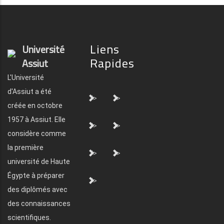
Liens
Université
Rapides
Assiut
L'Université
d'Assiut a été
">
">
créée en octobre
1957 à Assiut. Elle
">
">
considère comme
la première
">
">
université de Haute
Égypte à préparer
">
des diplômés avec
des connaissances
scientifiques.