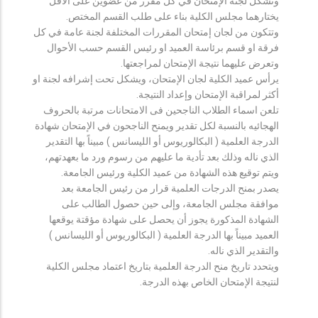
وتشكل لجنة الإمتحان في كل مقرر من عضوين على الأقل
يختارهما مجلس الكلية بناء على طلب القسم المختص.
وتتكون من لجان إمتحان المقررات المختلفة لجنة عامة في كل
فرقة او قسم برئاسة العميد او رئيس القسم حسب الأحوال
وتعرض عليهما نتيجة الإمتحان لمراجعتها.
يرأس عميد الكلية لجان الإمتحان، ويشكل تحت إشرافه لجنة او
أكثر لمراقبة الإمتحان وإعداد النتيجة.
تلعن اسماء الطلاب الناجحين فى الامتحانات مرتبة بالحروف
الهجائيه بالنسبة لكل تقدير ويمنح الناجحون في الإمتحان شهادة
الدرجة العلمية ( البكالوريوس أو الليسانس ) مبيناً بها التقدير
الذي ناله وذلك بعد تأدية ما عليهم من رسوم ورد ما بعهدتهم،
ويتم توقيع هذه الشهادة من عميد الكلية ورئيس الجامعة.
يصدر بمنح الدرجات العلمية قرار من رئيس الجامعة بعد
موافقة مجلس الجامعة، وإلى حين حصول الطالب على
الشهادة المذكورة يجوز أن يحصل على شهادة مؤقتة يوقعها
العميد مبيناً بها الدرجة العلمية ( البكالوريوس أو الليسانس )
والتقدير الذي ناله.
ويتحدد تاريخ منح الدرجة العلمية بتاريخ اعتماد مجلس الكلية
لنتيجة الإمتحان الخاص بهذه الدرجة.