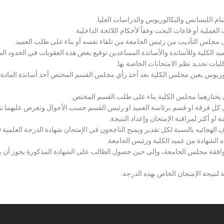
سام الليسانس والبكالوريوس والدراسات العليا.
ملية أو قاعات البحث وفقاً لأحكام اللائحة الداخلية.
لى مجلس التأديب من رئيس الجامعة من تلقاء نفسه أو بناء على طلب العميد.
 الكلية وللأساتذة والأساتذة المساعدين توقيع بعض هذه العقوبات في الحدود المبين
لكليات تحديد نظم الامتحانات الخاصة بها.
بكالوريوس يعين مجلس الكلية بعد أخذ رأي مجلس القسم المختص أحد أساتذة المادة
يختارهما مجلس الكلية بناء على طلب القسم المختص.
 كل فرقة او قسم برئاسة العميد او رئيس القسم حسب الأحوال وتعرض عليهما نتيج
و أكثر لمراقبة الإمتحان وإعداد النتيجة.
هجائيه بالنسبة لكل تقدير ويمنح الناجحون في الإمتحان شهادة الدرجة العلمية ( الب
ذه الشهادة من عميد الكلية ورئيس الجامعة.
افقة مجلس الجامعة، وإلى حين حصول الطالب على الشهادة المذكورة يجوز أن يحصل
 لنتيجة الإمتحان الخاص بهذه الدرجة.