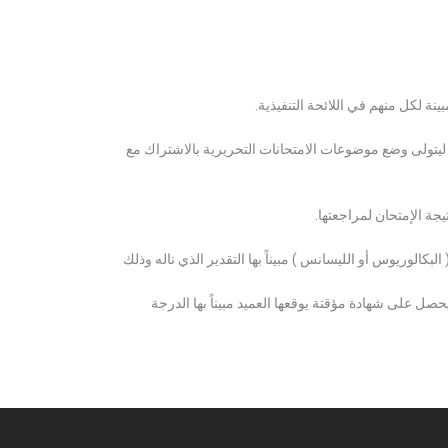
ة لكل منهم في اللائحة التنفيذية.
 ليتولى وضع موضوعات الامتحانات التحريرية بالاشتراك مع
ة الإمتحان لمراجعتها.
كالوريوس أو الليسانس ) مبيناً بها التقدير الذي ناله وذلك
 على شهادة مؤقتة يوقعها العميد مبيناً بها الدرجة