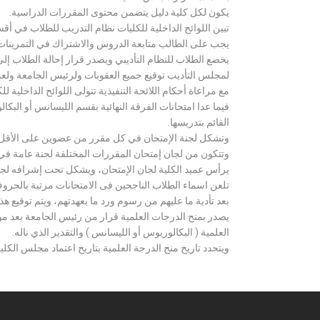
يكون لكل كلية دليل يتضمن محتوى المقررات الدراسية.
تبين اللوائح الداخلية للكليات نظام التدريب للطلاب في أق
يجب على الطالب متابعة الدروس والاشتراك في التمرينات الع
يخضع الطلاب للنظام التأديبي ويصدر قرار إحالة الطلاب إ
لمجلس التأديب توقيع جميع العقوبات ولرئيس الجامعة ولعميد
مع مراعاة أحكام اللائحة التنفيذية تتولى اللوائح الداخلية ل
فيما عدا امتحانات الفرقة النهائية بقسم الليسانس أو ال
القائم بتدريسها.
وتشكل لجنة الإمتحان في كل مقرر من عضوين على الأقل 
وتتكون من لجان إمتحان المقررات المختلفة لجنة عامة في
يرأس عميد الكلية لجان الإمتحان، ويشكل تحت إشرافه لجنة ا
تلعن اسماء الطلاب الناجحين فى الامتحانات مرتبة بالحروف ال
بعد تأدية ما عليهم من رسوم ورد ما بعهدتهم، ويتم توقيع ه
يصدر بمنح الدرجات العلمية قرار من رئيس الجامعة بعد مو
العلمية ( البكالوريوس أو الليسانس ) والتقدير الذي ناله.
ويتحدد تاريخ منح الدرجة العلمية بتاريخ اعتماد مجلس الكلية