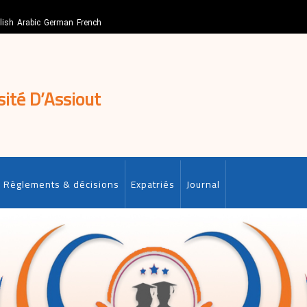
lish
Arabic
German
French
sité D’Assiout
Règlements & décisions
Expatriés
Journal