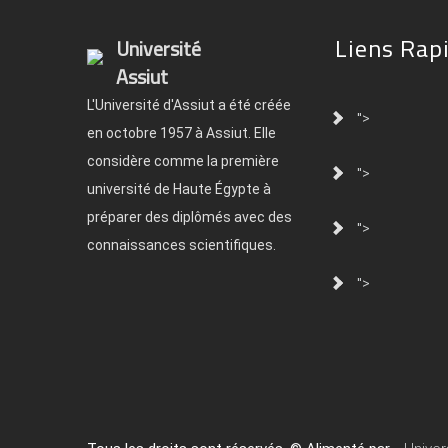
Liens Rap
Université
Assiut
L'Université d'Assiut a été créée
">
en octobre 1957 à Assiut. Elle
considère comme la première
">
université de Haute Égypte à
préparer des diplômés avec des
">
connaissances scientifiques.
">