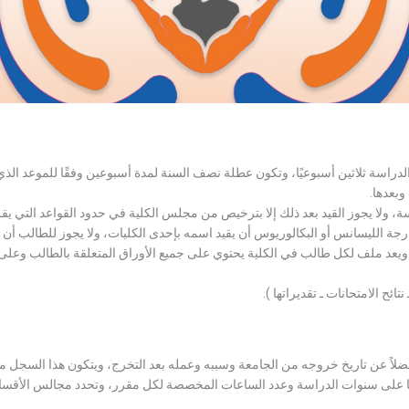
الدراسة ثلاثين أسبوعيًا، وتكون عطلة نصف السنة لمدة أسبوعين وفقًا للموعد ا
وبعدها.
اسة، ولا يجوز القيد بعد ذلك إلا بترخيص من مجلس الكلية في حدود القواعد التي ي
درجة الليسانس أو البكالوريوس أن يقيد اسمه بإحدى الكليات، ولا يجوز للطالب أن
، ويعد ملف لكل طالب في الكلية يحتوي على جميع الأوراق المتعلقة بالطالب وعلى
تائح الامتحانات ـ تقديراتها ).
لاً عن تاريخ خروجه من الجامعة وسببه وعمله بعد التخرج، ويتكون هذا السجل م
رراتها على سنوات الدراسة وعدد الساعات المخصصة لكل مقرر، وتحدد مجالس الأ