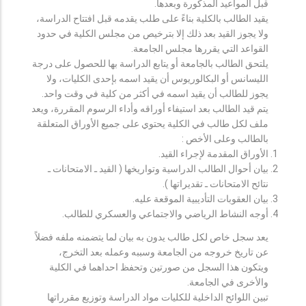
قبل المواعيد المذكورة وبعدها.
يقيد الطالب بالكلية بناءً على طلب يقدمه قبل افتتاح الدراسة،
ولا يجوز القيد بعد ذلك إلا بترخيص من مجلس الكلية في حدود
القواعد التي يقررها مجلس الجامعة.
يلتحق الطالب بالجامعة أو يتابع الدراسة بها للحصول على درجة
الليسانس أو البكالوريوس أن يقيد اسمه بإحدى الكليات، ولا
يجوز للطالب أن يقيد اسمه في أكثر من كلية في وقت واحد.
يتم قيد الطالب بعد استيفاء أوراقه وأداء الرسوم المقررة، ويعد
ملف لكل طالب في الكلية يحتوي على جميع الأوراق المتعلقة
بالطالب وعلى الأخص :
الأوراق المقدمة لإجراء القيد.
بيان أحوال الطالب الدراسية وتواريخها ( القيد ـ الامتحانات ـ
نتائح الامتحانات ـ تقديراتها ).
بيان العقوبات التأديبية الموقعة عليه.
أوجه النشاط الرياضي والاجتماعي والعسكري للطالب.
يعد سجل خاص لكل طالب يدون به بيان لما يتضمنه ملفه فضلاً
عن تاريخ خروجه من الجامعة وسببه وعمله بعد التخرج،
ويتكون هذا السجل من صورتين وتحفظ احداهما في الكلية
والأخرى في الجامعة.
تبين اللوائح الداخلية للكليات مواد الدراسة وتوزيع مقرراتها