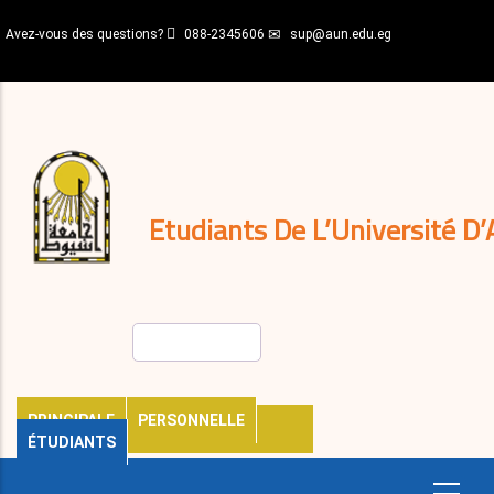
Aller
Avez-vous des questions?
088-2345606
sup@aun.edu.eg
au
contenu
N-
principal
Home
Règlements
&
décisions
Expatriés
Journal
Etudiants De L’Université D’
Rechercher
PRINCIPALE
PERSONNELLE
ÉTUDIANTS