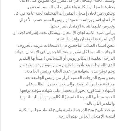
وتشكل لجنة الإمتحان في كل مقرر من عضوين على الأقل
يختارهما مجلس الكلية بناء على طلب القسم المختص.
وتتكون من لجان إمتحان المقررات المختلفة لجنة عامة في كل
فرقة او قسم برئاسة العميد او رئيس القسم حسب الأحوال
وتعرض عليهما نتيجة الإمتحان لمراجعتها.
يرأس عميد الكلية لجان الإمتحان، ويشكل تحت إشرافه لجنة او
أكثر لمراقبة الإمتحان وإعداد النتيجة.
تلعن اسماء الطلاب الناجحين فى الامتحانات مرتبة بالحروف
الهجائيه بالنسبة لكل تقدير ويمنح الناجحون في الإمتحان شهادة
الدرجة العلمية ( البكالوريوس أو الليسانس ) مبيناً بها التقدير
الذي ناله وذلك بعد تأدية ما عليهم من رسوم ورد ما بعهدتهم،
ويتم توقيع هذه الشهادة من عميد الكلية ورئيس الجامعة.
يصدر بمنح الدرجات العلمية قرار من رئيس الجامعة بعد
موافقة مجلس الجامعة، وإلى حين حصول الطالب على
الشهادة المذكورة يجوز أن يحصل على شهادة مؤقتة يوقعها
العميد مبيناً بها الدرجة العلمية ( البكالوريوس أو الليسانس )
والتقدير الذي ناله.
ويتحدد تاريخ منح الدرجة العلمية بتاريخ اعتماد مجلس الكلية
لنتيجة الإمتحان الخاص بهذه الدرجة.