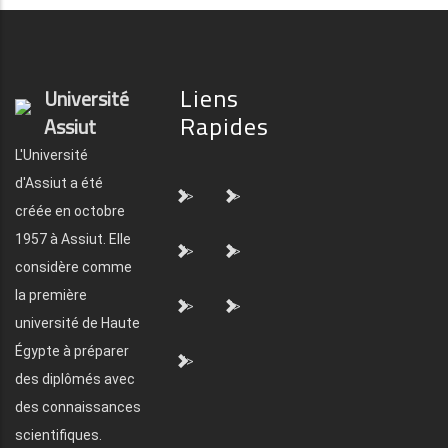
Liens
Université
Rapides
Assiut
L'Université
d'Assiut a été
">
">
créée en octobre
1957 à Assiut. Elle
">
">
considère comme
la première
">
">
université de Haute
Égypte à préparer
">
des diplômés avec
des connaissances
scientifiques.