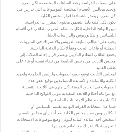
على سنوات الدراسة وعدد الساعات المخصصة لكل مقرر،
وتحدد مجالس الأقسام المختصة الموضوعات التي تدرس في
كل مقرر، ويصدر باعتمادها قرار مجلس الكلية.
يكون لكل كلية دليل يتضمن محتوى المقررات الدراسية.
تبين اللوائح الداخلية للكليات نظام التدريب للطلاب في أقسام
الليسانس والبكالوريوس والدراسات العليا.
يجب على الطالب متابعة الدروس والاشتراك في التمرينات
العملية أو قاعات البحث وفقاً لأحكام اللائحة الداخلية.
يخضع الطلاب للنظام التأديبي ويصدر قرار إحالة الطلاب إلى
مجلس التأديب من رئيس الجامعة من تلقاء نفسه أو بناء على
طلب العميد.
لمجلس التأديب توقيع جميع العقوبات ولرئيس الجامعة ولعميد
الكلية وللأساتذة والأساتذة المساعدين توقيع بعض هذه
العقوبات في الحدود المبينة لكل منهم في اللائحة التنفيذية.
مع مراعاة أحكام اللائحة التنفيذية تتولى اللوائح الداخلية
للكليات تحديد نظم الامتحانات الخاصة بها.
فيما عدا امتحانات الفرقة النهائية بقسم الليسانس أو
البكالوريوس يعين مجلس الكلية بعد أخذ رأي مجلس القسم
المختص أحد أساتذة المادة ليتولى وضع موضوعات الامتحانات
التحريرية بالاشتراك مع القائم بتدريسها.