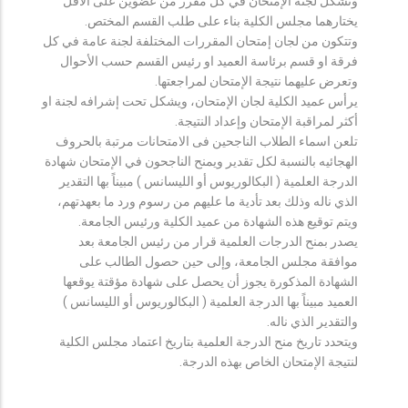
وتشكل لجنة الإمتحان في كل مقرر من عضوين على الأقل
يختارهما مجلس الكلية بناء على طلب القسم المختص.
وتتكون من لجان إمتحان المقررات المختلفة لجنة عامة في كل
فرقة او قسم برئاسة العميد او رئيس القسم حسب الأحوال
وتعرض عليهما نتيجة الإمتحان لمراجعتها.
يرأس عميد الكلية لجان الإمتحان، ويشكل تحت إشرافه لجنة او
أكثر لمراقبة الإمتحان وإعداد النتيجة.
تلعن اسماء الطلاب الناجحين فى الامتحانات مرتبة بالحروف
الهجائيه بالنسبة لكل تقدير ويمنح الناجحون في الإمتحان شهادة
الدرجة العلمية ( البكالوريوس أو الليسانس ) مبيناً بها التقدير
الذي ناله وذلك بعد تأدية ما عليهم من رسوم ورد ما بعهدتهم،
ويتم توقيع هذه الشهادة من عميد الكلية ورئيس الجامعة.
يصدر بمنح الدرجات العلمية قرار من رئيس الجامعة بعد
موافقة مجلس الجامعة، وإلى حين حصول الطالب على
الشهادة المذكورة يجوز أن يحصل على شهادة مؤقتة يوقعها
العميد مبيناً بها الدرجة العلمية ( البكالوريوس أو الليسانس )
والتقدير الذي ناله.
ويتحدد تاريخ منح الدرجة العلمية بتاريخ اعتماد مجلس الكلية
لنتيجة الإمتحان الخاص بهذه الدرجة.