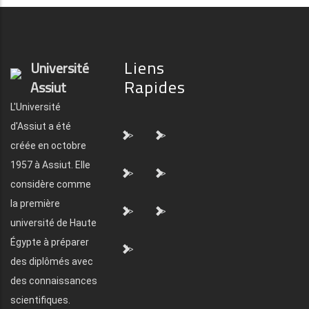
Liens
Université
Rapides
Assiut
L'Université
d'Assiut a été
">
">
créée en octobre
1957 à Assiut. Elle
">
">
considère comme
la première
">
">
université de Haute
Égypte à préparer
">
des diplômés avec
des connaissances
scientifiques.