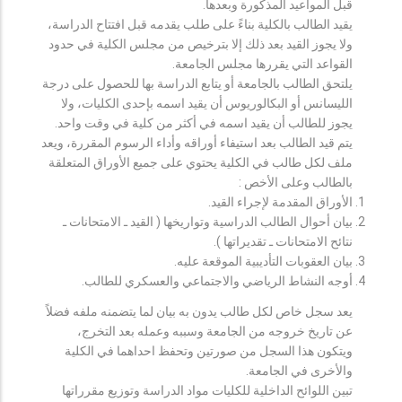
قبل المواعيد المذكورة وبعدها.
يقيد الطالب بالكلية بناءً على طلب يقدمه قبل افتتاح الدراسة،
ولا يجوز القيد بعد ذلك إلا بترخيص من مجلس الكلية في حدود
القواعد التي يقررها مجلس الجامعة.
يلتحق الطالب بالجامعة أو يتابع الدراسة بها للحصول على درجة
الليسانس أو البكالوريوس أن يقيد اسمه بإحدى الكليات، ولا
يجوز للطالب أن يقيد اسمه في أكثر من كلية في وقت واحد.
يتم قيد الطالب بعد استيفاء أوراقه وأداء الرسوم المقررة، ويعد
ملف لكل طالب في الكلية يحتوي على جميع الأوراق المتعلقة
بالطالب وعلى الأخص :
الأوراق المقدمة لإجراء القيد.
بيان أحوال الطالب الدراسية وتواريخها ( القيد ـ الامتحانات ـ
نتائح الامتحانات ـ تقديراتها ).
بيان العقوبات التأديبية الموقعة عليه.
أوجه النشاط الرياضي والاجتماعي والعسكري للطالب.
يعد سجل خاص لكل طالب يدون به بيان لما يتضمنه ملفه فضلاً
عن تاريخ خروجه من الجامعة وسببه وعمله بعد التخرج،
ويتكون هذا السجل من صورتين وتحفظ احداهما في الكلية
والأخرى في الجامعة.
تبين اللوائح الداخلية للكليات مواد الدراسة وتوزيع مقرراتها