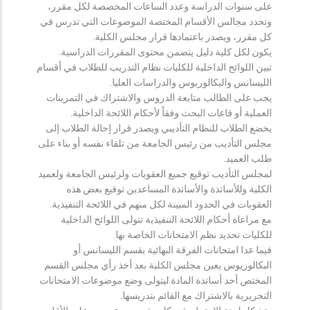
على سنوات الدراسة وعدد الساعات المخصصة لكل مقرر،
وتحدد مجالس الأقسام المختصة الموضوعات التي تدرس في
كل مقرر، ويصدر باعتمادها قرار مجلس الكلية.
يكون لكل كلية دليل يتضمن محتوى المقررات الدراسية.
تبين اللوائح الداخلية للكليات نظام التدريب للطلاب في أقسام
الليسانس والبكالوريوس والدراسات العليا.
يجب على الطالب متابعة الدروس والاشتراك في التمرينات
العملية أو قاعات البحث وفقاً لأحكام اللائحة الداخلية.
يخضع الطلاب للنظام التأديبي ويصدر قرار إحالة الطلاب إلى
مجلس التأديب من رئيس الجامعة من تلقاء نفسه أو بناء على
طلب العميد.
لمجلس التأديب توقيع جميع العقوبات ولرئيس الجامعة ولعميد
الكلية وللأساتذة والأساتذة المساعدين توقيع بعض هذه
العقوبات في الحدود المبينة لكل منهم في اللائحة التنفيذية.
مع مراعاة أحكام اللائحة التنفيذية تتولى اللوائح الداخلية
للكليات تحديد نظم الامتحانات الخاصة بها.
فيما عدا امتحانات الفرقة النهائية بقسم الليسانس أو
البكالوريوس يعين مجلس الكلية بعد أخذ رأي مجلس القسم
المختص أحد أساتذة المادة ليتولى وضع موضوعات الامتحانات
التحريرية بالاشتراك مع القائم بتدريسها.