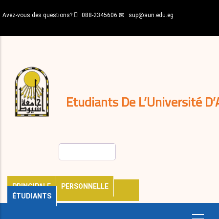
Aller
Avez-vous des questions?
088-2345606
sup@aun.edu.eg
au
contenu
N-
principal
Home
Règlements
&
décisions
Expatriés
Journal
Etudiants De L’Université D’
Rechercher
PRINCIPALE
PERSONNELLE
ÉTUDIANTS