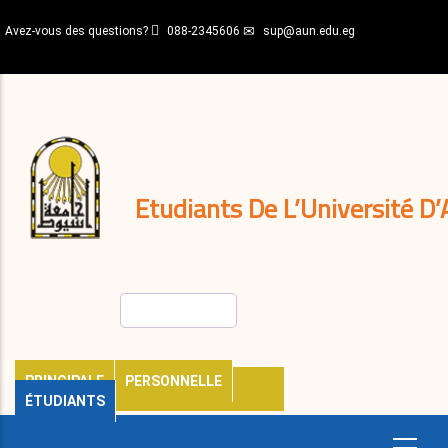
Aller
Avez-vous des questions?
088-2345606
sup@aun.edu.eg
au
contenu
N-
principal
Home
Règlements
&
décisions
Expatriés
Journal
Etudiants De L’Université D’
Rechercher
PRINCIPALE
PERSONNELLE
ÉTUDIANTS