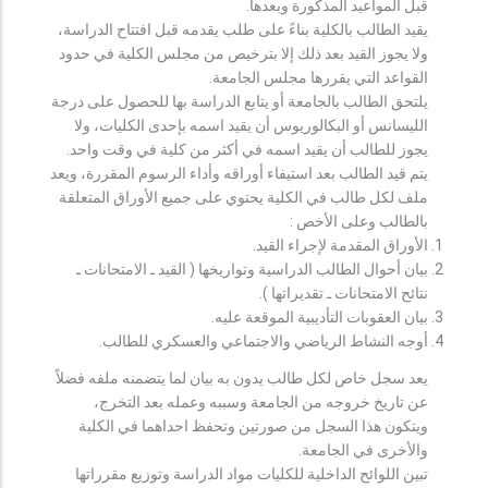
قبل المواعيد المذكورة وبعدها.
يقيد الطالب بالكلية بناءً على طلب يقدمه قبل افتتاح الدراسة،
ولا يجوز القيد بعد ذلك إلا بترخيص من مجلس الكلية في حدود
القواعد التي يقررها مجلس الجامعة.
يلتحق الطالب بالجامعة أو يتابع الدراسة بها للحصول على درجة
الليسانس أو البكالوريوس أن يقيد اسمه بإحدى الكليات، ولا
يجوز للطالب أن يقيد اسمه في أكثر من كلية في وقت واحد.
يتم قيد الطالب بعد استيفاء أوراقه وأداء الرسوم المقررة، ويعد
ملف لكل طالب في الكلية يحتوي على جميع الأوراق المتعلقة
بالطالب وعلى الأخص :
الأوراق المقدمة لإجراء القيد.
بيان أحوال الطالب الدراسية وتواريخها ( القيد ـ الامتحانات ـ
نتائح الامتحانات ـ تقديراتها ).
بيان العقوبات التأديبية الموقعة عليه.
أوجه النشاط الرياضي والاجتماعي والعسكري للطالب.
يعد سجل خاص لكل طالب يدون به بيان لما يتضمنه ملفه فضلاً
عن تاريخ خروجه من الجامعة وسببه وعمله بعد التخرج،
ويتكون هذا السجل من صورتين وتحفظ احداهما في الكلية
والأخرى في الجامعة.
تبين اللوائح الداخلية للكليات مواد الدراسة وتوزيع مقرراتها