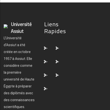
Liens
Université
Rapides
Assiut
L'Université
d'Assiut a été
">
">
créée en octobre
1957 à Assiut. Elle
">
">
considère comme
la première
">
">
université de Haute
Égypte à préparer
">
des diplômés avec
des connaissances
scientifiques.