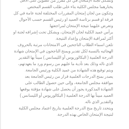
وتشكل لجنة الإمتحان في كل مقرر من عضوين على الأقل
يختارهما مجلس الكلية بناء على طلب القسم المختص.
وتتكون من لجان إمتحان المقررات المختلفة لجنة عامة في كل
فرقة او قسم برئاسة العميد او رئيس القسم حسب الأحوال
وتعرض عليهما نتيجة الإمتحان لمراجعتها.
يرأس عميد الكلية لجان الإمتحان، ويشكل تحت إشرافه لجنة او
أكثر لمراقبة الإمتحان وإعداد النتيجة.
تلعن اسماء الطلاب الناجحين فى الامتحانات مرتبة بالحروف
الهجائيه بالنسبة لكل تقدير ويمنح الناجحون في الإمتحان شهادة
الدرجة العلمية ( البكالوريوس أو الليسانس ) مبيناً بها التقدير
الذي ناله وذلك بعد تأدية ما عليهم من رسوم ورد ما بعهدتهم،
ويتم توقيع هذه الشهادة من عميد الكلية ورئيس الجامعة.
يصدر بمنح الدرجات العلمية قرار من رئيس الجامعة بعد
موافقة مجلس الجامعة، وإلى حين حصول الطالب على
الشهادة المذكورة يجوز أن يحصل على شهادة مؤقتة يوقعها
العميد مبيناً بها الدرجة العلمية ( البكالوريوس أو الليسانس )
والتقدير الذي ناله.
ويتحدد تاريخ منح الدرجة العلمية بتاريخ اعتماد مجلس الكلية
لنتيجة الإمتحان الخاص بهذه الدرجة.