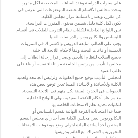
على سنوات الدراسة وعدد الساعات المخصصة لكل مقرر،
وتحدد مجالس الأقسام المختصة الموضوعات التي تدرس في
كل مقرر، ويصدر باعتمادها قرار مجلس الكلية.
يكون لكل كلية دليل يتضمن محتوى المقررات الدراسية.
تبين اللوائح الداخلية للكليات نظام التدريب للطلاب في أقسام
الليسانس والبكالوريوس والدراسات العليا.
يجب على الطالب متابعة الدروس والاشتراك في التمرينات
العملية أو قاعات البحث وفقاً لأحكام اللائحة الداخلية.
يخضع الطلاب للنظام التأديبي ويصدر قرار إحالة الطلاب إلى
مجلس التأديب من رئيس الجامعة من تلقاء نفسه أو بناء على
طلب العميد.
لمجلس التأديب توقيع جميع العقوبات ولرئيس الجامعة ولعميد
الكلية وللأساتذة والأساتذة المساعدين توقيع بعض هذه
العقوبات في الحدود المبينة لكل منهم في اللائحة التنفيذية.
مع مراعاة أحكام اللائحة التنفيذية تتولى اللوائح الداخلية
للكليات تحديد نظم الامتحانات الخاصة بها.
فيما عدا امتحانات الفرقة النهائية بقسم الليسانس أو
البكالوريوس يعين مجلس الكلية بعد أخذ رأي مجلس القسم
المختص أحد أساتذة المادة ليتولى وضع موضوعات الامتحانات
التحريرية بالاشتراك مع القائم بتدريسها.