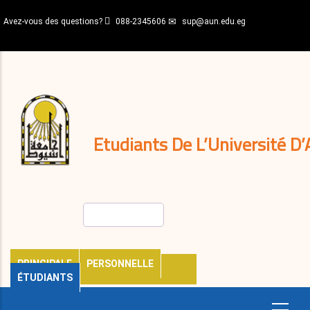
Aller
Avez-vous des questions?
088-2345606
sup@aun.edu.eg
au
contenu
N-
principal
Home
Règlements
&
décisions
Expatriés
Journal
Etudiants De L’Université D’
Rechercher
PRINCIPALE
PERSONNELLE
ÉTUDIANTS