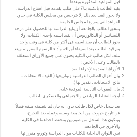
قبل المواعيد المذكورة وبعدها.
يقيد الطالب بالكلية بناءً على طلب يقدمه قبل افتتاح الدراسة،
ولا يجوز القيد بعد ذلك إلا بترخيص من مجلس الكلية في حدود
القواعد التي يقررها مجلس الجامعة.
يلتحق الطالب بالجامعة أو يتابع الدراسة بها للحصول على درجة
الليسانس أو البكالوريوس أن يقيد اسمه بإحدى الكليات، ولا
يجوز للطالب أن يقيد اسمه في أكثر من كلية في وقت واحد.
يتم قيد الطالب بعد استيفاء أوراقه وأداء الرسوم المقررة، ويعد
ملف لكل طالب في الكلية يحتوي على جميع الأوراق المتعلقة
بالطالب وعلى الأخص :
الأوراق المقدمة لإجراء القيد.
بيان أحوال الطالب الدراسية وتواريخها ( القيد ـ الامتحانات ـ
نتائح الامتحانات ـ تقديراتها ).
بيان العقوبات التأديبية الموقعة عليه.
أوجه النشاط الرياضي والاجتماعي والعسكري للطالب.
يعد سجل خاص لكل طالب يدون به بيان لما يتضمنه ملفه فضلاً
عن تاريخ خروجه من الجامعة وسببه وعمله بعد التخرج،
ويتكون هذا السجل من صورتين وتحفظ احداهما في الكلية
والأخرى في الجامعة.
تبين اللوائح الداخلية للكليات مواد الدراسة وتوزيع مقرراتها