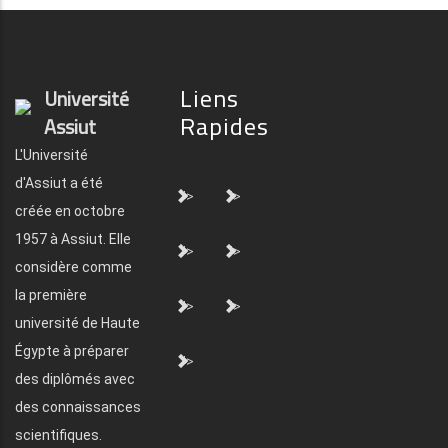
Liens
Université
Rapides
Assiut
L'Université
d'Assiut a été
">
">
créée en octobre
1957 à Assiut. Elle
">
">
considère comme
la première
">
">
université de Haute
Égypte à préparer
">
des diplômés avec
des connaissances
scientifiques.