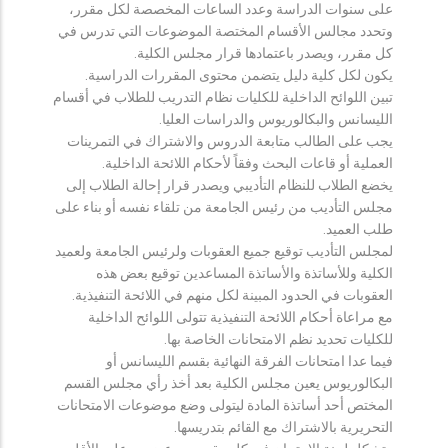
على سنوات الدراسة وعدد الساعات المخصصة لكل مقرر،
وتحدد مجالس الأقسام المختصة الموضوعات التي تدرس في
كل مقرر، ويصدر باعتمادها قرار مجلس الكلية.
يكون لكل كلية دليل يتضمن محتوى المقررات الدراسية.
تبين اللوائح الداخلية للكليات نظام التدريب للطلاب في أقسام
الليسانس والبكالوريوس والدراسات العليا.
يجب على الطالب متابعة الدروس والاشتراك في التمرينات
العملية أو قاعات البحث وفقاً لأحكام اللائحة الداخلية.
يخضع الطلاب للنظام التأديبي ويصدر قرار إحالة الطلاب إلى
مجلس التأديب من رئيس الجامعة من تلقاء نفسه أو بناء على
طلب العميد.
لمجلس التأديب توقيع جميع العقوبات ولرئيس الجامعة ولعميد
الكلية وللأساتذة والأساتذة المساعدين توقيع بعض هذه
العقوبات في الحدود المبينة لكل منهم في اللائحة التنفيذية.
مع مراعاة أحكام اللائحة التنفيذية تتولى اللوائح الداخلية
للكليات تحديد نظم الامتحانات الخاصة بها.
فيما عدا امتحانات الفرقة النهائية بقسم الليسانس أو
البكالوريوس يعين مجلس الكلية بعد أخذ رأي مجلس القسم
المختص أحد أساتذة المادة ليتولى وضع موضوعات الامتحانات
التحريرية بالاشتراك مع القائم بتدريسها.