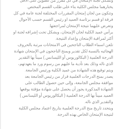
وتشكل لجنة الإمتحان في كل مقرر من عضوين على الأقل
يختارهما مجلس الكلية بناء على طلب القسم المختص.
وتتكون من لجان إمتحان المقررات المختلفة لجنة عامة في كل
فرقة او قسم برئاسة العميد او رئيس القسم حسب الأحوال
وتعرض عليهما نتيجة الإمتحان لمراجعتها.
يرأس عميد الكلية لجان الإمتحان، ويشكل تحت إشرافه لجنة او
أكثر لمراقبة الإمتحان وإعداد النتيجة.
تلعن اسماء الطلاب الناجحين فى الامتحانات مرتبة بالحروف
الهجائيه بالنسبة لكل تقدير ويمنح الناجحون في الإمتحان شهادة
الدرجة العلمية ( البكالوريوس أو الليسانس ) مبيناً بها التقدير
الذي ناله وذلك بعد تأدية ما عليهم من رسوم ورد ما بعهدتهم،
ويتم توقيع هذه الشهادة من عميد الكلية ورئيس الجامعة.
يصدر بمنح الدرجات العلمية قرار من رئيس الجامعة بعد
موافقة مجلس الجامعة، وإلى حين حصول الطالب على
الشهادة المذكورة يجوز أن يحصل على شهادة مؤقتة يوقعها
العميد مبيناً بها الدرجة العلمية ( البكالوريوس أو الليسانس )
والتقدير الذي ناله.
ويتحدد تاريخ منح الدرجة العلمية بتاريخ اعتماد مجلس الكلية
لنتيجة الإمتحان الخاص بهذه الدرجة.