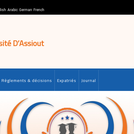
lish
Arabic
German
French
sité D’Assiout
Règlements & décisions
Expatriés
Journal