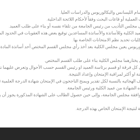
سام الليسانس والبكالوريوس والدراسات العليا.
ملية أو قاعات البحث وفقاً لأحكام اللائحة الداخلية.
لى مجلس التأديب من رئيس الجامعة من تلقاء نفسه أو بناء على طلب العميد.
 الكلية وللأساتذة والأساتذة المساعدين توقيع بعض هذه العقوبات في الحدود المبين
لكليات تحديد نظم الامتحانات الخاصة بها.
بكالوريوس يعين مجلس الكلية بعد أخذ رأي مجلس القسم المختص أحد أساتذة المادة
يختارهما مجلس الكلية بناء على طلب القسم المختص.
 كل فرقة او قسم برئاسة العميد او رئيس القسم حسب الأحوال وتعرض عليهما نتيج
و أكثر لمراقبة الإمتحان وإعداد النتيجة.
هجائيه بالنسبة لكل تقدير ويمنح الناجحون في الإمتحان شهادة الدرجة العلمية ( الب
ذه الشهادة من عميد الكلية ورئيس الجامعة.
افقة مجلس الجامعة، وإلى حين حصول الطالب على الشهادة المذكورة يجوز أن يحصل
 لنتيجة الإمتحان الخاص بهذه الدرجة.