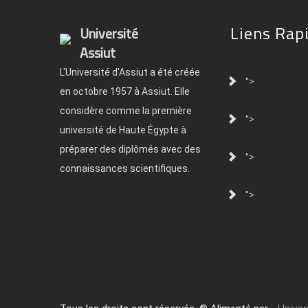
Liens Rap
Université
Assiut
L'Université d'Assiut a été créée
">
en octobre 1957 à Assiut. Elle
considère comme la première
">
université de Haute Égypte à
préparer des diplômés avec des
">
connaissances scientifiques.
">