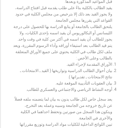
قبل المواعيد المذكورة وبعدها.
يقيد الطالب بالكلية بناءً على طلب يقدمه قبل افتتاح الدراسة،
ولا يجوز القيد بعد ذلك إلا بترخيص من مجلس الكلية في حدود
القواعد التي يقررها مجلس الجامعة.
يلتحق الطالب بالجامعة أو يتابع الدراسة بها للحصول على درجة
الليسانس أو البكالوريوس أن يقيد اسمه بإحدى الكليات، ولا
يجوز للطالب أن يقيد اسمه في أكثر من كلية في وقت واحد.
يتم قيد الطالب بعد استيفاء أوراقه وأداء الرسوم المقررة، ويعد
ملف لكل طالب في الكلية يحتوي على جميع الأوراق المتعلقة
بالطالب وعلى الأخص :
الأوراق المقدمة لإجراء القيد.
بيان أحوال الطالب الدراسية وتواريخها ( القيد ـ الامتحانات ـ
نتائح الامتحانات ـ تقديراتها ).
بيان العقوبات التأديبية الموقعة عليه.
أوجه النشاط الرياضي والاجتماعي والعسكري للطالب.
يعد سجل خاص لكل طالب يدون به بيان لما يتضمنه ملفه فضلاً
عن تاريخ خروجه من الجامعة وسببه وعمله بعد التخرج،
ويتكون هذا السجل من صورتين وتحفظ احداهما في الكلية
والأخرى في الجامعة.
تبين اللوائح الداخلية للكليات مواد الدراسة وتوزيع مقرراتها