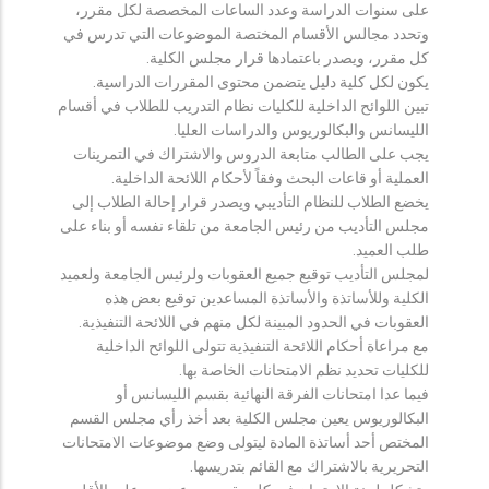
على سنوات الدراسة وعدد الساعات المخصصة لكل مقرر،
وتحدد مجالس الأقسام المختصة الموضوعات التي تدرس في
كل مقرر، ويصدر باعتمادها قرار مجلس الكلية.
يكون لكل كلية دليل يتضمن محتوى المقررات الدراسية.
تبين اللوائح الداخلية للكليات نظام التدريب للطلاب في أقسام
الليسانس والبكالوريوس والدراسات العليا.
يجب على الطالب متابعة الدروس والاشتراك في التمرينات
العملية أو قاعات البحث وفقاً لأحكام اللائحة الداخلية.
يخضع الطلاب للنظام التأديبي ويصدر قرار إحالة الطلاب إلى
مجلس التأديب من رئيس الجامعة من تلقاء نفسه أو بناء على
طلب العميد.
لمجلس التأديب توقيع جميع العقوبات ولرئيس الجامعة ولعميد
الكلية وللأساتذة والأساتذة المساعدين توقيع بعض هذه
العقوبات في الحدود المبينة لكل منهم في اللائحة التنفيذية.
مع مراعاة أحكام اللائحة التنفيذية تتولى اللوائح الداخلية
للكليات تحديد نظم الامتحانات الخاصة بها.
فيما عدا امتحانات الفرقة النهائية بقسم الليسانس أو
البكالوريوس يعين مجلس الكلية بعد أخذ رأي مجلس القسم
المختص أحد أساتذة المادة ليتولى وضع موضوعات الامتحانات
التحريرية بالاشتراك مع القائم بتدريسها.