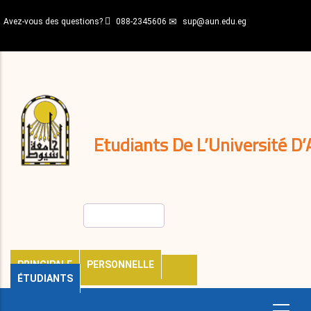
Aller
Avez-vous des questions?
088-2345606
sup@aun.edu.eg
au
contenu
N-
principal
Home
Règlements
&
décisions
Expatriés
Journal
Etudiants De L’Université D’
Rechercher
PRINCIPALE
PERSONNELLE
ÉTUDIANTS