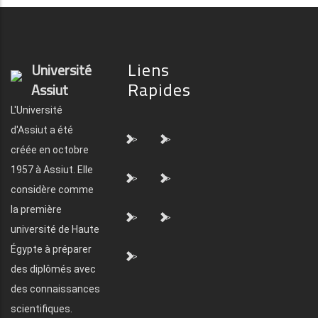
Liens
Université
Rapides
Assiut
L'Université
d'Assiut a été
">
">
créée en octobre
1957 à Assiut. Elle
">
">
considère comme
la première
">
">
université de Haute
Égypte à préparer
">
des diplômés avec
des connaissances
scientifiques.