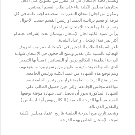
وتشكل لجنة الإمتحان في كل مقرر من عضوين على الأقل
يختارهما مجلس الكلية بناء على طلب القسم المختص.
وتتكون من لجان إمتحان المقررات المختلفة لجنة عامة في كل
فرقة او قسم برئاسة العميد او رئيس القسم حسب الأحوال
وتعرض عليهما نتيجة الإمتحان لمراجعتها.
يرأس عميد الكلية لجان الإمتحان، ويشكل تحت إشرافه لجنة او
أكثر لمراقبة الإمتحان وإعداد النتيجة.
تلعن اسماء الطلاب الناجحين فى الامتحانات مرتبة بالحروف
الهجائيه بالنسبة لكل تقدير ويمنح الناجحون في الإمتحان شهادة
الدرجة العلمية ( البكالوريوس أو الليسانس ) مبيناً بها التقدير
الذي ناله وذلك بعد تأدية ما عليهم من رسوم ورد ما بعهدتهم،
ويتم توقيع هذه الشهادة من عميد الكلية ورئيس الجامعة.
يصدر بمنح الدرجات العلمية قرار من رئيس الجامعة بعد
موافقة مجلس الجامعة، وإلى حين حصول الطالب على
الشهادة المذكورة يجوز أن يحصل على شهادة مؤقتة يوقعها
العميد مبيناً بها الدرجة العلمية ( البكالوريوس أو الليسانس )
والتقدير الذي ناله.
ويتحدد تاريخ منح الدرجة العلمية بتاريخ اعتماد مجلس الكلية
لنتيجة الإمتحان الخاص بهذه الدرجة.