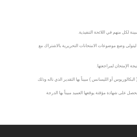
ة لكل منهم في اللائحة التنفيذية.
 ليتولى وضع موضوعات الامتحانات التحريرية بالاشتراك مع
ة الإمتحان لمراجعتها.
كالوريوس أو الليسانس ) مبيناً بها التقدير الذي ناله وذلك
 على شهادة مؤقتة يوقعها العميد مبيناً بها الدرجة