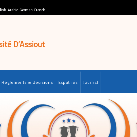
lish
Arabic
German
French
sité D’Assiout
Règlements & décisions
Expatriés
Journal