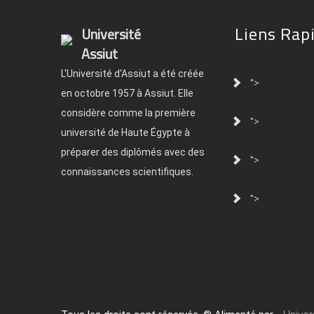
Liens Rap
Université
Assiut
L'Université d'Assiut a été créée
">
en octobre 1957 à Assiut. Elle
considère comme la première
">
université de Haute Égypte à
préparer des diplômés avec des
">
connaissances scientifiques.
">