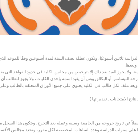
الدراسة ثلاثين أسبوعيًا، وتكون عطلة نصف السنة لمدة أسبوعين وفقًا للموعد ا
وبعدها.
اسة، ولا يجوز القيد بعد ذلك إلا بترخيص من مجلس الكلية في حدود القواعد التي ي
درجة الليسانس أو البكالوريوس أن يقيد اسمه بإحدى الكليات، ولا يجوز للطالب أن
، ويعد ملف لكل طالب في الكلية يحتوي على جميع الأوراق المتعلقة بالطالب وعلى
تائح الامتحانات ـ تقديراتها ).
لاً عن تاريخ خروجه من الجامعة وسببه وعمله بعد التخرج، ويتكون هذا السجل م
رراتها على سنوات الدراسة وعدد الساعات المخصصة لكل مقرر، وتحدد مجالس الأ