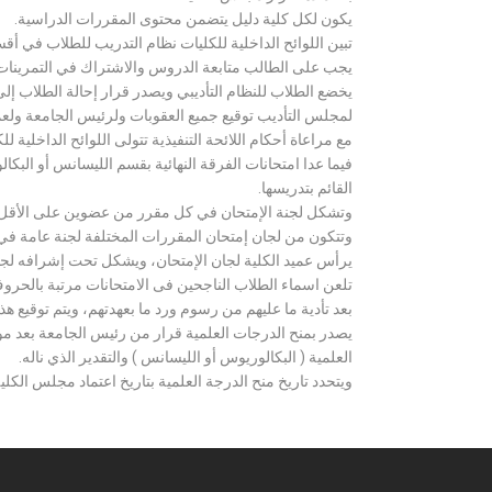
يكون لكل كلية دليل يتضمن محتوى المقررات الدراسية.
تبين اللوائح الداخلية للكليات نظام التدريب للطلاب في أق
يجب على الطالب متابعة الدروس والاشتراك في التمرينات الع
يخضع الطلاب للنظام التأديبي ويصدر قرار إحالة الطلاب إ
لمجلس التأديب توقيع جميع العقوبات ولرئيس الجامعة ولعميد
مع مراعاة أحكام اللائحة التنفيذية تتولى اللوائح الداخلية ل
فيما عدا امتحانات الفرقة النهائية بقسم الليسانس أو ال
القائم بتدريسها.
وتشكل لجنة الإمتحان في كل مقرر من عضوين على الأقل 
وتتكون من لجان إمتحان المقررات المختلفة لجنة عامة في
يرأس عميد الكلية لجان الإمتحان، ويشكل تحت إشرافه لجنة ا
تلعن اسماء الطلاب الناجحين فى الامتحانات مرتبة بالحروف ال
بعد تأدية ما عليهم من رسوم ورد ما بعهدتهم، ويتم توقيع ه
يصدر بمنح الدرجات العلمية قرار من رئيس الجامعة بعد مو
العلمية ( البكالوريوس أو الليسانس ) والتقدير الذي ناله.
ويتحدد تاريخ منح الدرجة العلمية بتاريخ اعتماد مجلس الكلية