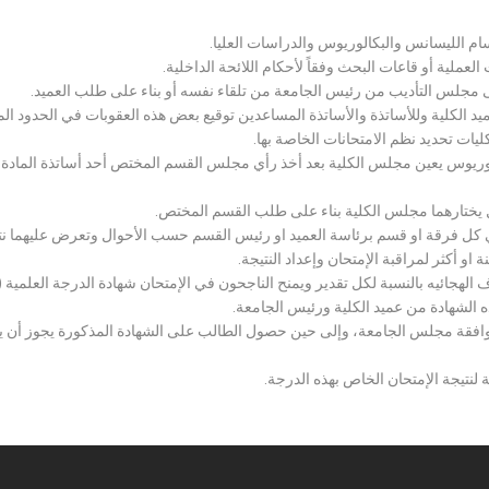
سام الليسانس والبكالوريوس والدراسات العليا.
ملية أو قاعات البحث وفقاً لأحكام اللائحة الداخلية.
لى مجلس التأديب من رئيس الجامعة من تلقاء نفسه أو بناء على طلب العميد.
 الكلية وللأساتذة والأساتذة المساعدين توقيع بعض هذه العقوبات في الحدود المبين
لكليات تحديد نظم الامتحانات الخاصة بها.
بكالوريوس يعين مجلس الكلية بعد أخذ رأي مجلس القسم المختص أحد أساتذة المادة
يختارهما مجلس الكلية بناء على طلب القسم المختص.
 كل فرقة او قسم برئاسة العميد او رئيس القسم حسب الأحوال وتعرض عليهما نتيج
و أكثر لمراقبة الإمتحان وإعداد النتيجة.
هجائيه بالنسبة لكل تقدير ويمنح الناجحون في الإمتحان شهادة الدرجة العلمية ( الب
ذه الشهادة من عميد الكلية ورئيس الجامعة.
افقة مجلس الجامعة، وإلى حين حصول الطالب على الشهادة المذكورة يجوز أن يحصل
 لنتيجة الإمتحان الخاص بهذه الدرجة.